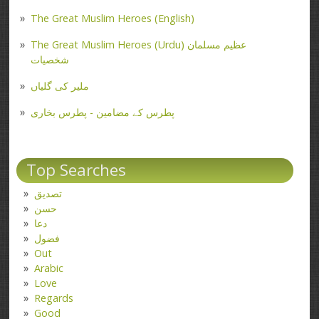
The Great Muslim Heroes (English)
The Great Muslim Heroes (Urdu) عظیم مسلمان
شخصیات
ملیر کی گلیاں
پطرس کے مضامین - پطرس بخاری
Top Searches
تصدیق
حسن
دعا
فضول
Out
Arabic
Love
Regards
Good