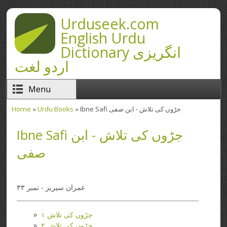
Skip to main content
Urduseek.com
English Urdu
Dictionary انگریزی
اردو لغت
Menu
Home
»
Urdu Books
» Ibne Safi جڑوں کی تلاش - ابن صفی
You are here
Ibne Safi جڑوں کی تلاش - ابن
صفی
عمران سیریز - نمبر ۳۳
جڑوں کی تلاش ۱
جڑوں کی تلاش ۲