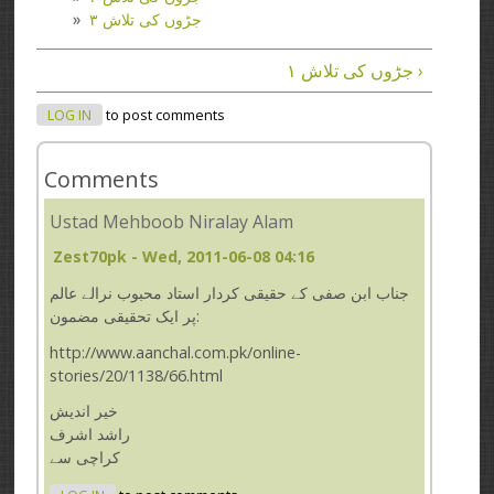
جڑوں کی تلاش ۳
جڑوں کی تلاش ۱ ›
LOG IN
to post comments
Comments
Ustad Mehboob Niralay Alam
Zest70pk
- Wed, 2011-06-08 04:16
جناب ابن صفی کے حقیقی کردار استاد محبوب نرالے عالم
پر ایک تحقیقی مضمون:
http://www.aanchal.com.pk/online-
stories/20/1138/66.html
خیر اندیش
راشد اشرف
کراچی سے