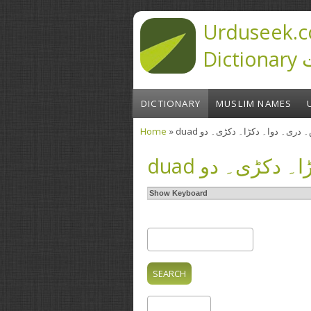
Skip to main content
Urduseek.c
D
DICTIONARY
MUSLIM NAMES
Home
» duad ری۔ دوا۔ دکڑا۔ دکڑی۔ دو
You are here
duad دکڑی۔ دو
Show Keyboard