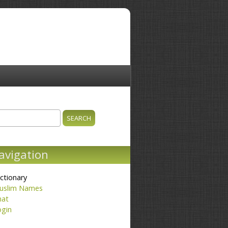
ch
earch form
avigation
ctionary
uslim Names
hat
ogin