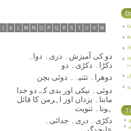
B
J
K
L
M
N
O
P
Q
R
S
T
U
V
W
Th
دو کی آمیزش۔ دری۔ دوا۔
Th
دکڑا۔ دکڑی۔ دو
ت
اں
دوھرا۔ تثنیہ۔ دوئی بچن
ی
دوئی۔ نیکی اور بدی کے دو خدا
ماننا۔ یزداں اور اہرمن کا قائل
ہونا۔ ثنویت
T
دکڑی۔ دری۔ جدائی۔
ق
علیحدگی