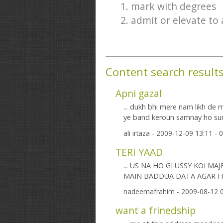
1. mark with degrees
2. admit or elevate to
Content search result
Apni gazal
... dukh bhi mere nam likh de m
ye band keroun samnay ho surat t
ali irtaza
- 2009-12-09 13:11 -
TERI YAAD
... US NA HO GI USSY KOI M
MAIN BADDUA DATA AGAR HO
nadeemafrahim
- 2009-08-12 
want a frinedship