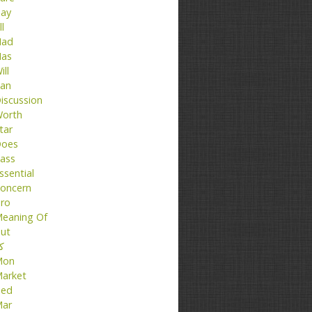
ay
ll
ad
as
ill
an
iscussion
orth
tar
oes
ass
ssential
oncern
ro
eaning Of
ut
کت
Mon
arket
ed
ar