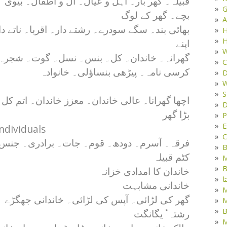
قبیلہ۔ گھر بار۔ اہل و عیال۔ آل و اطفال۔ بیوی
G
بچے۔ گھر کے لوگ
A
بھائی بند۔ سگے سودرے۔ رشتے دار۔ اقربا۔ ناتے دا
H
H
اپنے
W
گھرانہ۔ خاندان۔ کل۔ بنس۔ نسل۔ گوت۔ شجرہ
C
کرسی نامہ۔ پیڑھی بنساؤلی۔ خانوادہ
D
W
S
اچھا گھرانا۔ عالی خاندان۔ معزز خاندان۔ اتم کل۔
D
بڑا گھر
P
E
individuals
C
فرقہ۔ آسرم۔ دودھ۔ قوم۔ جات۔ برادری۔ جنس
B
کٹم قبیلہ
M
B
خاندان کا امدادی خزانہ
ا
خاندانی مشابہت
گھر کی لڑائی۔ آپس کی لڑائی۔ خاندانی جھگڑے
M
B
رشتہٴ یگانگت
M