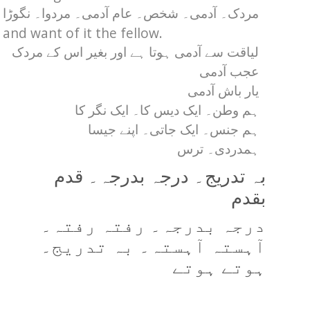
مردک۔ آدمی۔ شخص۔ عام آدمی۔ مردوا۔ نگوڑا
nd want of it the fellow.
لیاقت سے آدمی ہوتا ہے اور بغیر اس کے مردک
عجب آدمی
یار باش آدمی
ہم وطن۔ ایک دیس کا۔ ایک نگر کا
ہم جنس۔ ایک جاتی۔ اپنے جیسا
ہمدردی۔ ترس
بہ تدریج۔ درجہ بدرجہ۔ قدم
بقدم
درجہ بدرجہ۔ رفتہ رفتہ۔
آہستہ آہستہ۔ بہ تدریج۔
ہوتے ہوتے