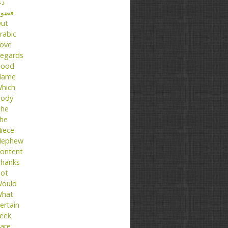
دع
فضو
ut
rabic
ove
egards
ood
Name
hich
ody
he
he
iece
ephew
ontent
hanks
ot
ould
hat
ertain
eek
are