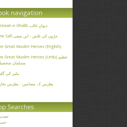
ook navigation
Deewan-e-Ghalib دیوانِ غالب
Ibne Safi جڑوں کی تلاش - ابن صفی
e Great Muslim Heroes (English)
e Great Muslim Heroes (Urdu) عظیم
مسلمان شخصیا
ملیر کی گلی
پطرس کے مضامین - پطرس بخار
op Searches
تصدی
حسن