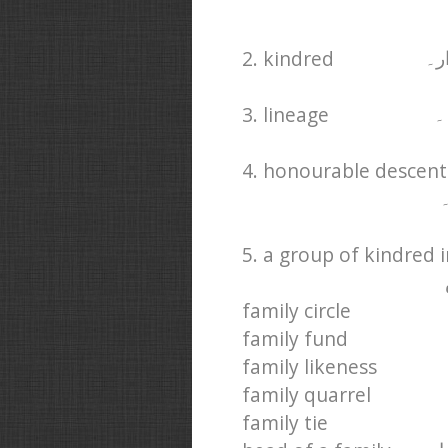
2. kindred
ر۔
3. lineage
۔
4. honourable descent
5. a group of kindred 
family circle
family fund
family likeness
family quarrel
family tie