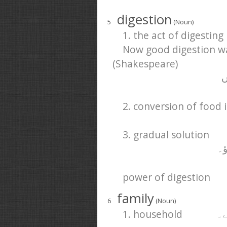
digestion
5
(Noun)
1. the act of digesting
Now good digestion wa
(Shakespeare)
ں
2. conversion of food
3. gradual solution
ؤ۔
power of digestion
family
6
(Noun)
1. household
ے۔