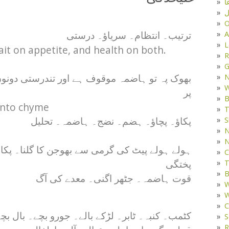
ا
ل
O
A
ترتیب۔ انتظام۔ سریاؤ۔ درستی
L
it on appetite, and health on both.
R
G
بھوک پہ تو ہاضمہ موقوف ہے اور تندرستی دونو
W
پر
B
 into chyme
T
S
پکاؤ۔ پچاؤ۔ ہضم۔ نضج۔ ہاضمہ۔ تحلیل
N
N
ہولے ہولے پیٹ کی گرمی سے بھوجن کا گلنا۔ پکا
C
T
پختگی
B
قوت ہاضمہ۔ جٹھر اگنی۔ معدے کی آگ
W
W
C
کٹمب۔ کنبہ۔ ٹابر۔ لڑکے بالے۔ جورو بچے۔ بال بچ
S
R