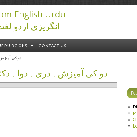
om English Urdu
ictionary انگریزی اردو لغت
URDU BOOKS
CONTACT US
دو کی آمیزش۔ د
دو کی آمیزش۔ دری۔ دوا۔ دکڑا۔ 
Sear
S
N
Di
M
C
L