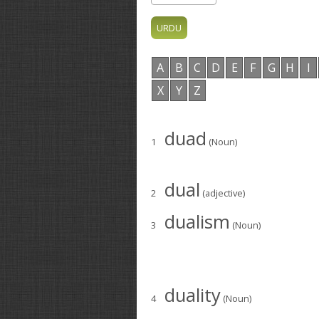
A
B
C
D
E
F
G
H
I
X
Y
Z
duad
1
(Noun)
dual
2
(adjective)
dualism
3
(Noun)
duality
4
(Noun)