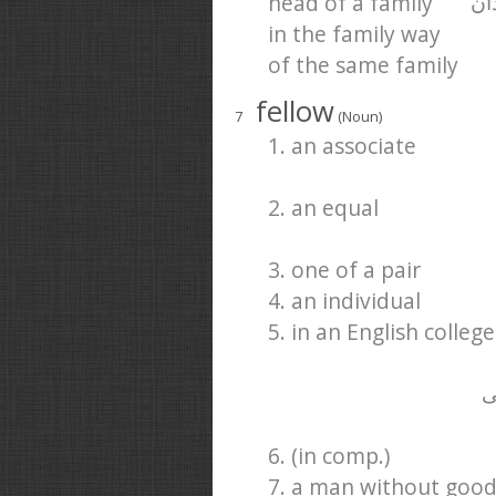
head of a family
ان
in the family way
of the same family
fellow
7
(Noun)
1. an associate
2. an equal
3. one of a pair
4. an individual
5. in an English college
ی
6. (in comp.)
7. a man without good