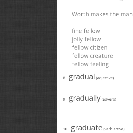
Worth makes the man a
fine fellow
jolly fellow
fellow citizen
fellow creature
fellow feeling
gradual
8
(adjective)
gradually
9
(adverb)
graduate
10
(verb active)