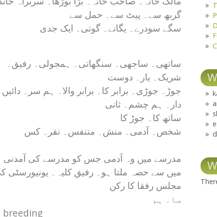
مالک خانہ۔ صاحب خانہ۔ بڑا بوڑھا۔ سربراہ خاند
T
گربھ سے۔ پیٹ سے۔ حمل سے
P
D
سگے سودرے۔ یگانے۔ گوتی۔ ایک جدی
F
C
ساتھی۔ ساجھی۔ سنگھاتی۔ ہمجولی۔ رفیق۔
W
شریک۔ یار۔ دوست
جوڑ۔ جوڑی۔ برابر کا۔ برابر والا۔ ہم سر۔ دائیں
k
a
دار۔ ہم چشم۔ ثانی
s
ساتھ کا۔ جوڑ کا
e
شخص۔ آدمی۔ منش۔ متنفس۔ نفر۔ کس
d
مدرسے میں وہ آدمی جس کو مدرسے کی آمدنی
W
میں سے حصہ ملتا ہو۔ رفیق کلیہ۔ یونیورسٹی ک
There
مجلس رفقا کا رکن
سا۔ ہم
 breeding