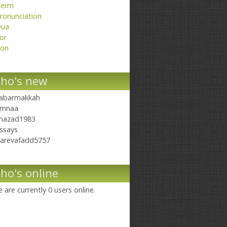
erm
ronunciation
ua
or
on
ho's new
abarmakkah
mnaa
hazad1983
ssays
arevafadd5757
ho's online
 are currently 0 users online.