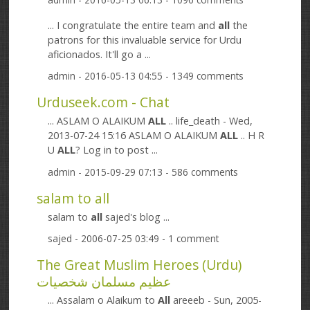
... I congratulate the entire team and
all
the
patrons for this invaluable service for Urdu
aficionados. It'll go a ...
admin
- 2016-05-13 04:55 - 1349 comments
Urduseek.com - Chat
... ASLAM O ALAIKUM
ALL
.. life_death - Wed,
2013-07-24 15:16 ASLAM O ALAIKUM
ALL
.. H R
U
ALL
? Log in to post ...
admin
- 2015-09-29 07:13 - 586 comments
salam to all
salam to
all
sajed's blog ...
sajed
- 2006-07-25 03:49 - 1 comment
The Great Muslim Heroes (Urdu)
عظیم مسلمان شخصیات
... Assalam o Alaikum to
All
areeeb - Sun, 2005-