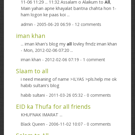
11-06 11:29 ... 11:32 Assalam o Alaikum to
All
,
Main yahan apne khayalat bantna chahta hon 1-
ham logon ke paas koi ...
admin
- 2005-06-20 06:59 - 12 comments
iman khan
... iman khan's blog my
all
lovley frndz iman khan
- Mon, 2012-02-06 07:20 ...
iman khan
- 2012-02-06 07:19 - 1 comment
Slaam to all
i need meaning of name >ILYAS >pls.help me ok
habib sultani's blog
habib sultani
- 2011-03-26 05:32 - 0 comments
EID ka Thufa for all friends
KHUFNAK IMARAT ...
Black Queen
- 2006-11-02 10:07 - 0 comments