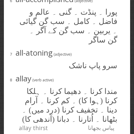
6
(adjective)
پورا ۔ پنڈت ۔ گنی ۔ عالم و
فاضل ۔ کامل ۔ سب گن گیائی
۔ یربین ۔ سب گن کے آگر ۔
گن ساگر
all-atoning
7
(adjective)
سرو پاپ ناشک
allay
8
(verb active)
مندا کرنا ۔ دھیما کرنا ۔ ہلکا
کرنا (ہوا کا) ۔ کم کرنا ۔ آرام
دینا ۔ تخفیف کرنا (درد میں) ۔
بٹھانا ۔ اُتارنا ۔ دبانا (آندھی کا)
allay thirst
پیاس بجھانا