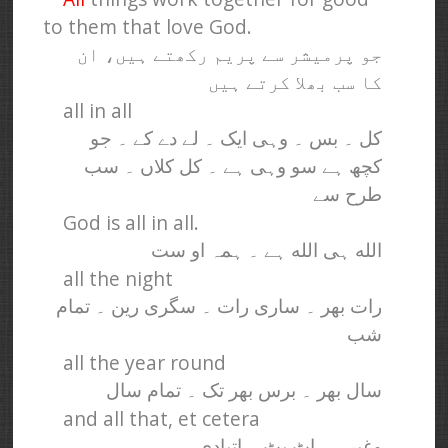
to them that love God.
جو پرمیشر سے پریم رکھتے ہیں، ان
کا سب بھلا کرتے ہیں
all in all
کل ۔ بس ۔ وہی ایک ۔ لے دے کے ۔ جو
کچھ ہے سو وہی ہے ۔ کل کلاں ۔ سب
طرح سے
God is all in all.
الله ہی الله ہے ۔ ہمہ او ست
all the night
رات بھر ۔ ساری رات ۔ سگری رین ۔ تمام
شب
all the year round
سال بھر ۔ برس بھر تک ۔ تمام سال
and all that, et cetera
وغیرہ ۔ اٹ بٹ ۔ اتیادی