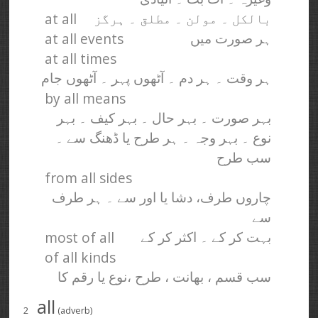
at all
بالکل ۔ مولن ۔ مطلق ۔ ہرگز
at all events
ہر صورت میں
at all times
ہر وقت ۔ ہر دم ۔ آٹھوں پہر ۔ آٹھوں جام
by all means
بہر صورت ۔ بہر حال ۔ بہر کیف ۔ بہر
نوع ۔ بہر وجہ ۔ ہر طرح یا ڈھنگ سے ۔
سب طرح
from all sides
چاروں طرف، دشا یا اور سے ۔ ہر طرف
سے
most of all
بہت کر کے ۔ اکثر کر کے
of all kinds
سب قسم ، بھانت ، طرح ،‌نوع یا رقم کا
all
2
(adverb)