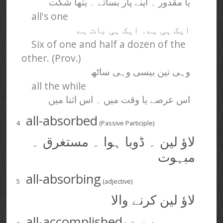
یا مقدور ۔ اپنے پار بساتے ۔ یتھا شکت
all's one
ایک ہی ہے۔ ایک ہی بات ہے
Six of one and half a dozen of the
other. (Prov.)
وہی تین بیسی وہی ساٹھ
all the while
اس عرصے یا وقت میں ۔ اس اثنا میں
all-absorbed
4
(Passive Participle)
لاؤ لین ۔ ڈوبا ہوا ۔ مستغرق ۔
مبہوت
all-absorbing
5
(adjective)
لاؤ لین کرنے والا
all-accomplished