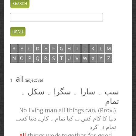
A
B
C
D
E
F
G
H
I
J
K
L
M
N
O
P
Q
R
S
T
U
V
W
X
Y
Z
all
1
(adjective)
سب ۔ سارا ۔ سگرا ۔ سکل ۔
تمام
No living man all things can. (Prov.)
دنیا کا کام کس نے کیا تمام ۔ کارے دنیا کسے
تمام نہ کرد
All
things work together for good