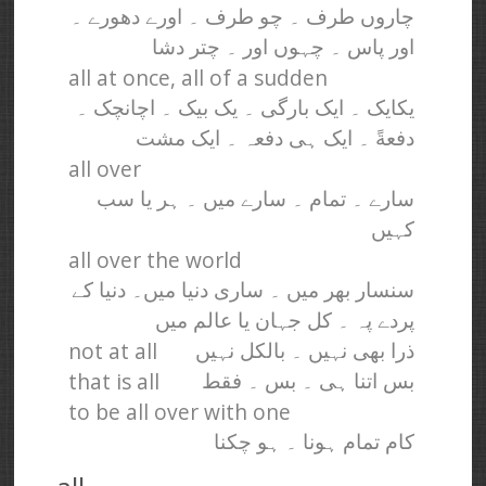
چاروں طرف ۔ چو طرف ۔ اورے دھورے ۔
اور پاس ۔ چہوں اور ۔ چتر دشا
all at once, all of a sudden
یکایک ۔ ایک بارگی ۔ یک بیک ۔ اچانچک ۔
دفعةً ۔ ایک ہی دفعہ ۔ ایک مشت
all over
سارے ۔ تمام ۔ سارے میں ۔ ہر یا سب
کہیں
all over the world
سنسار بھر میں ۔ ساری دنیا میں۔ دنیا کے
پردے پہ ۔ کل جہان یا عالم میں
not at all
ذرا بھی نہیں ۔ بالکل نہیں
that is all
بس اتنا ہی ۔ بس ۔ فقط
to be all over with one
کام تمام ہونا ۔ ہو چکنا