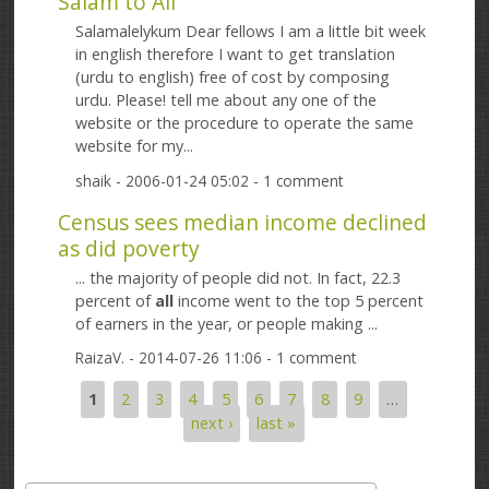
Salam to All
Salamalelykum Dear fellows I am a little bit week
in english therefore I want to get translation
(urdu to english) free of cost by composing
urdu. Please! tell me about any one of the
website or the procedure to operate the same
website for my...
shaik
- 2006-01-24 05:02 - 1 comment
Census sees median income declined
as did poverty
... the majority of people did not. In fact, 22.3
percent of
all
income went to the top 5 percent
of earners in the year, or people making ...
RaizaV.
- 2014-07-26 11:06 - 1 comment
1
2
3
4
5
6
7
8
9
…
Pages
next ›
last »