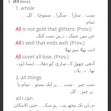
all
3
(Noun)
1. whole
سب ۔ سارا ۔ سگرا ۔ سموچا ۔ کل ۔
تمام
All
is not gold that glitters. (Prov.)
جن میں چمک ، نہیں سب کنک
All
's well that ends well. (Prov.)
انت بھلا سو بھلا
All
covet all lose. (Prov.)
آدھی چھوڑ کے ساری کو دھائے ، ایسا ڈوبے
تھاہ نہ پائے
2. all things
سب چیز ۔ سب ۔ ہر ایک بستو ۔ تمام یا
ہر چیز ۔ کل
all I can
جہاں تک مجھ سے ہو سکے ۔ حتی الامکان