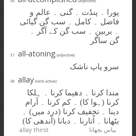
36
(adjective)
پورا ۔ پنڈت ۔ گنی ۔ عالم و
فاضل ۔ کامل ۔ سب گن گیائی
۔ یربین ۔ سب گن کے آگر ۔
گن ساگر
all-atoning
37
(adjective)
سرو پاپ ناشک
allay
38
(verb active)
مندا کرنا ۔ دھیما کرنا ۔ ہلکا
کرنا (ہوا کا) ۔ کم کرنا ۔ آرام
دینا ۔ تخفیف کرنا (درد میں) ۔
بٹھانا ۔ اُتارنا ۔ دبانا (آندھی کا)
allay thirst
پیاس بجھانا