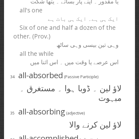
یا مقدور ۔ اپنے پار بساتے ۔ یتھا شکت
all's one
ایک ہی ہے۔ ایک ہی بات ہے
Six of one and half a dozen of the
other. (Prov.)
وہی تین بیسی وہی ساٹھ
all the while
اس عرصے یا وقت میں ۔ اس اثنا میں
all-absorbed
34
(Passive Participle)
لاؤ لین ۔ ڈوبا ہوا ۔ مستغرق ۔
مبہوت
all-absorbing
35
(adjective)
لاؤ لین کرنے والا
all-accomplished