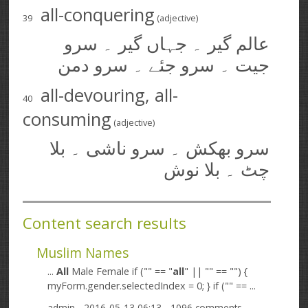
all-conquering
39
(adjective)
عالم گیر ۔ جہاں گیر ۔ سرو
جیت ۔ سرو جئے ۔ سرو دمن
all-devouring, all-
40
consuming
(adjective)
سرو بھکش ۔ سرو ناشی ۔ بلا
چٹ ۔ بلا نوش
Content search results
Muslim Names
...
All
Male Female if ("" == "
all
" || "" == "") {
myForm.gender.selectedIndex = 0; } if ("" == ...
admin
- 2016-05-13 06:13 - 1096 comments