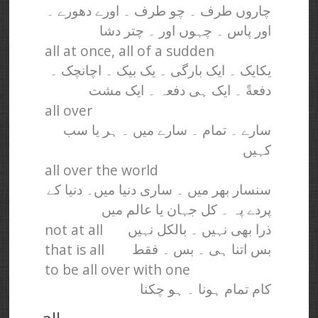
چاروں طرف ۔ چو طرف ۔ اورے دھورے ۔
اور پاس ۔ چہوں اور ۔ چتر دشا
all at once, all of a sudden
یکایک ۔ ایک بارگی ۔ یک بیک ۔ اچانچک ۔
دفعةً ۔ ایک ہی دفعہ ۔ ایک مشت
all over
سارے ۔ تمام ۔ سارے میں ۔ ہر یا سب
کہیں
all over the world
سنسار بھر میں ۔ ساری دنیا میں۔ دنیا کے
پردے پہ ۔ کل جہان یا عالم میں
not at all
ذرا بھی نہیں ۔ بالکل نہیں
that is all
بس اتنا ہی ۔ بس ۔ فقط
to be all over with one
کام تمام ہونا ۔ ہو چکنا