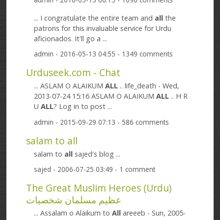
... I congratulate the entire team and
all
the
patrons for this invaluable service for Urdu
aficionados. It'll go a ...
admin
- 2016-05-13 04:55 - 1349 comments
Urduseek.com - Chat
... ASLAM O ALAIKUM
ALL
.. life_death - Wed,
2013-07-24 15:16 ASLAM O ALAIKUM
ALL
.. H R
U
ALL
? Log in to post ...
admin
- 2015-09-29 07:13 - 586 comments
salam to all
salam to
all
sajed's blog ...
sajed
- 2006-07-25 03:49 - 1 comment
The Great Muslim Heroes (Urdu)
عظیم مسلمان شخصیات
... Assalam o Alaikum to
All
areeeb - Sun, 2005-