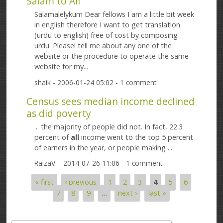
Salam to All
Salamalelykum Dear fellows I am a little bit week
in english therefore I want to get translation
(urdu to english) free of cost by composing
urdu. Please! tell me about any one of the
website or the procedure to operate the same
website for my...
shaik
- 2006-01-24 05:02 - 1 comment
Census sees median income declined
as did poverty
... the majority of people did not. In fact, 22.3
percent of
all
income went to the top 5 percent
of earners in the year, or people making ...
RaizaV.
- 2014-07-26 11:06 - 1 comment
« first
‹ previous
1
2
3
4
5
6
Pages
7
8
9
…
next ›
last »