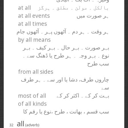
at all
بالکل ۔ مولن ۔ مطلق ۔ ہرگز
at all events
ہر صورت میں
at all times
ہر وقت ۔ ہر دم ۔ آٹھوں پہر ۔ آٹھوں جام
by all means
بہر صورت ۔ بہر حال ۔ بہر کیف ۔ بہر
نوع ۔ بہر وجہ ۔ ہر طرح یا ڈھنگ سے ۔
سب طرح
from all sides
چاروں طرف، دشا یا اور سے ۔ ہر طرف
سے
most of all
بہت کر کے ۔ اکثر کر کے
of all kinds
سب قسم ، بھانت ، طرح ،‌نوع یا رقم کا
all
32
(adverb)