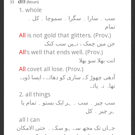
all
33
(Noun)
1. whole
سب ۔ سارا ۔ سگرا ۔ سموچا ۔ کل ۔
تمام
All
is not gold that glitters. (Prov.)
جن میں چمک ، نہیں سب کنک
All
's well that ends well. (Prov.)
انت بھلا سو بھلا
All
covet all lose. (Prov.)
آدھی چھوڑ کے ساری کو دھائے ، ایسا ڈوبے
تھاہ نہ پائے
2. all things
سب چیز ۔ سب ۔ ہر ایک بستو ۔ تمام یا
ہر چیز ۔ کل
all I can
جہاں تک مجھ سے ہو سکے ۔ حتی الامکان