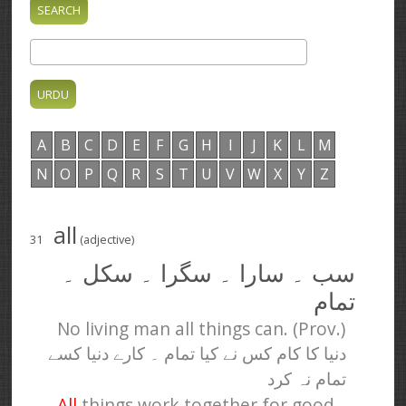
A
B
C
D
E
F
G
H
I
J
K
L
M
N
O
P
Q
R
S
T
U
V
W
X
Y
Z
all
31
(adjective)
سب ۔ سارا ۔ سگرا ۔ سکل ۔
تمام
No living man all things can. (Prov.)
دنیا کا کام کس نے کیا تمام ۔ کارے دنیا کسے
تمام نہ کرد
All
things work together for good