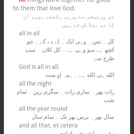
to them that love God.
جو پرمیشر سے پریم رکھتے ہیں، ان
کا سب بھلا کرتے ہیں
all in all
کل ۔ بس ۔ وہی ایک ۔ لے دے کے ۔ جو
کچھ ہے سو وہی ہے ۔ کل کلاں ۔ سب
طرح سے
God is all in all.
الله ہی الله ہے ۔ ہمہ او ست
all the night
رات بھر ۔ ساری رات ۔ سگری رین ۔ تمام
شب
all the year round
سال بھر ۔ برس بھر تک ۔ تمام سال
and all that, et cetera
وغیرہ ۔ اٹ بٹ ۔ اتیادی