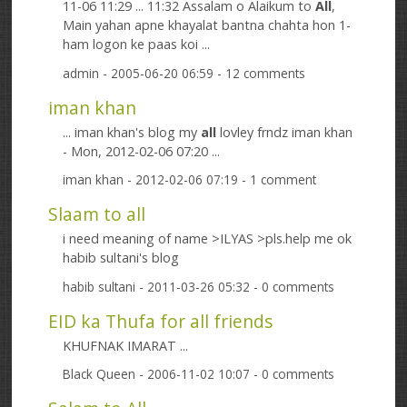
11-06 11:29 ... 11:32 Assalam o Alaikum to
All
,
Main yahan apne khayalat bantna chahta hon 1-
ham logon ke paas koi ...
admin
- 2005-06-20 06:59 - 12 comments
iman khan
... iman khan's blog my
all
lovley frndz iman khan
- Mon, 2012-02-06 07:20 ...
iman khan
- 2012-02-06 07:19 - 1 comment
Slaam to all
i need meaning of name >ILYAS >pls.help me ok
habib sultani's blog
habib sultani
- 2011-03-26 05:32 - 0 comments
EID ka Thufa for all friends
KHUFNAK IMARAT ...
Black Queen
- 2006-11-02 10:07 - 0 comments