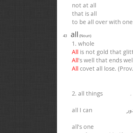
not at all
that is all
to be all over with one
all
43
(Noun)
1. whole
All
is not gold that glitt
All
's well that ends well
All
covet all lose. (Prov.
2. all things
۔
all I can
ور
all's one