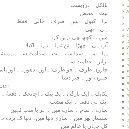
بالکل ۔ دروبست
G
A
نپٹ ۔ محض
H
نرا ۔ کیول ۔ بس ۔ صرف ۔ خالی ۔ فقط
H
ہی ۔ بھی
W
C
میں نے کچھ بھی نہیں کہا
D
آپ ہی ۔ چھڑا ۔ تن تنہا ۔ تنہا ۔ اکیلا
W
پہلے سے ۔ سدا سے ۔ نت ۔ سدامت سے ۔ ہمیشہ
S
D
برابر ۔ قدامت سے
P
چاروں طرف ۔ چو طرف ۔ اورے دھورے ۔ اور پاس
E
چہوں اور ۔ چتر دشا
C
B
dden
M
یکایک ۔ ایک بارگی ۔ یک بیک ۔ اچانچک ۔ دفعةً ۔
B
ایک ہی دفعہ ۔ ایک مشت
ا
سارے ۔ تمام ۔ سارے میں ۔ ہر یا سب کہیں
M
سنسار بھر میں ۔ ساری دنیا میں۔ دنیا کے پردے پہ
B
کل جہان یا عالم میں
M