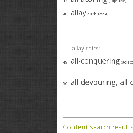
47
(adjective)
allay
48
(verb active)
allay thirst
all-conquering
49
(adject
all-devouring, al
50
Content search result