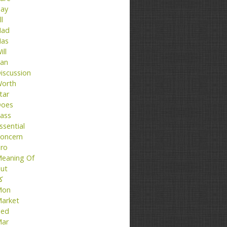
ay
ll
ad
as
ill
an
iscussion
orth
tar
oes
ass
ssential
oncern
ro
eaning Of
ut
کت
Mon
arket
ed
ar