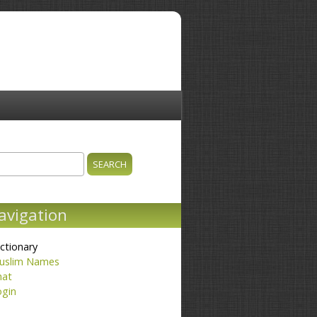
ch
earch form
avigation
ctionary
uslim Names
hat
ogin