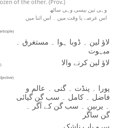
ozen of the other. (Prov.)
وہی تین بیسی وہی ساٹھ
اس عرصے یا وقت میں ۔ اس اثنا میں
rticiple)
لاؤ لین ۔ ڈوبا ہوا ۔ مستغرق ۔
مبہوت
لاؤ لین کرنے والا
)
djective)
پورا ۔ پنڈت ۔ گنی ۔ عالم و
فاضل ۔ کامل ۔ سب گن گیائی
۔ یربین ۔ سب گن کے آگر ۔
گن ساگر
سرو پاپ ناشک