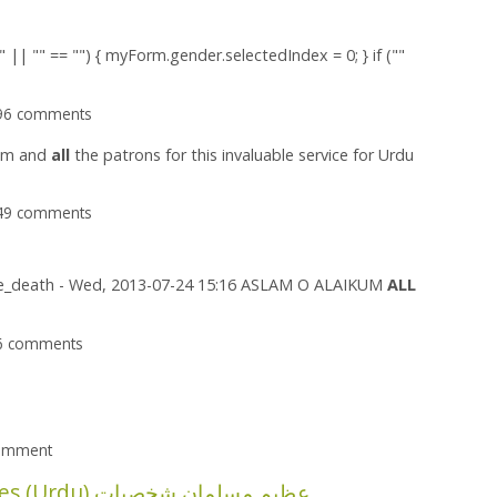
" || "" == "") { myForm.gender.selectedIndex = 0; } if (""
096 comments
team and
all
the patrons for this invaluable service for Urdu
349 comments
ife_death - Wed, 2013-07-24 15:16 ASLAM O ALAIKUM
ALL
86 comments
comment
The Great Muslim Heroes (Urdu) عظیم مسلمان شخصیات