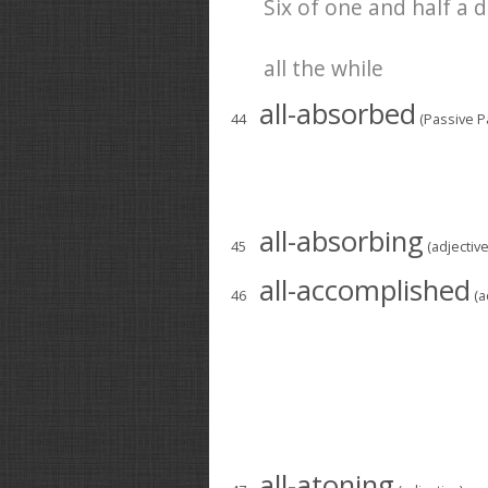
Six of one and half a d
all the while
all-absorbed
44
(Passive Pa
all-absorbing
45
(adjective
all-accomplished
46
(a
all-atoning