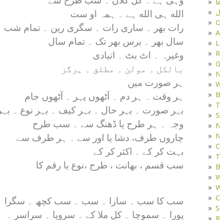
وہی ہے ۔ کل کلاں ۔ سب طرح سے
ا
ل
الله ہی الله ہے ۔ ہمہ او ست
O
رات بھر ۔ ساری رات ۔ سگری رین ۔ تمام شب
A
سال بھر ۔ برس بھر تک ۔ تمام سال
L
R
وغیرہ ۔ اٹ بٹ ۔ اتیادی
G
بالکل ۔ مولن ۔ مطلق ۔ ہرگز
ہر صورت میں
W
B
ہر وقت ۔ ہر دم ۔ آٹھوں پہر ۔ آٹھوں جام
T
بہر صورت ۔ بہر حال ۔ بہر کیف ۔ بہر نوع ۔ بہر
S
وجہ ۔ ہر طرح یا ڈھنگ سے ۔ سب طرح
N
N
چاروں طرف، دشا یا اور سے ۔ ہر طرف سے
C
بہت کر کے ۔ اکثر کر کے
T
سب قسم ، بھانت ، طرح ،‌نوع یا رقم کا
B
W
W
C
سب کا سب ۔ سارا ۔ سب ۔ سب کچھ ۔ سگرا ۔
S
پورا ۔ سموچا ۔ کل ملا کے ۔ سروپا ۔ سراسر ۔
R