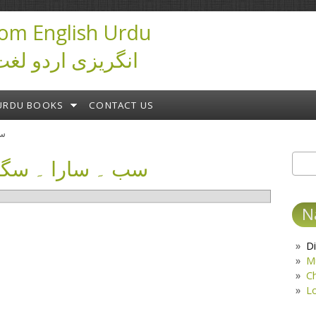
om English Urdu
ictionary انگریزی اردو لغت
URDU BOOKS
CONTACT US
سب
سب ۔ سارا ۔ سگرا 
Sear
S
N
Di
M
C
L