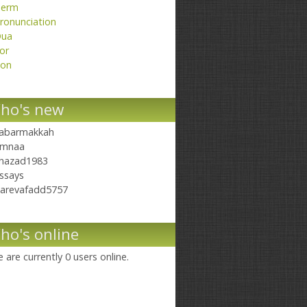
erm
ronunciation
ua
or
on
ho's new
abarmakkah
mnaa
hazad1983
ssays
arevafadd5757
ho's online
 are currently 0 users online.