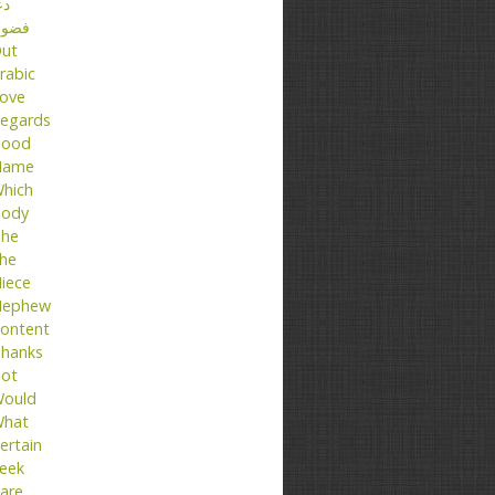
دع
فضو
ut
rabic
ove
egards
ood
Name
hich
ody
he
he
iece
ephew
ontent
hanks
ot
ould
hat
ertain
eek
are