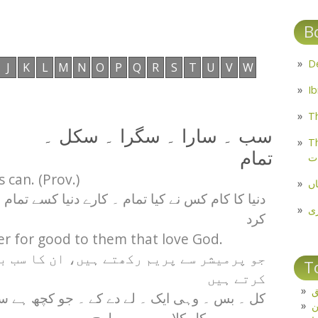
B
J
K
L
M
N
O
P
Q
R
S
T
U
V
W
Th
سب ۔ سارا ۔ سگرا ۔ سکل ۔
Th
تمام
ت
s can. (Prov.)
اں
دنیا کا کام کس نے کیا تمام ۔ کارے دنیا کسے تمام ن
ی
کرد
r for good to them that love God.
جو پرمیشر سے پریم رکھتے ہیں، ان کا سب بھ
T
کرتے ہیں
ق
کل ۔ بس ۔ وہی ایک ۔ لے دے کے ۔ جو کچھ ہے س