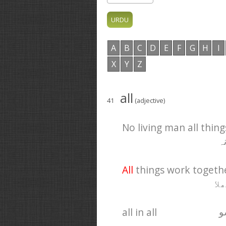
A
B
C
D
E
F
G
H
I
X
Y
Z
all
41
(adjective)
No living man all thing
ہ
All
things work togethe
لا
all in all
و