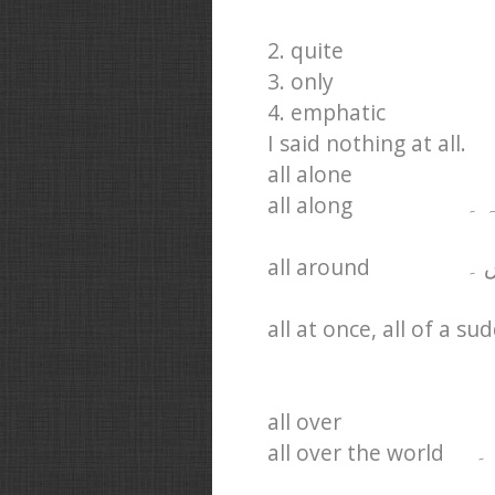
2. quite
3. only
4. emphatic
I said nothing at all.
all alone
all along
 ۔
all around
 ۔
all at once, all of a su
all over
all over the world
 ۔