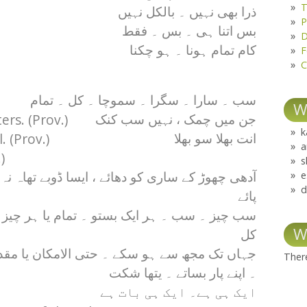
T
ذرا بھی نہیں ۔ بالکل نہیں
P
بس اتنا ہی ۔ بس ۔ فقط
D
کام تمام ہونا ۔ ہو چکنا
F
C
سب ۔ سارا ۔ سگرا ۔ سموچا ۔ کل ۔ تمام
W
ers. (Prov.)
جن میں چمک ، نہیں سب کنک
k
. (Prov.)
انت بھلا سو بھلا
a
)
s
e
آدھی چھوڑ کے ساری کو دھائے ، ایسا ڈوبے تھاہ نہ
d
پائے
سب چیز ۔ سب ۔ ہر ایک بستو ۔ تمام یا ہر چیز 
W
کل
جہاں تک مجھ سے ہو سکے ۔ حتی الامکان یا مقد
There
۔ اپنے پار بساتے ۔ یتھا شکت
ایک ہی ہے۔ ایک ہی بات ہے