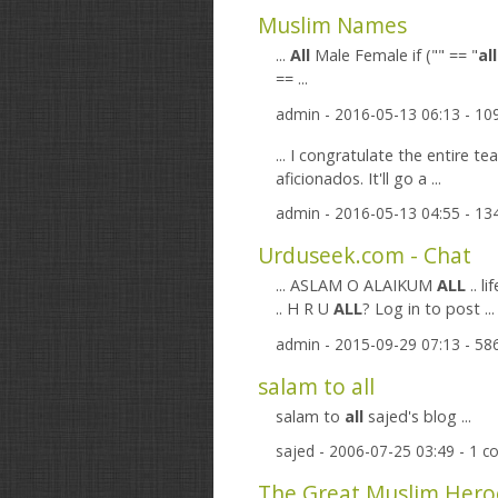
Muslim Names
...
All
Male Female if ("" == "
all
== ...
admin
- 2016-05-13 06:13 - 1
... I congratulate the entire 
aficionados. It'll go a ...
admin
- 2016-05-13 04:55 - 1
Urduseek.com - Chat
... ASLAM O ALAIKUM
ALL
.. l
.. H R U
ALL
? Log in to post ...
admin
- 2015-09-29 07:13 - 5
salam to all
salam to
all
sajed's blog ...
sajed
- 2006-07-25 03:49 - 1 