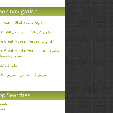
ook navigation
Deewan-e-Ghalib دیوانِ غالب
Ibne Safi جڑوں کی تلاش - ابن صفی
e Great Muslim Heroes (English)
e Great Muslim Heroes (Urdu) عظیم
مسلمان شخصیا
ملیر کی گلی
پطرس کے مضامین - پطرس بخار
op Searches
تصدی
حسن