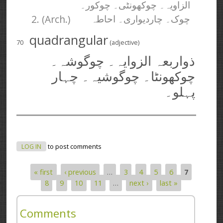
الزاویہ۔ چوکھونٹی۔ چوکور۔
2. (Arch.)
چوک۔ چاردیواری۔ احاطہ
quadrangular
70
(adjective)
ذواربعہ الزوایہ۔ چوگوشہ۔
چوکھونٹا۔ چوگوشیہ۔ چہار
پہلو۔
LOG IN
to post comments
« first
‹ previous
…
3
4
5
6
7
Pages
8
9
10
11
…
next ›
last »
Comments