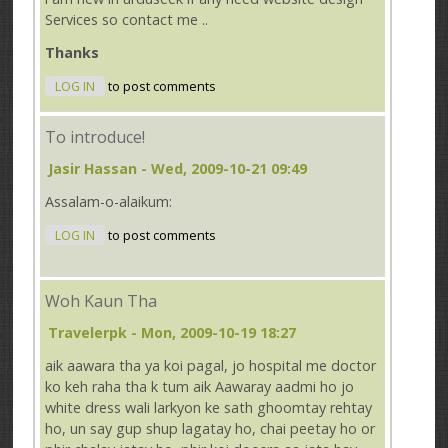
Services so contact me ..
Thanks
LOG IN
to post comments
To introduce!
Jasir Hassan
- Wed, 2009-10-21 09:49
Assalam-o-alaikum:
LOG IN
to post comments
Woh Kaun Tha
Travelerpk
- Mon, 2009-10-19 18:27
aik aawara tha ya koi pagal, jo hospital me doctor
ko keh raha tha k tum aik Aawaray aadmi ho jo
white dress wali larkyon ke sath ghoomtay rehtay
ho, un say gup shup lagatay ho, chai peetay ho or