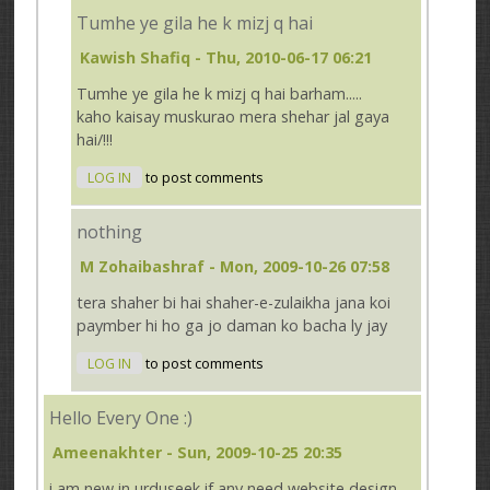
Tumhe ye gila he k mizj q hai
Kawish Shafiq
- Thu, 2010-06-17 06:21
Tumhe ye gila he k mizj q hai barham.....
kaho kaisay muskurao mera shehar jal gaya
hai/!!!
LOG IN
to post comments
nothing
M Zohaibashraf
- Mon, 2009-10-26 07:58
tera shaher bi hai shaher-e-zulaikha jana koi
paymber hi ho ga jo daman ko bacha ly jay
LOG IN
to post comments
Hello Every One :)
Ameenakhter
- Sun, 2009-10-25 20:35
i am new in urduseek if any need website design