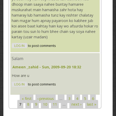
dhoop main saaya nahee buntay hamaree
muskurahat main hamaisha zahr hota hay
hamaray lub hamaisha tunz kay nishter chalatay
hain magar hum apnay payaroon ko kabhee jub
koi aisee baat kahtay hain kay wo afsurda hokar ro
parain tou sun lo hum bhee chain say soya nahee
kartay (uzair madani)
LOG IN
to post comments
Salam
Ameen _zahid
- Sun, 2009-09-20 18:32
How are u
LOG IN
to post comments
« first
‹ previous
…
3
4
5
6
Pages
7
8
9
10
11
…
next ›
last »