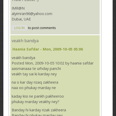
IMR@N
alyimran96@yahoo.com
Dubai, UAE
LOG IN
to post comments
veakh bandya
Haania Safdar
- Mon, 2009-10-05 05:06
veakh bandya
Posted Mon, 2009-10-05 10:02 by haania safdar
aasmanaaa te urhday panchi
veakh tay sai ki karday ney
na o kar day rizaq zakheera
naa oo phukay marday ne
kaday kisi ne pankh pakheeroo
phukay marday veakhy ney?
Banday hi karday rizak zakheera
Banday hi phukay marday ney