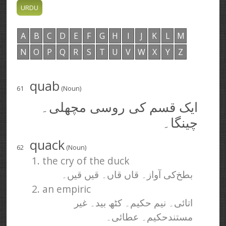
A
B
C
D
E
F
G
H
I
J
K
L
M
N
O
P
Q
R
S
T
U
V
W
X
Y
Z
quab
61
(Noun)
ایک قسم کی روسی مچھلی۔
چینگا۔
quack
62
(Noun)
1. the cry of the duck
بطخ‌کی آواز۔ قاں قاں۔ قیں قیں۔
2. an empiric
اتائی۔ نیم حکیم۔ کٹھ بید۔ غیر
مستندحکیم۔ عطائی۔