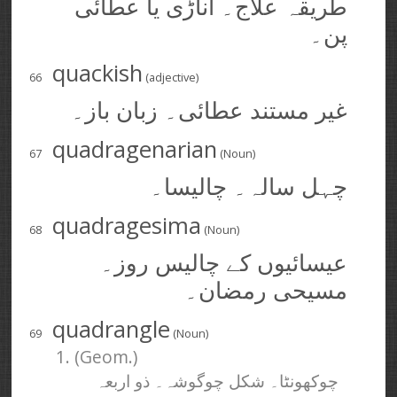
طریقہ علاج۔ اناڑی یا عطائی
پن۔
quackish
66
(adjective)
غیر مستند عطائی۔ زبان باز۔
quadragenarian
67
(Noun)
چہل سالہ۔ چالیسا۔
quadragesima
68
(Noun)
عیسائیوں کے چالیس روز۔
مسیحی رمضان۔
quadrangle
69
(Noun)
1. (Geom.)
چوکھونٹا۔ شکل چوگوشہ۔ ذو اربعہ