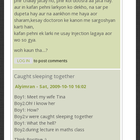
phir chalay jatay ho, phir koi doosra aa jata hay.
aur in kafan pehni larkyon ko dekho, na sar pe
dupeta hay aur na aankhon me haya aor
sharam,kesay doctoron ke kanon me sargoshyan
karti hain,
kafan pehni ek larki ne usay Injection lagaya aor
wo so gya.
woh kaun tha....?
LOG IN
to post comments
Caught sleeping together
Alyimran
- Sat, 2009-10-10 16:02
Boy1: Meet my wife Tina
Boy2.Oh! I know her
Boy1: How?
Boy2:v were caught sleeping together
Boy1: What the hell?
Boy2.during lecture in maths class
Think Positive :)