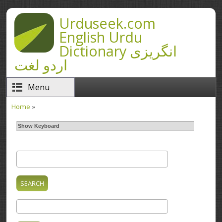
Skip to main content
Urduseek.com
English Urdu
Dictionary انگریزی
اردو لغت
Menu
Home
»
You are here
Show Keyboard