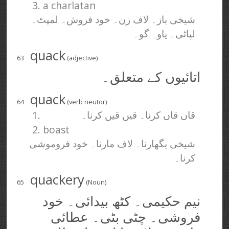
3. a charlatan
شیخی باز۔ لاف زن۔ خود فروش۔ لمپٹ۔
لپاٹی۔ یاوہ گو۔
quack
63
(adjective)
اتائیوں کے متعلق۔
quack
64
(verb neutor)
1.
قاں قاں کرنا۔ قیں قیں کرنا۔
2. boast
شیخی بگھارنا۔ لاف مارنا۔ خود فروموشی
کرنا۔
quackery
65
(Noun)
نیم حکیمی۔ کٹھ بیدائی۔ خود
فروشی۔ چٹی بٹی۔ عطائی