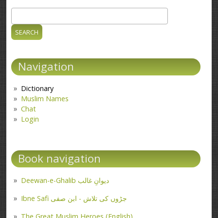
Search
Search form
Navigation
Dictionary
Muslim Names
Chat
Login
Book navigation
Deewan-e-Ghalib دیوانِ غالب
Ibne Safi جڑوں کی تلاش - ابن صفی
The Great Muslim Heroes (English)