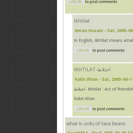
LOG IN
to post comments
Ikhtilat
Imran Husain
- Sat, 2005-06
In English, Ikhtilat means am
LOG IN
to post comments
IKHTILAT-اختلاط
Kabir.Khan
- Sat, 2005-06-1
اختلاط- Ikhtilat : Act of fr
Kabir.Khan
LOG IN
to post comments
what is urdu of fava beans
Yasir5554
- Wed, 2005-06-08 12