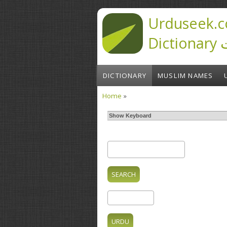
Skip to main content
Urduseek.c
D
DICTIONARY
MUSLIM NAMES
Home
»
You are here
Show Keyboard