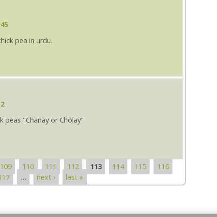
:45
hick pea in urdu.
52
k peas "Chanay or Cholay"
109
110
111
112
113
114
115
116
117
…
next ›
last »