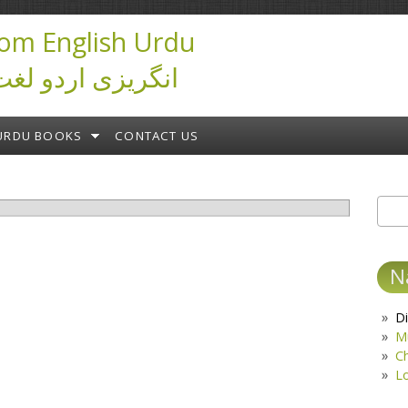
om English Urdu
ictionary انگریزی اردو لغت
URDU BOOKS
CONTACT US
Sear
S
N
Di
M
C
L