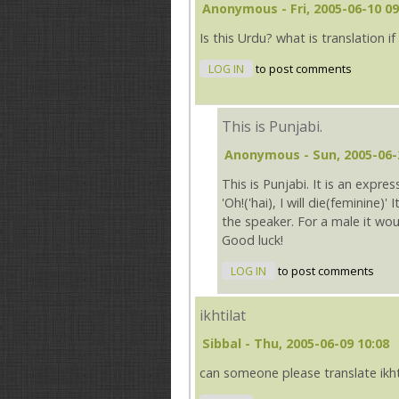
Anonymous
- Fri, 2005-06-10 09
Is this Urdu? what is translation if 
LOG IN
to post comments
This is Punjabi.
Anonymous
- Sun, 2005-06-
This is Punjabi. It is an expre
'Oh!('hai), I will die(feminine)'
the speaker. For a male it wou
Good luck!
LOG IN
to post comments
ikhtilat
Sibbal
- Thu, 2005-06-09 10:08
can someone please translate ikhti