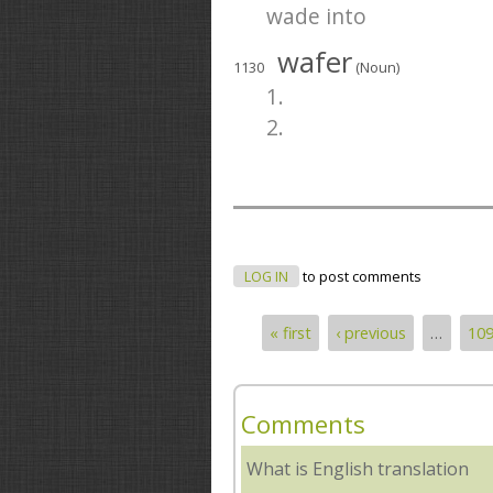
wade into
wafer
1130
(Noun)
1.
2.
LOG IN
to post comments
« first
‹ previous
…
10
Pages
Comments
What is English translation