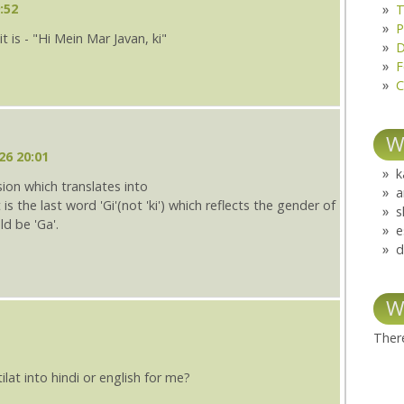
:52
T
P
it is - "Hi Mein Mar Javan, ki"
D
F
C
W
26 20:01
k
ssion which translates into
a
 It is the last word 'Gi'(not 'ki') which reflects the gender of
s
ld be 'Ga'.
e
d
W
There
lat into hindi or english for me?