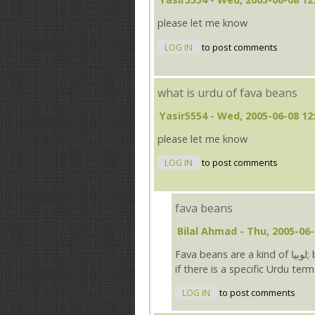
please let me know
LOG IN
to post comments
what is urdu of fava beans
Yasir5554
- Wed, 2005-06-08 12
please let me know
LOG IN
to post comments
fava beans
Bilal Ahmad
- Thu, 2005-06-
Fava beans are a kind of لوبیا; but they are larger than the common لوبیا. I am not sure
if there is a specific Urdu te
LOG IN
to post comments