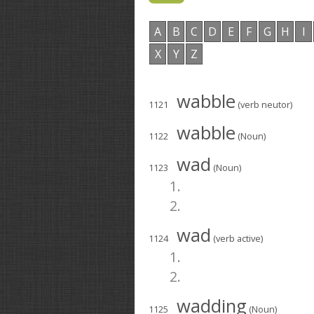
A
B
C
D
E
F
G
H
I
X
Y
Z
wabble
1121
(verb neutor)
wabble
1122
(Noun)
wad
1123
(Noun)
1.
2.
wad
1124
(verb active)
1.
2.
wadding
1125
(Noun)