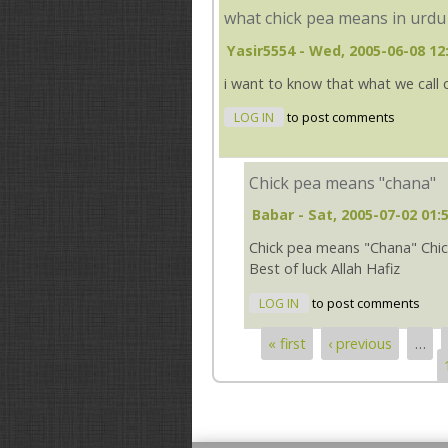
what chick pea means in urdu
Yasir5554
- Wed, 2005-06-08 12
i want to know that what we call c
LOG IN
to post comments
Chick pea means "chana"
Babar
- Sat, 2005-07-02 01:
Chick pea means "Chana" Chic
Best of luck Allah Hafiz
LOG IN
to post comments
« first
‹ previous
…
Pages