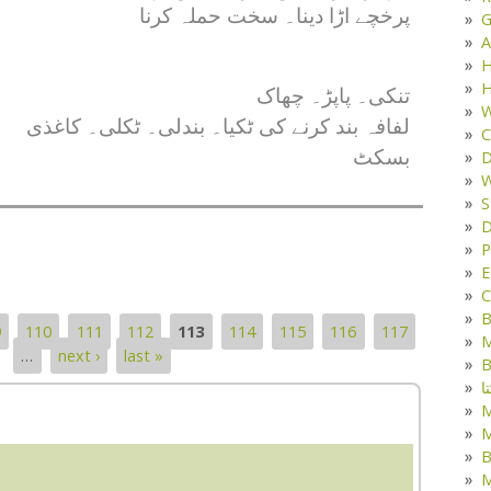
پرخچے اڑا دینا۔ سخت حملہ کرنا
G
A
H
H
تنکی۔ پاپڑ۔ چھاک
W
لفافہ بند کرنے کی ٹکیا۔ بندلی۔ ٹکلی۔ کاغذی
C
بسکٹ
D
W
S
D
P
E
C
B
9
110
111
112
113
114
115
116
117
M
…
next ›
last »
B
ا
M
B
M