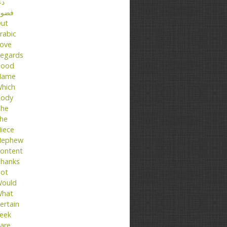
دع
فضو
ut
rabic
ove
egards
ood
Name
hich
ody
he
he
iece
ephew
ontent
hanks
ot
ould
hat
ertain
eek
are