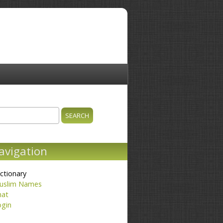
ch
earch form
avigation
ctionary
uslim Names
hat
ogin