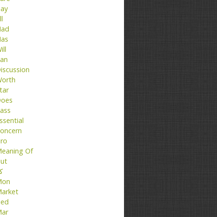
ay
ll
ad
as
ill
an
iscussion
orth
tar
oes
ass
ssential
oncern
ro
eaning Of
ut
کت
Mon
arket
ed
ar