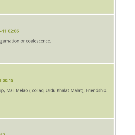
-11 02:06
algamation or coalescence.
1 00:15
iendship, Mail Melao ( collaq. Urdu Khalat Malat), Friendship.
:57