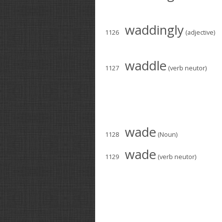
waddingly
1126
(adjective)
waddle
1127
(verb neutor)
wade
1128
(Noun)
wade
1129
(verb neutor)