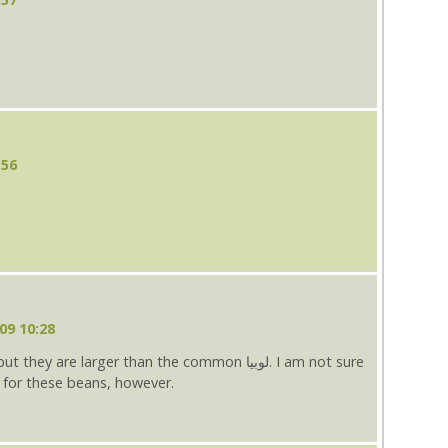
:56
09 10:28
rm for these beans, however.