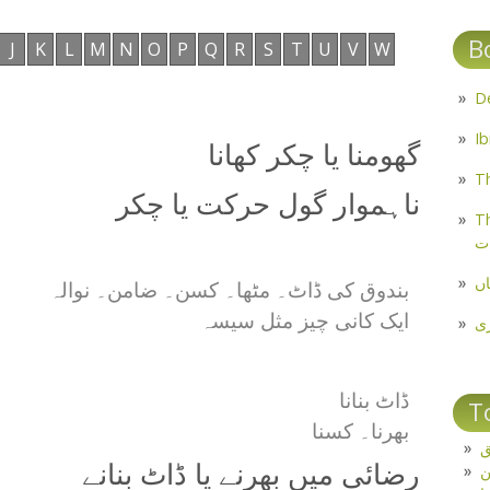
B
J
K
L
M
N
O
P
Q
R
S
T
U
V
W
گھومنا یا چکر کھانا
Th
ناہموار گول حرکت یا چکر
Th
ت
اں
بندوق کی ڈاٹ۔ مٹھا۔ کسن۔ ضامن۔ نوالہ
ایک کانی چیز مثل سیسہ
ی
ڈاٹ بنانا
T
بھرنا۔ کسنا
ق
رضائی میں بھرنے یا ڈاٹ بنانے