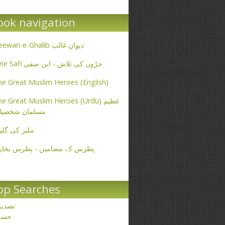
ook navigation
Deewan-e-Ghalib دیوانِ غالب
Ibne Safi جڑوں کی تلاش - ابن صفی
e Great Muslim Heroes (English)
e Great Muslim Heroes (Urdu) عظیم
مسلمان شخصیا
ملیر کی گلی
پطرس کے مضامین - پطرس بخار
op Searches
تصدی
حسن