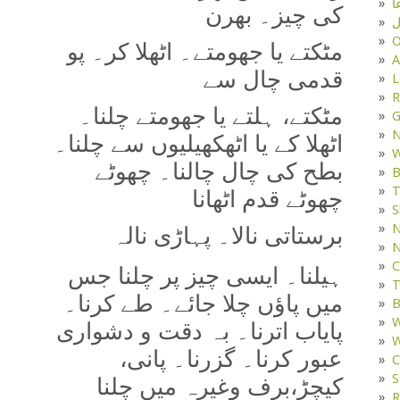
ا
کی چیز۔ بھرن
ل
O
مٹکتے یا جھومتے۔ اٹھلا کر۔ پو
A
قدمی چال سے
L
R
مٹکتے، ہلتے یا جھومتے چلنا۔
G
اٹھلا کے یا اٹھکھیلیوں سے چلنا۔
W
بطح کی چال چالنا۔ چھوٹے
B
T
چھوٹے قدم اٹھانا
S
N
برستاتی نالا۔ پہاڑی نالہ
N
C
ہیلنا۔ ایسی چیز پر چلنا جس
T
میں پاؤں چلا جائے۔ طے کرنا۔
B
W
پایاب اترنا۔ بہ دقت و دشواری
W
عبور کرنا۔ گزرنا۔ پانی،
C
S
کیچڑ،‌برف وغیرہ میں چلنا
R