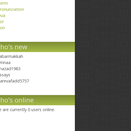
erm
ronunciation
ua
or
on
ho's new
abarmakkah
mnaa
hazad1983
ssays
arevafadd5757
ho's online
 are currently 0 users online.