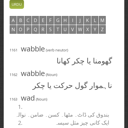
A
B
C
D
E
F
G
H
I
J
K
L
M
N
O
P
Q
R
S
T
U
V
W
X
Y
Z
wabble
1161
(verb neutor)
گھومنا یا چکر کھانا
wabble
1162
(Noun)
ناہموار گول حرکت یا چکر
wad
1163
(Noun)
1.
بندوق کی ڈاٹ۔ مٹھا۔ کسن۔ ضامن۔ نوالہ
2.
ایک کانی چیز مثل سیسہ