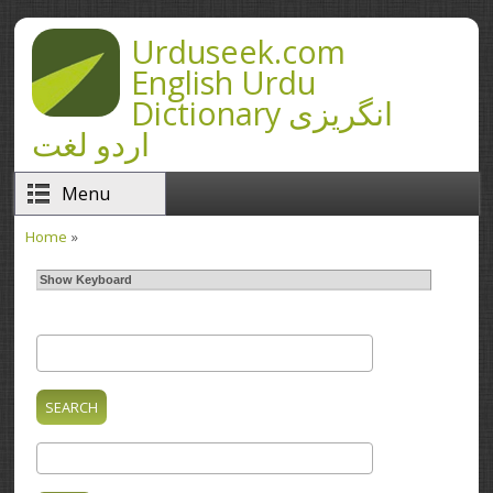
Skip to main content
Urduseek.com
English Urdu
Dictionary انگریزی
اردو لغت
Menu
Home
»
You are here
Show Keyboard