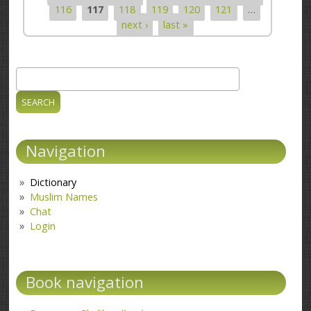
Pages
116
117
118
119
120
121
…
next ›
last »
Search
Search form
Navigation
Dictionary
Muslim Names
Chat
Login
Book navigation