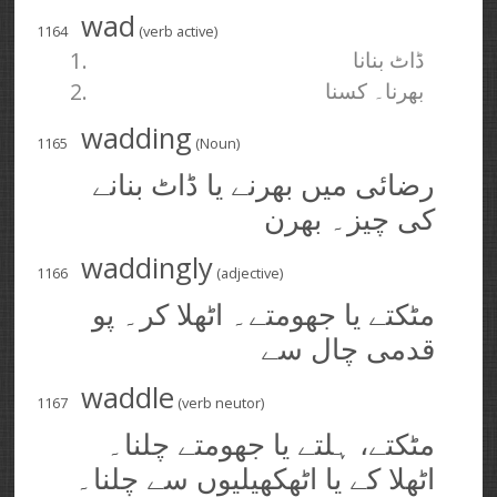
wad
1164
(verb active)
1.
ڈاٹ بنانا
2.
بھرنا۔ کسنا
wadding
1165
(Noun)
رضائی میں بھرنے یا ڈاٹ بنانے
کی چیز۔ بھرن
waddingly
1166
(adjective)
مٹکتے یا جھومتے۔ اٹھلا کر۔ پو
قدمی چال سے
waddle
1167
(verb neutor)
مٹکتے، ہلتے یا جھومتے چلنا۔
اٹھلا کے یا اٹھکھیلیوں سے چلنا۔