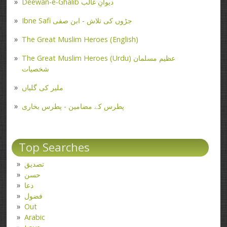
Deewan-e-Ghalib دیوانِ غالب
Ibne Safi جڑوں کی تلاش - ابن صفی
The Great Muslim Heroes (English)
The Great Muslim Heroes (Urdu) عظیم مسلمان
شخصیات
ملیر کی گلیاں
پطرس کے مضامین - پطرس بخاری
Top Searches
تصدیق
حسن
دعا
فضول
Out
Arabic