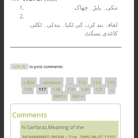
1.
تنکی۔ پاپڑ۔ چھاک
2.
لفافہ بند کرنے کی ٹکیا۔ بندلی۔ ٹکلی۔
کاغذی بسکٹ
LOG IN
to post comments
« first
‹ previous
…
113
114
115
Pages
116
117
118
119
120
121
…
next ›
last »
Comments
hi Sarfaraz,Meaning of the
MOHAMMED IRFAN
- Tue, 2005-06-07 12:07