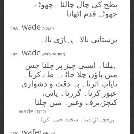
بطح کی چال چالنا۔ چھوٹے
چھوٹے قدم اٹھانا
wade
1168
(Noun)
برستاتی نالا۔ پہاڑی نالہ
wade
1169
(verb neutor)
ہیلنا۔ ایسی چیز پر چلنا جس
میں پاؤں چلا جائے۔ طے کرنا۔
پایاب اترنا۔ بہ دقت و دشواری
عبور کرنا۔ گزرنا۔ پانی،
کیچڑ،‌برف وغیرہ میں چلنا
wade into
پرخچے اڑا دینا۔ سخت حملہ کرنا
wafer
1170
(Noun)