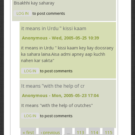
Bisakhhi kay saharay
LOG IN
to post comments
it means in Urdu " kissi kaam
Anonymous
- Wed, 2005-05-25 10:39
it means in Urdu " kissi kaam key liay doosraey
ka sahara laina.Aisa admi apney aap kuchh
nahen kar sakta"
LOG IN
to post comments
It means "with the help of cr
Anonymous
- Mon, 2005-05-23 17:04
It means "with the help of crutches"
LOG IN
to post comments
« first
‹ previous
…
113
114
115