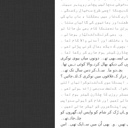
ُسےخوشی سےچالیس پچاس روپےہر مہینہ
ن کےبچےکا اچھی طرح سےخیال رکھےگی ۔
ری کےغار میں بھٹکنا ، ماں باپ کی
طعنےاور بھائیوں کی گالیاں سننا ۔
رتن مانجھنےکا کام بھی مل جاتا تو
وہ بھی کرنےکےلئےتیّار ہوجاتی ۔
 ، مختلف اور آمدنی والا کام تھا ۔
چلڈرن کیئر ہوم جاری کر رکھا تھا ۔
ئی ایسےبھی تھے۔ دونوں میاں بیوی نوکری
 کی دیکھ بھال کرنےوالا کوئی نہیں تھا۔
بچےدو ماہ سےلےکر دس سال تک تھے۔
دراز کےعلاقوں میں نوکری کےلئےجائیں ؟
ہ ایسےکاموں کےلئےنوکرانیاں اتنی
نخواہ کےنصف سےبھی زائد ہوتی تھی ۔
سٹر روزی کا چلڈرن کیئر ہوم تھا ۔
اتی تھیں اور شام کو ڈیوٹی سےواپس
پس اپنےگھروں کو لیکر جاتی تھیں ۔
وہاں رُک کر شام کو واپس اپنےگھروں کو
چلےجاتےتھے۔
 تھیں ۔وہ بھی اُن میں سےایک تھی۔ اس