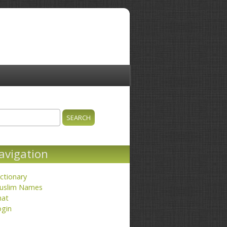
ch
earch form
avigation
ctionary
uslim Names
hat
ogin