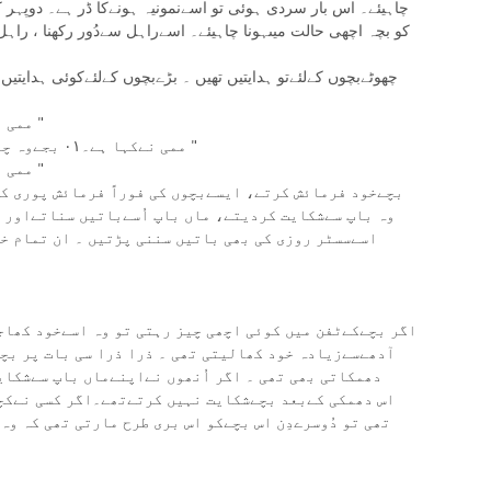
چاہیئے۔ اس بار سردی ہوئی تو اسےنمونیہ ہونےکا ڈر ہے۔ دوپہر کو
کو بچہ اچھی حالت میںہونا چاہیئے۔ اسےراہل سےدُور رکھنا ، راہ
چھوٹےبچوں کےلئےتو ہدایتیں تھیں ۔ بڑےبچوں کےلئےکوئی ہدایتیں
" ممی نےکہا ہے۔ ١١ بجےدوائی دیجئےگا ۔ "
" ممی نےکہا ہے۔٠١ بجےوہ چاکلیٹ کھالینا جو اُنھوں نےدی ہے۔ "
" ممی نےکپڑےبدل کر نہلانےکےلئےکہا ہے۔ "
بچےخود فرمائش کرتے، ایسےبچوں کی فوراً فرمائش پوری کر
وہ باپ سےشکایت کردیتے، ماں باپ اُسےباتیں سناتےاور 
اسےسسٹر روزی کی بھی باتیں سننی پڑتیں ۔ ان تمام خو
اگر بچےکےٹفن میں کوئی اچھی چیز رہتی تو وہ اسےخود کھاج
آدھےسےزیادہ خود کھالیتی تھی ۔ ذرا ذرا سی بات پر بچو
دھمکاتی بھی تھی ۔ اگر اُنھوں نےاپنےماں باپ سےشکای
اس دھمکی کےبعد بچےشکایت نہیں کرتےتھے۔اگر کسی نےکچ
تھی تو دُوسرےدِن اس بچےکو اس بری طرح مارتی تھی کہ وہ