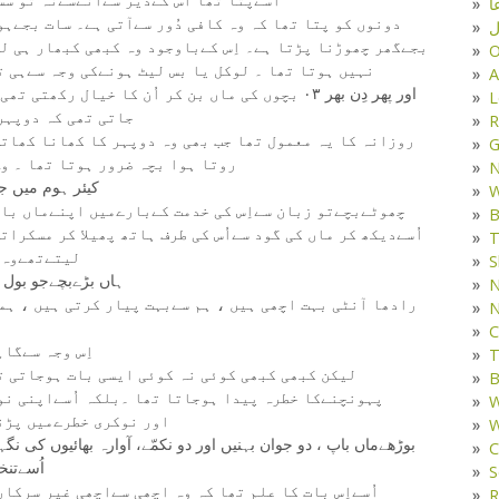
ا
دونوں کو پتا تھا کہ وہ کافی دُور سےآتی ہے۔ سات بجےہ
ل
بجےگھر چھوڑنا پڑتا ہے۔ اِس کےباوجود وہ کبھی کبھار ہی لیٹ
O
نہیں ہوتا تھا ۔ لوکل یا بس لیٹ ہونےکی وجہ سےہی 
A
اور پھر دِن بھر ٠٣ بچوں کی ماں بن کر اُن کا خیال ر
L
جاتی تھی کہ دوپہر
R
روزانہ کا یہ معمول تھا جب بھی وہ دوپہر کا کھانا کھاتی 
G
روتا ہوا بچہ ضرور ہوتا تھا ۔ وہ
کیئر ہوم میں 
W
چھوٹےبچےتو زبان سےاِس کی خدمت کےبارےمیں اپنےماں باپ
B
اُسےدیکھ کر ماں کی گود سےاُس کی طرف ہاتھ پھیلا کر مسکرا
T
لیتےتھےوہ ا
S
ہاں بڑےبچےجو بول 
N
N
C
اِس وجہ سےگاہ
T
لیکن کبھی کبھی کوئی نہ کوئی ایسی بات ہوجاتی تھی
B
پہونچنےکا خطرہ پیدا ہوجاتا تھا ۔بلکہ اُسےاپنی نو
W
اور نوکری خطرےمیں پڑنے
W
بوڑھےماں باپ ، دو جوان بہنیں اور دو نکمّے، آوارہ بھائیوں کی ن
C
اُسےتنخواہ کےط
S
اُسےاِس بات کا علم تھا کہ وہ اچھی سےاچھی غیر سرکار
R