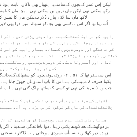
لیکن اِس عمر کےبچوں کےسامنےیہ ہتھیار بھی ناکارہ ثابت ہوتا ت
رکھ سکتی تھی لیکن ماں نہیں بن سکتی تھی ۔ بچےماں کےلمس
لاکھ ماں سا لاڈ ، پیار ، دُلار دےلیکن ماں کا 
اُسےپتا تھا اگر اس نےکسی بھی بچےکو سنھالنےمیں ذرا بھی لا
راہیہ کو ہر ایک گھنٹےکےبعد دوا دینی پڑتی تھی ۔ اگر ا
وہ بیمار ہوجائےگی ۔ راہیہ کی ماں صرف رات بھر اسےسنبھ
کر جائےگی اور دُوسرےبچوں کےساتھ بیمار راہیہ کو اسی کو
گھنٹےپر دُودھ دینا پڑتا تھا ۔ اگر اُسےدودھ نہ ملےتو وہ ر
تھا ۔ اور اُسےروتا دیکھ کر دوسرےبچےبھی رونےلگتےتھے۔
کسی کو روتا ہوا دیکھتےہیں 
اِس سےبہتر تھا کہ ٥١ ۔ ٠٢ روتےہوئےبچوں کو سنبھالنےکےبجائےگوتم نہ روئےاس بات کی ترکیب کی جائے۔
نِکیتا صرف ٨ مہینےکی ہے۔اس کا باپ اسےوہاں چھوڑ جاتا
جب وہ ٥ مہینےکی تھی تو کسی کےساتھ بھاگ گئی تھی ۔ ا
اشونی کی صرف ماں ہے۔اُس کےباپ نےکسی اور کےساتھ دُوس
چلانےکےلئےاس کی ماں کو نوکری کرنی پڑی ۔ وہ آٹھ مہینے
جب ماں باپ کیئر ہوم میں بچےچھوڑ کر جاتےہیں تو ان
زیادہ دیر کھلا رہنےسےاُسےسردی ہوجاتی ہے۔ ڈاکٹر نےسختی 