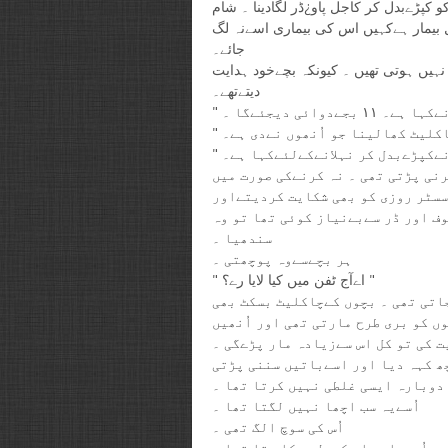
 کپڑےبدل کر کاجل پاو¿ڈر لگادینا ۔ شام
ل بیمار ہےکہیں اس کی بیماری اسےنہ لگ
جائے۔
 نہیں ہوتی تھیں ۔ کیونکہ بچےخود ہدایت
دیتےتھے۔
نی پڑتی تھی ۔ نہ کرنےکی صورت میں
سسٹر روزی کو بھی شکایت کردیتےاور
ف اور ڈر سےبےنیاز کوئی تھا تو وہ
سندھیا ۔
ہر بچےسےوہ پوچھتی ۔
" اےآج ٹفن میں کیا لایا رے؟ "
اتی تھی ۔ بچوں کےچاکلیٹ بسکٹ بھی
ں کو بری طرح مارتی تھی اور اُنھیں
ت کی تو کل اس سےزیادہ مار پڑےگی ۔
ھ کہہ دیا اور اسےباتیں سننی پڑتی
 دوبارہ ایسی غلطی نہیں کرتا تھا ۔
اُسےیہ سب اچھا نہیں لگتا تھا ۔
اُس کی سوچ الگ تھی ۔
اُسےماں باپ کےدِلوں کا پتا تھا ۔