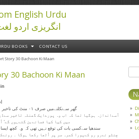
om English Urdu
Dictionary انگریزی اردو لغ
URDU BOOKS
CONTACT US
rt Story 30 Bachoon Ki Maan
ory 30 Bachoon Ki Maan
Sear
S
in
N
افسان
Di
گھر سےنکلنےمیں صرف ٠١ منٹ کی تاخیر ہوئی تھی اور سارےمعمولات بگڑ گئےتھے۔
M
اُسےاندازہ ہوگیا تھا کہ اب وہ پورےایک گھنٹہ تاخیر سےڈی
C
میں کیا کیا فسانےبن گئےہوں گے' اُ
L
سندھیا سےکسی بات کی توقع نہیں تھی کہ وہ کچھ ایسا 
چنٹو نےرو رو کےپورا کمرہ سر پر اُٹھا رکھا ہوگا ۔ رونےکی