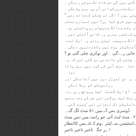
گئی ہوں گی جو شام تک سوجی رہےگی ۔
 دیکھتےہی شوانی اُس پر برس پڑےگی ۔
" آج پھر چنٹو کو رُلادیا ؟ میں تم کو الگ سےپیسےکس بات کےدیتی ہوں ؟ اگر تم چنٹو کےساتھ بھی
و میں فرق کیا ہی؟ میں تمہاری سسٹر
 کےتصور سےہی وہ کانپ اُٹھتی تھی ۔
 الگ سےپیسہ لیتی ہےتو وہ ایک لمحہ
اُسےکیئر ہوم میں رکھنےنہیں دےگی ۔
جاتی رہےگی ۔ اور نوکری چلی گئی تو ؟
 چنٹو کی عادت سی بن گئی تھی کہ وہ
ھا ۔ صرف اُسی کی گود میں بہل پاتا
تھا ۔
ہ وہ تو تھوڑی دیر میں آجائےگی اور
روتےچنٹو کو بہلا لےگی ۔
ہ آج ایک گھنٹہ لیٹ پہونچ رہی ہے۔
منٹ لیٹ ہوگئی تھی جس کی وجہ سےجو
ےاسٹیشن تک لےجاتی تھی 'چھوٹ گئی ۔
دُوسری بس آنےمیں ٥١ منٹ لگ گئے۔
اسٹیشن پہونچی تو لوکل چھوٹ گئی تھی ۔ دُوسری ٹرین ٥١ ۔ ٠٢ منٹ لیٹ آئی جو راستےمیں دس منٹ
ےاسٹیشن سےکیئر ہوم کےلئےبس کاانتظار
ہر جگہ تاخیر تاخیر تاخیر !
ٹر اُسےکچھ بولےگی اور نہ سندھیا ۔