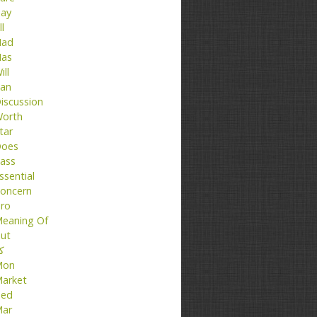
ay
ll
ad
as
ill
an
iscussion
orth
tar
oes
ass
ssential
oncern
ro
eaning Of
ut
کت
Mon
arket
ed
ar