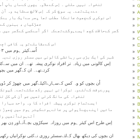
تنخواہ نہیں ملتی ۔ اِس کےعلاوہ بچوں کےماں باپ ا
G
دےدیتےتھے۔ یہ سوچ کر کہ اِس لالچ سےشاید وہ اُ
A
اس نوکری کےچھوٹ جانےکا مطلب تھا پھر سےایک بار بےکا
H
جھڑکیاں ، بہنوں کے
H
گھر کےحالات کچھ ایسےہوگئےتھےکہ اگر اُسےکسی کےگھر میں ب
W
C
اس کےمقابلےتو یہ کافی اچھا
D
اُسےکیئر ہوم میں ٠٣ بچوں ک دیکھ بھال کرنی پڑتی تھی ۔
W
شہر کی ایک بڑی سی رہائشی کالونی میں سسٹر روزی نےیہ 
S
اِس کالونی میں زیادہ تر افراد نوکری پیشہ تھے۔ ان میں سےک
D
کرتےتھے۔ ان کےگھر میں بچوں
P
E
اُن بچوں کو وہ کس کےسہارےاکیلےگھر میں چھوڑ کر دُور 
C
پورےوقت کےلئےوہ نوکرانی نہیں رکھ سکتےتھے۔ کیونک
B
تنخواہ کی مانگ کرتی تھیں جو اُن کی کل ت
M
ایسےتمام نوکری پیشہ افراد کا وہ واحد سہارا س
B
مائیں اپنےبچےڈیوٹی پر جاتےہوئےکیئر ہوم میں چھوڑ ج
ا
آتےہوئےاُنھیں وا
اِس طرح اس کیئر ہوم میں روزانہ سیکڑوں بچےآتےاور دِن بھر 
M
B
ان بچوں کی دیکھ بھال کےلئےسسٹر روزی نےکئی نوکرانیاں رکھی
M