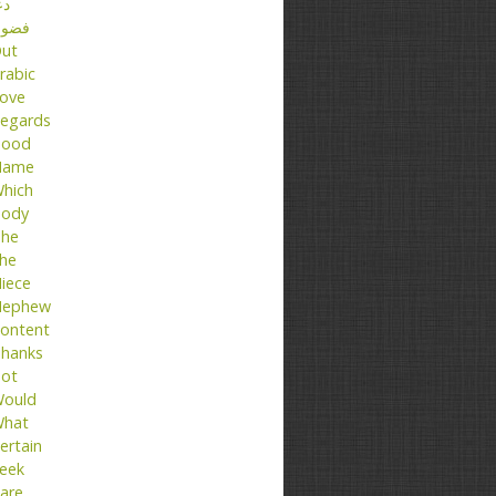
دع
فضو
ut
rabic
ove
egards
ood
Name
hich
ody
he
he
iece
ephew
ontent
hanks
ot
ould
hat
ertain
eek
are