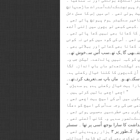
وم پہونچنےکےلئےاُسےرات ساڑھےپانچ
 ہوتی تھی ۔ اس میں اِس کا عمل دخل
تاخیر سےکیئر ہوم پہونچ پاتی تھی ۔
کھتی تھی ۔کبھی کبھی تو بچوں میں اِتنی اُلجھ
 کا کھانا بھی نہیں کھا پاتی تھی ۔
تھی ۔ اُس کی گود میں کوئی نہ کوئی
 کھانا بھی کھاتی اور بہلاتی بھی ۔
جتنےبھی گاہک تھےسب اُس سےخوش تھے۔
 کو کہہ نہیں پاتےتھے۔ لیکن جب وہ
تے، لپکتےتھےتو ماں باپ اندازہ لگا
ُن کےبچوں کا کتنا خیال رکھتی ہے۔
سکتےتھےوہ ماں باپ سےتعریف کرتےتھے۔
" رادھا آنٹی بہت اچھی ہیں ، ہم سےبہت پیار کرتی ہیں ، ہمارا بہت خیال رکھتی ہے، ہم سےبڑی
اچھی اچھی باتیں کرتی ہیں ۔ "
کوں میں اُس کی امیج بہت اچھی تھی ۔
 جس کی وجہ سےاُس کی امیج کو دھکّا
کری بھی خطرےمیں محسوس ہوتی تھی ۔
کےتصور سےہی وہ کانپ اُٹھتی تھی ۔
گہداشت کا سارا بوجھ اُسی پر تھا ۔ سسٹر
ور پر ٣ ہزار روپےدیتی تھی ۔
ی نوکری بھی کرتی تو شاید اُسےاِتنی