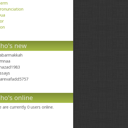
erm
ronunciation
ua
or
on
ho's new
abarmakkah
mnaa
hazad1983
ssays
arevafadd5757
ho's online
 are currently 0 users online.