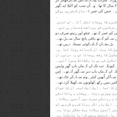
پیسےضرور لےجاتا تھا ۔ اُس کےچار بچےتھے۔ سب سےچھوٹا لڑکا ٢ سال کا تھا ۔وہ اُن سب کو اکیلا اپنےگھر
چھوڑ کر آتی تھی ۔ ان سب کا خیال اس کی بڑی لڑکی رکھتی تھی ۔ جس کی عمر ٠١ سال کےقریب ہوگی
۔
مری کا پیغام لےکر آتا ۔ اس لئےوہ
 حرکتوں کو برداشت کئےجارہی تھی ۔
ل سےبھی کم عمر کےتھے۔چنٹو اور رنیتو صرف دو
ل سےکم کےتھےباقی پانچ سال سےبڑےتھے۔
بڑےبچےان کےلئےکوئی مسئلہ نہیں تھے۔
ول کا بستہ ان کےساتھ ہوتا تھا ۔وہ
کول کا وقت ہوجاتا تو وہ دونوں ان
سکول کی بس یا رکشاتک چھوڑ آتیں ۔
کیونکہ تب تک ان کےماں باپ گھر واپس
ہ ان کےماں باپ دیر سےگھر آتےتھے۔ اِس
سےآکر اُنھیں کیئر ہوم سےلےکر جاتےتھے۔
کمرےمیں رکھےکھلونوں سےکھیلا کرتےتھے۔
ےجو بچےتھے' ان کا تھا ۔ ایک ایک لمحہ ان کا خیال
وسری چیزیں دینا ۔ پیشاب ، پاخانےکی
 ، رونےکی صورت میں اُنھیں بہلانا ۔
۔ ایک بار اگر رونا شروع کردیں تو
ھر اُنھیں بہلانا بہت مشکل ہوتا ہے۔
 مار کےخوف سےچپ کرایا جاسکتا ہے۔