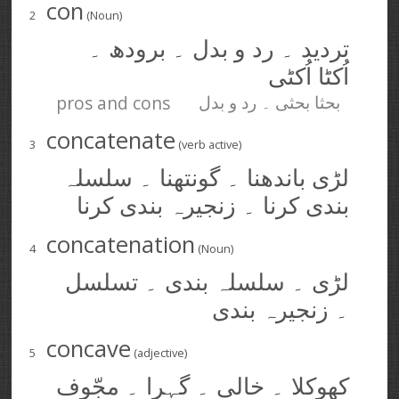
con
2
(Noun)
تردید ۔ رد و بدل ۔ برودھ ۔
اُکٹا اُکٹی
pros and cons
بحثا بحثی ۔ رد و بدل
concatenate
3
(verb active)
لڑی باندھنا ۔ گونتھنا ۔ سلسلہ
بندی کرنا ۔ زنجیرہ بندی کرنا
concatenation
4
(Noun)
لڑی ۔ سلسلہ بندی ۔ تسلسل
۔ زنجیرہ بندی
concave
5
(adjective)
کھوکلا ۔ خالی ۔ گہرا ۔ مجّوف