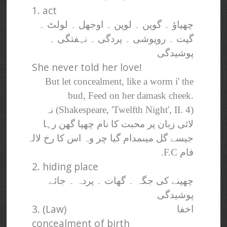
1. act
چھپاؤ ۔ گوپن ۔ لوپن ۔ اوجھل ۔ لولٹ ۔
گپت ۔ روپوشی ۔ پردگی ۔ نہفتگی ۔
پوشیدگی
She never told her love!
But let concealment, like a worm i' the
bud, Feed on her damask cheek.
(Shakespeare, 'Twelfth Night', II. 4) نہ
لائی زبان پر محبت کا نام چھپا گھن رہا
جیسے گل میںمدام گیا چر وہ اس کا رخ لالہ
فام F.C.
2. hiding place
چھپنے کی جگہ ۔ گھات ۔ پردہ ۔ جائے
پوشیدگی
3. (Law)
اخفا
concealment of birth