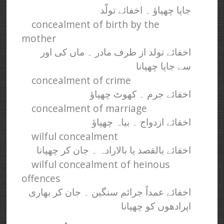
جاپا چھپاؤ ۔ اخفائے تولّد
concealment of birth by the
mother
اخفائے تولد از طرف مادر ۔ ماں کی اور
سے جاپا چھپانا
concealment of crime
اخفائے جرم ۔ کھوٹ چھپاؤ
concealment of marriage
اخفائے ازدواج ۔ بیاہ چھپاؤ
wilful concealment
اخفائے بالقصد یا بالارادہ ۔ جان کر چھپانا
wilful concealment of heinous
offences
اخفائے عمداً جرائم سنگین ۔ جان کر بھاری
اپرادھوں کو چھپانا