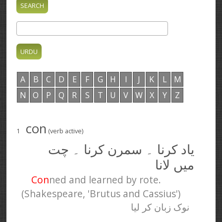
A
B
C
D
E
F
G
H
I
J
K
L
M
N
O
P
Q
R
S
T
U
V
W
X
Y
Z
con
1
(verb active)
یاد کرنا ۔ سمرن کرنا ۔ چت
میں لانا
Con
ned and learned by rote.
(Shakespeare, 'Brutus and Cassius')
نوک زبان کر لیا