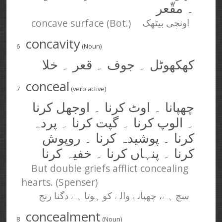
۔ مقّعر
concave surface (Bot.)
اونچی بیٹھک
concavity
6
(Noun)
کھکھوٹل ۔ جوف ۔ قعر ۔ خلا
conceal
7
(verb active)
چھپانا ۔ اوٹ کرنا ۔ اوجھل کرنا
۔ الوپ کرنا ۔ گپت کرنا ۔ پردہ
کرنا ۔ پوشیدہ کرنا ۔ روپوش
کرنا ۔ پنہاں کرنا ۔ خفیہ کرنا
But double griefs afflict concealing
hearts. (Spenser)
سچ ہے، چھپانے والے کو ہوتا ہے دگنا رنج
concealment
8
(Noun)