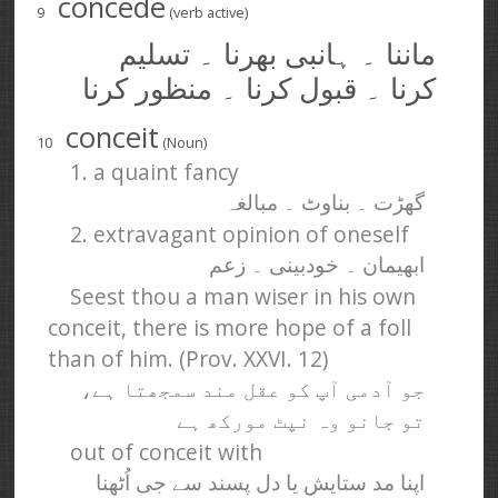
concede
9
(verb active)
ماننا ۔ ہانبی بھرنا ۔ تسلیم
کرنا ۔ قبول کرنا ۔ منظور کرنا
conceit
10
(Noun)
1. a quaint fancy
گھڑت ۔ بناوٹ ۔ مبالغہ
2. extravagant opinion of oneself
ابھیمان ۔ خودبینی ۔ زعم
Seest thou a man wiser in his own
conceit, there is more hope of a foll
than of him. (Prov. XXVI. 12)
جو آدمی آپ کو عقل مند سمجھتا ہے،
تو جانو وہ نپٹ مورکھ ہے
out of conceit with
اپنا مد ستایش یا دل پسند سے جی اُٹھنا