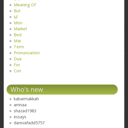
Meaning Of
But
کتا
Mon
Market
Bed
Mar
Term
Pronunciation
Dua
For
Con
Who's new
kabarmakkah
amnaa
shazad1983
essays
darevafadd5757