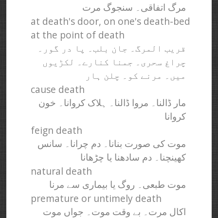
مرگ اتفاقی۔ سنجوگ مرت
at death's door, on one's death-bed
at the point of death
قریب المرگ۔ جان بلب۔ پا در گور۔
چراغ سحری۔ جمنا کنارے۔ لکڑیوں
میں۔ مرنے کو۔ چلن ہار
cause death
مار ڈالنا۔ مروا ڈالنا۔ ہلاک کروانا۔ خون
کروانا
feign death
موت کی صورت بنانا۔ دم چرانا۔ سانس
کھینچنا۔ دم سادھنا یا چڑھانا
natural death
موت طبعی۔ روگ یا بیماری سے مرنا
premature or untimely death
اکال مرت۔ بے وقت موت۔ جواں موت