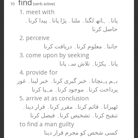
find
10
(verb active)
1. meet with
پانا۔ ہاتھ لگنا۔ ملنا۔ پڑا پانا۔ پیدا کرنا۔
حاصل کرنا
2. perceive
جاننا۔ معلوم کرنا۔ دریافت کرنا
3. come upon by seeking
پانا۔ پکڑنا۔ تلاش سے پانا
4. provide for
بہم پہنچانا۔ خبر گیری کرنا۔ خبر لینا۔ غور
پرداخت کرنا۔ موجود کرنا۔ مہیا کرنا
5. arrive at as conclusion
ٹھیرانا۔ قائم کرنا۔ مقرر کرنا۔ قرار دینا۔
تنقیح کرنا۔ تشخیص کرنا۔ فیصل کرنا
to find a man guilty
کسی شخص کو مجرم قرار دینا