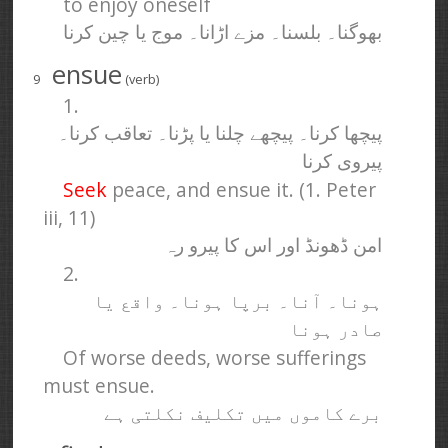
to enjoy oneself
بھوگنا۔ بلسنا۔ مزے اڑانا۔ موج یا چین کرنا
ensue
9
(verb)
1.
پیچھا کرنا۔ پیچھے چلنا یا پڑنا۔ تعاقب کرنا۔
پیروی کرنا
Seek
peace, and ensue it. (1. Peter
iii, 11)
امن ڈھونڈ اور اس کا پیرو رہ
2.
ہونا۔ آنا۔ برپا ہونا۔ واقع یا
صادر ہونا
Of worse deeds, worse sufferings
must ensue.
برے کاموں میں تکلیف نکلتی ہے