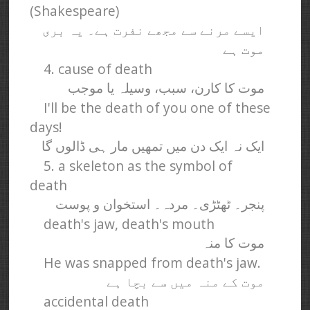
(Shakespeare)
ایسے مرنے سے مجھے نفرت ہے۔ یہ بری
موت ہے
4. cause of death
موت کا کارن، سبب، وسیلہ یا موجب
I'll be the death of you one of these
days!
ایک نہ ایک دن میں تمھیں مار ہی ڈالوں گا
5. a skeleton as the symbol of
death
پنجر۔ ٹھٹڑی۔ مردہ۔ استخوان و پوست
death's jaw, death's mouth
موت کا منہ
He was snapped from death's jaw.
موت کے منہ میں سے بچا ہے
accidental death