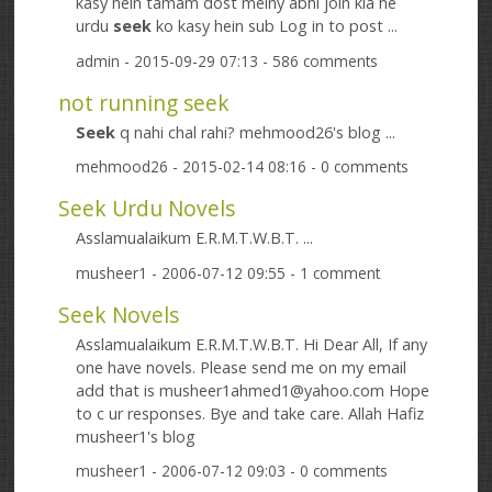
kasy hein tamam dost meiny abhi join kia he
urdu
seek
ko kasy hein sub Log in to post ...
admin
- 2015-09-29 07:13 - 586 comments
not running seek
Seek
q nahi chal rahi? mehmood26's blog ...
mehmood26
- 2015-02-14 08:16 - 0 comments
Seek Urdu Novels
Asslamualaikum E.R.M.T.W.B.T. ...
musheer1
- 2006-07-12 09:55 - 1 comment
Seek Novels
Asslamualaikum E.R.M.T.W.B.T. Hi Dear All, If any
one have novels. Please send me on my email
add that is musheer1ahmed1@yahoo.com Hope
to c ur responses. Bye and take care. Allah Hafiz
musheer1's blog
musheer1
- 2006-07-12 09:03 - 0 comments