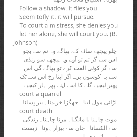
Follow a shadow, it flies you
Seem tofly it, it will pursue.
To court a mistress, she denies you
let her alone, she will court you. (B.
Johnson)
چلو پیچھے سائے کے، بھاگے وہ تم سے بچو
اس سے گر تم تو آوے وہ پیچھے سو رنڈی
سے گر کوئی الفت کرے تو بھاگے گی اس
سے یہ کوسوں پرے اگر اپنا رخ اس سے ٹک
پھیر لیجیے گلے کا اسے اپنے پھر ہار کیجیے
court a quarrel
لڑائی مول لینا۔ جھگڑا خریدنا۔ بیر بِسانا
court death
موت چاہنا یا مانگنا۔ مرنا چاہنا۔ زندگی
سے الکسانا۔ جان سے بیزار ہونا۔ زیست
سے ہاتھ دھونا