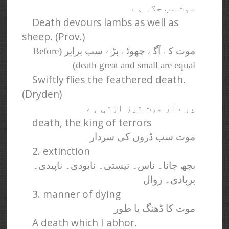
موت سب جگہ ہے
Death devours lambs as well as
sheep. (Prov.)
موت کے آگے چھوٹے بڑے سب برابر (Before
death great and small are equal)
Swiftly flies the feathered death.
(Dryden)
پر دار موت تیز اڑتی ہے
death, the king of terrors
موت سب ڈروں کی سردار
2. extinction
بجھ جانا۔ ناس۔ نیستی۔ نابودی۔ ناپیدی۔
بربادی۔ زوال
3. manner of dying
موت کا ڈھنگ یا طور
A death which I abhor.