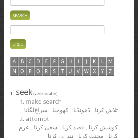
A
B
C
D
E
F
G
H
I
J
K
L
M
N
O
P
Q
R
S
T
U
V
W
X
Y
Z
seek
1
(verb neutor)
1. make search
تلاش کرنا۔ ڈھونڈنا۔ کھوجنا۔ سراغ‌لگانا
2. attempt
کوشش کرنا۔ قصد کرنا۔ سعی کرنا۔ عزم
کرنا۔ محنت کرنا۔ تندہی کرنا