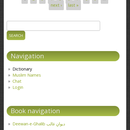
Pages
next ›
last »
Search
Search form
Navigation
Dictionary
Muslim Names
Chat
Login
Book navigation
Deewan-e-Ghalib دیوانِ غالب