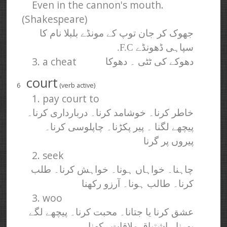
Even in the cannon's mouth.
(Shakespeare)
جھوک کر جان توپ کے مونڈے بلبلا نام کا
سپاہی ڈھونڈے F.C.
3. a cheat
دھوکے کی ٹٹی ۔ دھوکا
court
6
(verb active)
1. pay court to
خاطر کرنا۔ خوشامد کرنا۔ دربارداری کرنا۔
پیچھے لگنا ۔ پیر پکڑنا۔ چاپلوسی کرنا۔
پیروں پر گرنا
2. seek
چاہنا۔ خواہاں ہونا۔ خواہش کرنا۔ طلب
کرنا۔ طالب ہونا۔ آرزو رکھنا
3. woo
عشق کرنا یا جتانا۔ محبت کرنا۔ پیچھے لگے
پھرنا۔ اشتیاق ملاقات رکھنا