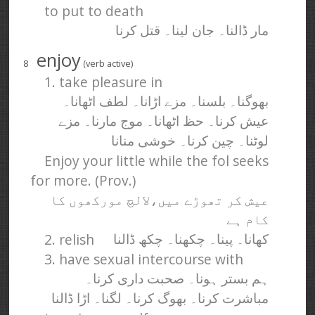
to put to death
مار ڈالنا۔ جان لینا۔ قتل کرنا
enjoy
8
(verb active)
1. take pleasure in
بھوگنا۔ بلسنا۔ مزے اڑانا۔ لطف اٹھانا۔
عیش کرنا۔ حظ اٹھانا۔ موج مارنا۔ مزے
لوٹنا۔ چین کرنا۔ خوشی منانا
Enjoy your little while the fol seeks
for more. (Prov.)
عیش کر تھوڑے میں،‌لالچ مورکھوں کا
کام ہے
2. relish
کھانا۔ پینا۔ چکھنا۔ چکھ ڈالنا
3. have sexual intercourse with
ہم بستر ہونا۔ صحبت داری کرنا۔
مباشرت کرنا۔ بھوگ کرنا۔ لگنا۔ اڑا ڈالنا