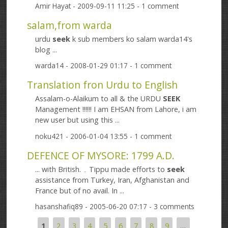
Amir Hayat
- 2009-09-11 11:25 - 1 comment
salam,from warda
urdu
seek
k sub members ko salam warda14's
blog ...
warda14
- 2008-01-29 01:17 - 1 comment
Translation fron Urdu to English
Assalam-o-Alaikum to all & the URDU
SEEK
Management !!!!!! I am EHSAN from Lahore, i am
new user but using this ...
noku421
- 2006-01-04 13:55 - 1 comment
DEFENCE OF MYSORE: 1799 A.D.
... with British. ۔ Tippu made efforts to
seek
assistance from Turkey, Iran, Afghanistan and
France but of no avail. In ...
hasanshafiq89
- 2005-06-20 07:17 - 3 comments
1
2
3
4
5
6
7
8
9
…