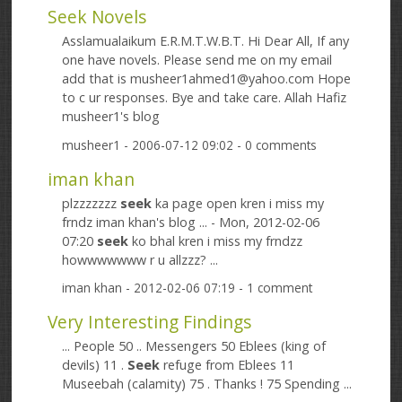
Seek Novels
Asslamualaikum E.R.M.T.W.B.T. Hi Dear All, If any
one have novels. Please send me on my email
add that is musheer1ahmed1@yahoo.com Hope
to c ur responses. Bye and take care. Allah Hafiz
musheer1's blog
musheer1
- 2006-07-12 09:02 - 0 comments
iman khan
plzzzzzzz
seek
ka page open kren i miss my
frndz iman khan's blog ... - Mon, 2012-02-06
07:20
seek
ko bhal kren i miss my frndzz
howwwwwww r u allzzz? ...
iman khan
- 2012-02-06 07:19 - 1 comment
Very Interesting Findings
... People 50 .. Messengers 50 Eblees (king of
devils) 11 .
Seek
refuge from Eblees 11
Museebah (calamity) 75 . Thanks ! 75 Spending ...