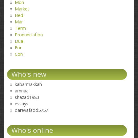
Mon
Market
Bed
Mar
Term
Pronunciation
Dua
For
Con
Who's new
kabarmakkah
amnaa
shazad1983
essays
darevafadd5757
Who's online