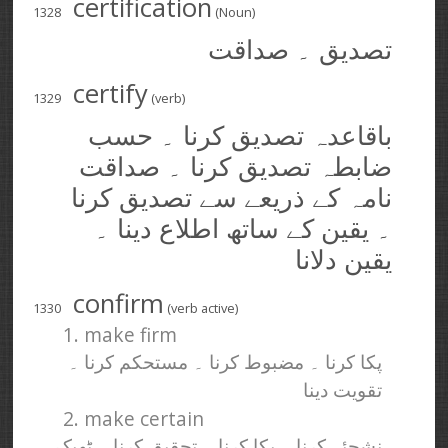
certification
1328
(Noun)
تصدیق ۔ صداقت
certify
1329
(verb)
باقاعدہ تصدیق کرنا ۔ حسب
ضابطہ تصدیق کرنا ۔ صداقت
نامہ کے ذریعے سے تصدیق کرنا
۔ یقین کے ساتھ اطلاع دینا ۔
یقین دلانا
confirm
1330
(verb active)
1. make firm
پکا کرنا ۔ مضبوط کرنا ۔ مستحکم کرنا ۔
تقویت دینا
2. make certain
نشچئے کرنا ۔ پکا کرنا ۔ تحقیق کرنا ۔ ٹھیک