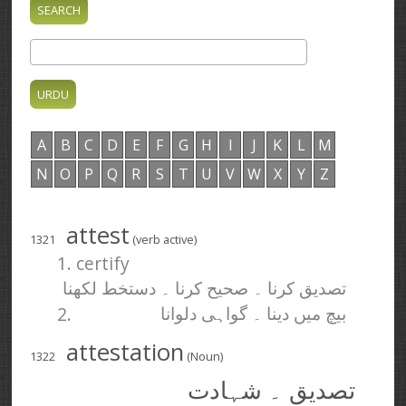
A
B
C
D
E
F
G
H
I
J
K
L
M
N
O
P
Q
R
S
T
U
V
W
X
Y
Z
attest
1321
(verb active)
1. certify
تصدیق کرنا ۔ صحیح کرنا ۔ دستخط لکھنا
2.
بیچ میں دینا ۔ گواہی دلوانا
attestation
1322
(Noun)
تصدیق ۔ شہادت