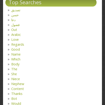
Top Searches
تصدیق
حسن
دعا
فضول
Out
Arabic
Love
Regards
Good
Name
Which
Body
The
She
Niece
Nephew
Content
Thanks
Bot
Would