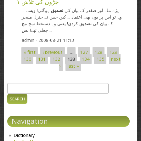
جڑوں کی تلاش ۱
... پڑے ملے اور صفدر کے بیان کی
تصدیق
ہوگئی! ویسے
وہ تو اس پر یوں بھی اعتماد ... کیں جس نے جنرل منیجر
کے بیان کی
تصدیق
کردی! یعنی وہ دستخط سچ مچ
جعلی تھے! بس ...
admin
- 2008-08-21 11:13
« first
‹ previous
…
127
128
129
Pages
130
131
132
133
134
135
next
›
last »
Search
Search form
Navigation
Dictionary