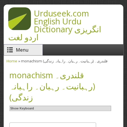
Skip to main content
Urduseek.com
English Urdu
Dictionary انگریزی
اردو لغت
Menu
Home
» monachism قلندری۔ (رہبانیت۔ رہبان۔ راہبانہ زندگی)
You are here
monachism قلندری۔
(رہبانیت۔ رہبان۔ راہبانہ
زندگی)
Show Keyboard