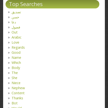
Top Searches
تصدیق
حسن
دعا
فضول
Out
Arabic
Love
Regards
Good
Name
Which
Body
The
She
Niece
Nephew
Content
Thanks
Bot