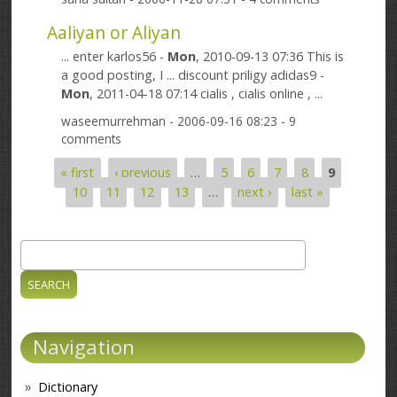
Aaliyan or Aliyan
... enter karlos56 -
Mon
, 2010-09-13 07:36 This is
a good posting, I ... discount priligy adidas9 -
Mon
, 2011-04-18 07:14 cialis , cialis online , ...
waseemurrehman
- 2006-09-16 08:23 - 9
comments
« first
‹ previous
…
5
6
7
8
9
Pages
10
11
12
13
…
next ›
last »
Search
Search form
Navigation
Dictionary