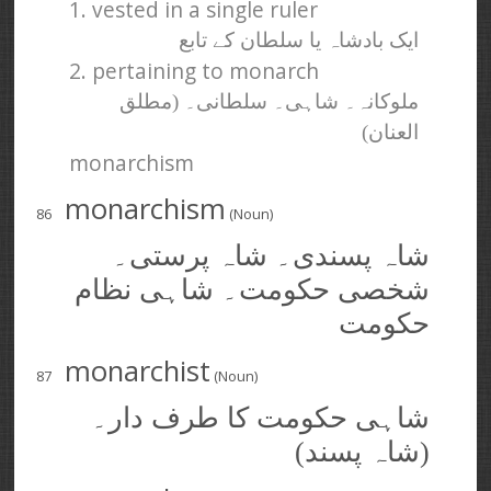
1. vested in a single ruler
ایک بادشاہ یا سلطان کے تابع
2. pertaining to monarch
ملوکانہ۔ شاہی۔ سلطانی۔ (مطلق
العنان)
monarchism
monarchism
86
(Noun)
شاہ پسندی۔ شاہ پرستی۔
شخصی حکومت۔ شاہی نظام
حکومت
monarchist
87
(Noun)
شاہی حکومت کا طرف دار۔
(شاہ پسند)