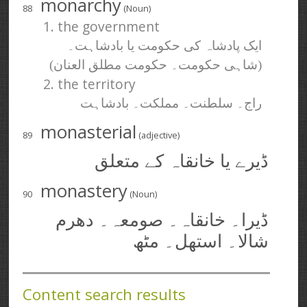
monarchy
88
(Noun)
1. the government
ایک پادشاہ کی حکومت یا بادشاہت۔
(شاہی حکومت۔ حکومت مطلق العنان)
2. the territory
راج۔ سلطنت۔ مملکت۔ بادشاہت
monasterial
89
(adjective)
ڈیرے یا خانقاہ کے متعلق
monastery
90
(Noun)
ڈیرا۔ خانقاہ۔ صومعہ۔ دھرم
شالا۔ استھل۔ مٹھ
Content search results