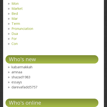
Mon
Market
Bed
Mar
Term
Pronunciation
Dua
For
Con
Who's new
kabarmakkah
amnaa
shazad1983
essays
darevafadd5757
Who's online