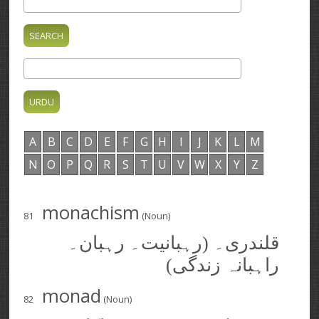
A
B
C
D
E
F
G
H
I
J
K
L
M
N
O
P
Q
R
S
T
U
V
W
X
Y
Z
monachism
81
(Noun)
قلندری۔ (رہبانیت۔ رہبان۔
راہبانہ زندگی)
monad
82
(Noun)