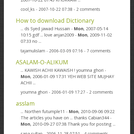
cool_ks
- 2007-10-22 07:38 - 2 comments
How to download Dictionary
... ds Syed jawad Hussain -
Mon
, 2007-05-14
10:15 gdf ... love anjan2009 -
Mon
, 2009-11-02
07:33 no ...
tajamulislam
- 2006-03-09 07:16 - 7 comments
ASALAM-O-ALIKUM
... KAWISH ACHII KAWAISH ! youmna ghori -
Mon
, 2006-01-09 17:31 YEH WEB SITE MUJHAY
ACHII ...
youmna ghori
- 2006-01-09 17:27 - 2 comments
asslam
... Northen futumple11 -
Mon
, 2010-09-06 09:22
The articles you have on ... thanks Cabian344 -
Mon
, 2010-09-27 07:38 Thank you for posting ...
sana sultan
- 2006-11-28 07:51 - 4 comments