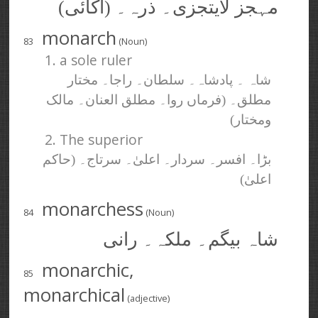
مہجز لایتجزی۔ ذرہ۔ (اکائی)
monarch
83
(Noun)
1. a sole ruler
شاہ ۔ پادشاہ۔ سلطان۔ راجا۔ مختار
مطلق۔ (فرماں روا۔ مطلق العنان۔ مالک
ومختار)
2. The superior
بڑا۔ افسر۔ سردار۔ اعلیٰ۔ سرتاج۔ (حاکم
اعلیٰ)
monarchess
84
(Noun)
شاہ بیگم۔ ملکہ۔ رانی
monarchic,
85
monarchical
(adjective)