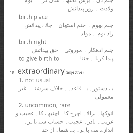
جنم دن ۔ برس گانٹھ ۔ سال گرہ ۔ یوم
ولادت ۔ روز پیدائش
birth place
جنم بھوم ۔ جنم استھان ۔ جائے پیدائش ۔
زاد بوم ۔ مولد
birth right
جنم ادھکار ۔ موروثی ۔ حق پیدائش
to give birth to
پیدا کرنا ۔ جننا
extraordinary
19
(adjective)
1. not usual
بے دستور۔ بے قاعدہ۔ خلاف سرشتہ۔ غیر
معمولی
2. uncommon, rare
انوکھا۔ نرالا۔ اچرج کا۔ اچنبھے کا۔ عجیب و
غریب۔ نادر۔ عجیب۔ حساب سے باہر۔
اندازے سے باہر۔ بے شما۔ از حد