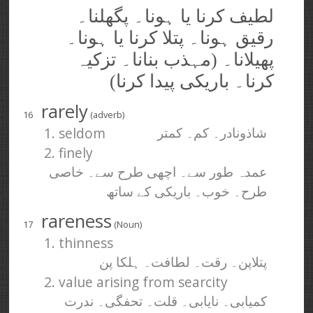
لطیف کرنا یا ہونا۔ پگھلنا۔
رقیق ہونا۔ پتلا کرنا یا ہونا۔
پھیلانا۔ (مہذب بنانا۔ تزکیہ
کرنا۔ باریکی پیدا کرنا)
rarely
16
(adverb)
1. seldom
شاذونادر۔ کم۔ کمتر
2. finely
عمدہ طور سے۔ اچھی طرح سے۔ خاصی
طرح۔ خوب۔ باریکی کے ساتھ
rareness
17
(Noun)
1. thinness
پتلاپن۔ رقت۔ لطافت۔ ہلکا پن
2. value arising from searcity
کمیابی۔ نایابی۔ قلت۔ تحفگی۔ ندرت