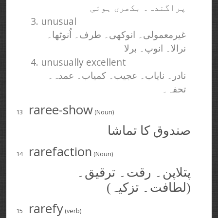
پراگندہ۔ بکھری ہوئی
3. unusual
غیرمعمولی۔ انوکھی۔ طرف۔ اُنوٹھا۔
نرالا۔ انوپ۔ برلا
4. unusually excellent
نادر۔ نایاب۔ عجیب۔ کمیاب۔ عمدہ۔
تحفہ۔
raree-show
13
(Noun)
صندوق کا تماشا
rarefaction
14
(Noun)
پتلاپن۔ رقت۔ ترقیق۔
(لطافت۔ تزکیہ)
rarefy
15
(verb)