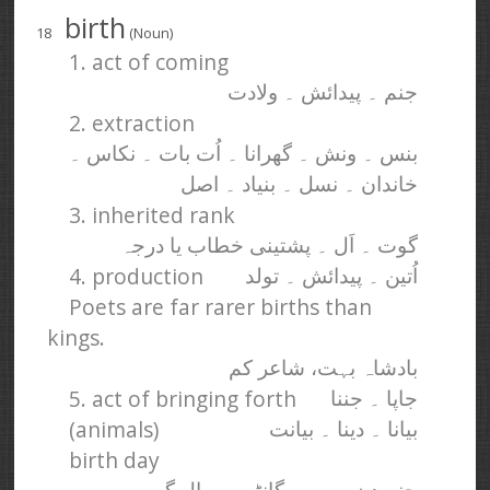
birth
18
(Noun)
1. act of coming
جنم ۔ پیدائش ۔ ولادت
2. extraction
بنس ۔ ونش ۔ گھرانا ۔ اُت بات ۔ نکاس ۔
خاندان ۔ نسل ۔ بنیاد ۔ اصل
3. inherited rank
گوت ۔ اَل ۔ پشتینی خطاب یا درجہ
4. production
اُتین ۔ پیدائش ۔ تولد
Poets are far rarer births than
kings.
بادشاہ بہت، شاعر کم
5. act of bringing forth
جاپا ۔ جننا
(animals)
بیانا ۔ دینا ۔ بیانت
birth day