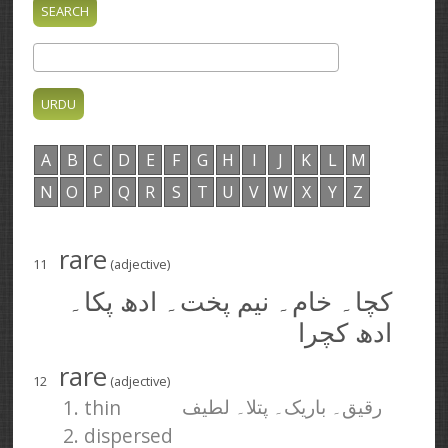
A
B
C
D
E
F
G
H
I
J
K
L
M
N
O
P
Q
R
S
T
U
V
W
X
Y
Z
rare
11
(adjective)
کچا۔ خام۔ نیم پخت۔ ادھ پکا۔
ادھ کچرا
rare
12
(adjective)
1. thin
رقیق۔ باریک۔ پتلا۔ لطیف
2. dispersed