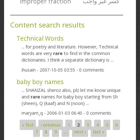
improper fraction
کسر غیر واجب
Content search results
Technical Words
... for poetry and literature. However, Technical
words are very
rare
to find in the common
dictionaries. I think a separate dictionary is ...
ihusain
- 2007-10-05 03:55 - 0 comments
baby boy names
... SHANZAL sheroz also, plz let me know unique
and
rare
names for baby boy starting from Sh
(sheen), Q (kaaf) and N (noon) ...
maryam_q
- 2006-01-03 06:40 - 0 comments
« first
‹ previous
1
2
3
4
5
6
Pages
7
8
9
…
next ›
last »