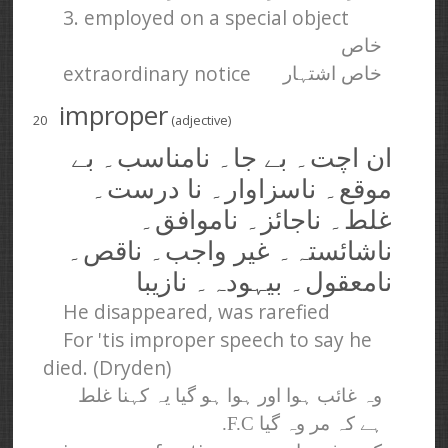
3. employed on a special object
خاص
extraordinary notice
خاص اشتہار
improper
20
(adjective)
ان اچت۔ بے جا۔ نامناسب۔ بے
موقع۔ ناسزاوار۔ نا درست۔
غلط۔ ناجائز۔ ناموافق۔
ناشائستہ۔ غیر واجب۔ ناقص۔
نامعقول۔ بیہودہ۔ نازیبا
He disappeared, was rarefied
For 'tis improper speech to say he
died. (Dryden)
وہ غائب ہوا اور ہوا ہو گیا یہ کہنا غلط
ہے کہ مر وہ گیا F.C.