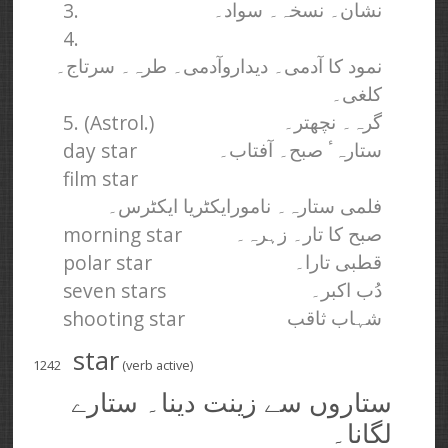
3.
نشان۔ نسخہ۔ سواد۔
4.
نمود کا آدمی۔ دیداروآدمی۔ طرہ۔ سرتاج۔
کلغی۔
5. (Astrol.)
گرہ۔ نچھتر۔
day star
ستارہٴ صبح۔ آفتاب۔
film star
فلمی ستارہ۔ نامورایکٹریا ایکٹرس۔
morning star
صبح کا تار۔ زہرہ۔
polar star
قطبی تارا۔
seven stars
دُب اکبر۔
shooting star
شہاب ثاقب
star
1242
(verb active)
ستاروں سے زینت دینا۔ ستارے
لگانا۔