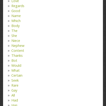
Love
Regards
Good
Name
Which
Body
The
She
Niece
Nephew
Content
Thanks
Bot
Would
What
Certain
Seek
Rare
Gay
All
Had
Has