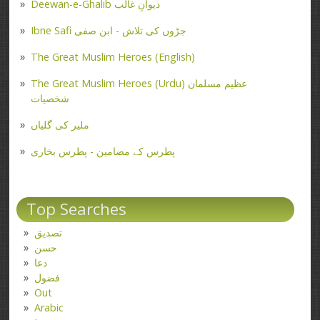
Deewan-e-Ghalib دیوانِ غالب
Ibne Safi جڑوں کی تلاش - ابن صفی
The Great Muslim Heroes (English)
The Great Muslim Heroes (Urdu) عظیم مسلمان
شخصیات
ملیر کی گلیاں
پطرس کے مضامین - پطرس بخاری
Top Searches
تصدیق
حسن
دعا
فضول
Out
Arabic