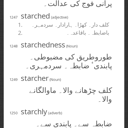
پرانی فوج کی عدالت۔
starched
1247
(adjective)
1.
کلف دار۔ کھڑا۔ ہارادار۔ سردمہر۔
2.
باضابطہ۔ باقاعدہ۔
starchedness
1248
(Noun)
طوروطریق کی مضبوطی۔
پابندیٴ ضابطہ۔ سردمہری۔
starcher
1249
(Noun)
کلف چڑھانے والا۔ ماوالگانے
والا۔
starchly
1250
(adverb)
ضابطہ سے۔ پابندی سے۔