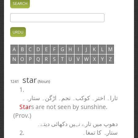
A
B
C
D
E
F
G
H
I
J
K
L
M
N
O
P
Q
R
S
T
U
V
W
X
Y
Z
star
1241
(Noun)
1.
تارا۔ اختر۔ کوکب۔ نجم۔ اڑگن۔ ستارہ۔
Star
s are not seen by sunshine.
(Prov.)
دھوپ میں تارے نہیں دکھائی دیتے۔
2.
ستارہ کا تمغا۔