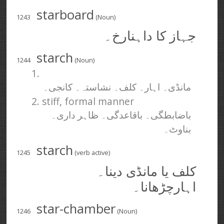
starboard
1243
(Noun)
جہاز کا داہنارخ۔
starch
1244
(Noun)
1.
مانڈی۔ اہار۔ کلف۔ نشاستہ۔ کانجی۔
2. stiff, formal manner
باضابطگی۔ باقاعدگی۔ ظاہر داری۔
بناوٹ۔
starch
1245
(verb active)
کلف یا مانڈی دینا۔
اہارچڑھانا۔
star-chamber
1246
(Noun)