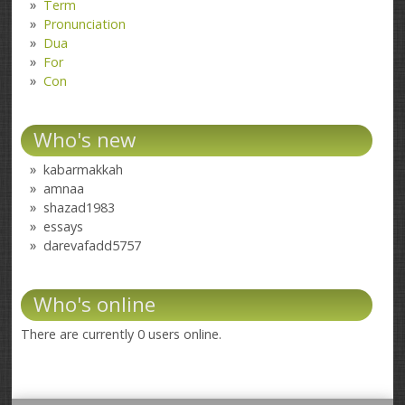
Term
Pronunciation
Dua
For
Con
Who's new
kabarmakkah
amnaa
shazad1983
essays
darevafadd5757
Who's online
There are currently 0 users online.