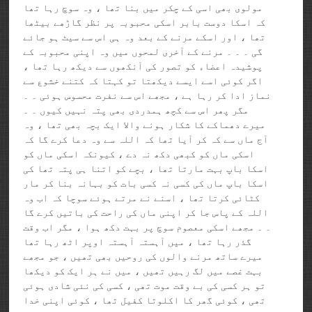
مولوی بھی اسی کے چکر میں بنا تھا ، وہ سوچ رہا تھا
کہ اسکا دوست بابر اسکی محبوبہ پر نظر گاڑھے بیٹھا
تھا ، اور اسکے مرنے کے بعد وہ ہی اس سے سیٹ ہو جائے
گی ۔ ۔ ۔ مرنے کے آخری لمحوں میں وہ اپنی محبوبہ کے
پوشیدہ اعضاء کو تصور کی آنکھوں سے دیکھ رہا تھا ،
اگر کوئی اسے ایسے دیکھتا تو کہتا کہ کتنے خشوع سے
نماز ادا کر رہا ہے ، مجھے اس سے نفرت محسوس ہوئی ۔ ۔
مگر پھر اس سے کچھ ہمدردی بھی پتہ نہیں کیوں ۔ ۔
میرے دھماکے کا شکار ہونے والا ایک بچہ بھی تھا ، وہ
آج ماں سے کہ کر آیا تھا کہ اللہ سے وہ دعا کرے گا کہ
اسکی ماں کو کبھی دکھ نہ دے ، کیونکہ اسکی ماں کو
اسکا باپ بہت مارتا تھا ، بچے کو اتنا ہی پتہ تھا کی
اسکا باپ ماں کی کسی نہ کسی بات کو بہانہ بنا کر مار
کٹائی کرتا تھا ، اسنے نے مرتے ہوئے سوچا کہ اب وہ
اللہ کے پاس جا کر اپنی ماں کی راحت کی باتیں کرے گا
۔ ۔ مجھے اسکی معصوم سوچ پر بہت دکھ ہوا ، مگر اب وقت
گذر رہا تھا ، میں آہستہ آہستہ اوپر اٹھ رہا تھا
میرے ساتھ مرنے والوں کی روحیں بھی تھیں ، جو مجھے
بہت غصے میں لگ رہیں تھیں ، میں نے ہر ایک کو دیکھا
تو ہر کسی کی بے وقت موت تھی ، کسی کی نئی شادی ہوئی
تھی ، کوئی گھر کا اکلوتا کفیل تھا ، کوئی اپنی خدا