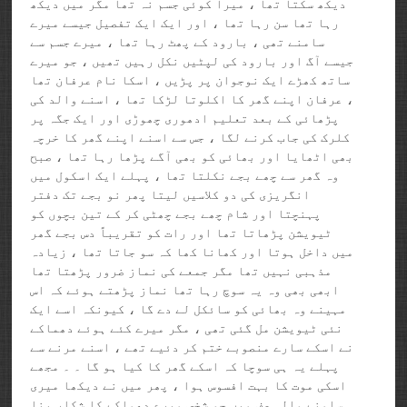
دیکھ سکتا تھا ، میرا کوئی جسم نہ تھا مگر میں دیکھ
رہا تھا سن رہا تھا ، اور ایک ایک تفصیل جیسے میرے
سامنے تھی ، بارود کے پھٹ رہا تھا ، میرے جسم سے
جیسے آگ اور بارود کی لپٹیں نکل رہیں تھیں ، جو میرے
ساتھ کھڑے ایک نوجوان پر پڑیں ، اسکا نام عرفان تھا
، عرفان اپنے گھر کا اکلوتا لڑکا تھا ، اسنے والد کی
پڑھائی کے بعد تعلیم ادھوری چھوڑی اور ایک جگہ پر
کلرک کی جاب کرنے لگا ، جس سے اسنے اپنے گھر کا خرچہ
بھی اٹھایا اور بھائی کو بھی آگے پڑھا رہا تھا ، صبح
وہ گھر سے چھے بجے نکلتا تھا ، پہلے ایک اسکول میں
انگریزی کی دو کلاسیں لیتا پھر نو بجے تک دفتر
پہنچتا اور شام چھے بجے چھٹی کر کے تین بچوں کو
ٹیویشن پڑھاتا تھا اور رات کو تقریباً دس بجے گھر
میں داخل ہوتا اور کھانا کھا کہ سو جاتا تھا ، زیادہ
مذہبی نہیں تھا مگر جمعے کی نماز ضرور پڑھتا تھا
ابھی بھی وہ یہ سوچ رہا تھا نماز پڑھتے ہوئے کہ اس
مہینے وہ بھائی کو سائکل لے دے گا ، کیونکہ اسے ایک
نئی ٹیویشن مل گئی تھی ، مگر میرے کئے ہوئے دھماکے
نے اسکے سارے منصوبے ختم کر دئیے تھے ، اسنے مرنے سے
پہلے یہ ہی سوچا کہ اسکے گھر کا کیا ہو گا ۔ ۔ مجھے
اسکی موت کا بہت افسوس ہوا ، پھر میں نے دیکھا میری
سامنے والی صف میں جو شخص میرے دھماکے کا شکار بنا