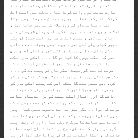
تھا وہ شریف تھا ، نام تو اسکا شریف تھا مگر کام
سارے بدمعاشوں والے کرتا تھا ، محلے میں اسنے ایک
گینگ بنا رکھا تھا ، اور ہر دوکان سے بھتہ بھی لیتا
تھا ، تھانے دار کو روز سلام کرنے بھی جاتا تھا ،
اسکے دو بچے تھے ، جنہیں انکی دادی یعنی شریف کی ماں
پال رہی تھی ، بیوی ایک عرصہ ہوا اسے چھوڑ کر پتہ
نہیں کہاں چلی گئی تھی ، بچے ابھی چھوٹے تھے ، دادی
بڑی مشکل سے انہیں سنبھالتی تھی ، اسکی آخری سوچ
تھی کہ اسکے بچوں کا کیا ہو گا ۔ ۔ ۔ اسکی ماں اسکے
بنا کیسے جئے گی ، مگر پھر اسے خیال آیا کہ اسکے
مرنے کے بعد گورمینٹ اسکی ماں کو پیسے دے گی ۔ ۔ ۔
مگر جب اسکی روح نکلی اور اسے پتہ چلا کہ اسکی ماں کو
کچھ بھی نہیں ملے گا بلکہ اسی کے چیلے اسکی ماں کو
ایدھی سنٹر چھوڑ آئیں گے اور اسکی بیٹی کو شیدا لے
جائے گا اور اقبال اسکے بیٹے کو بڑا بدمعاش بنائے
گا ۔ ۔ ۔ تو اسے بہت دکھ ہوا ، دکھ تو مجھے بھی اسکے
مرنے کا ہوا ۔ ۔ مگر میں نے اسے محسوس نہیں کیا ، پھر
میں نے اپنے پیچھے دیکھا ، وہاں ایک مولوی تھا ، وہ
ایک مذہبی جماعت کا سرگرم رکن تھا ، اور اس وقت اپنے
گرو کی بیٹی کے متعلق سوچ رہا تھا کہ آج اس سے ملنے
جائے گا ، اسکا اسکے ساتھ کافی پرانا چکر تھا اور وہ