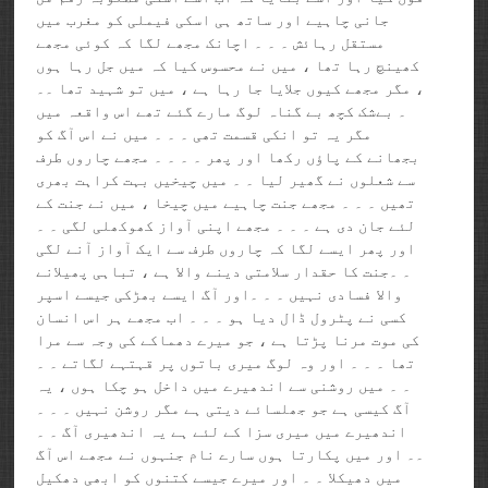
جانی چاہیے اور ساتھ ہی اسکی فیملی کو مغرب میں
مستقل رہائش ۔ ۔ ۔ اچانک مجھے لگا کہ کوئی مجھے
کھینچ رہا تھا ، میں نے محسوس کیا کہ میں جل رہا ہوں
، مگر مجھے کیوں جلایا جا رہا ہے ، میں تو شہید تھا ۔۔
۔ بےشک کچھ بے گناہ لوگ مارے گئے تھے اس واقعہ میں
مگر یہ تو انکی قسمت تھی ۔ ۔ ۔ میں نے اس آگ کو
بجھانے کے پاؤں رکھا اور پھر ۔ ۔ ۔ ۔ مجھے چاروں طرف
سے شعلوں نے گھیر لیا ۔ ۔ میں چیخیں بہت کراہت بھری
تھیں ۔ ۔ ۔ مجھے جنت چاہیے میں چیخا ، میں نے جنت کے
لئے جان دی ہے ۔ ۔ ۔ مجھے اپنی آواز کھوکھلی لگی ۔ ۔
اور پھر ایسے لگا کہ چاروں طرف سے ایک آواز آنے لگی
۔ ۔جنت کا حقدار سلامتی دینے والا ہے ، تباہی پھیلانے
والا فسادی نہیں ۔ ۔ ۔اور آگ ایسے بھڑکی جیسے اسپر
کسی نے پٹرول ڈال دیا ہو ۔ ۔ ۔ اب مجھے ہر اس انسان
کی موت مرنا پڑتا ہے ، جو میرے دھماکے کی وجہ سے مرا
تھا ۔ ۔ ۔ اور وہ لوگ میری باتوں پر قہتہے لگاتے ۔ ۔
۔ ۔ میں روشنی سے اندھیرے میں داخل ہو چکا ہوں ، یہ
آگ کیسی ہے جو جھلسائے دیتی ہے مگر روشن نہیں ۔ ۔ ۔
اندھیرے میں میری سزا کے لئے ہے یہ اندھیری آگ ۔ ۔
۔۔ اور میں پکارتا ہوں سارے نام جنہوں نے مجھے اس آگ
میں دھیکلا ۔ ۔ اور میرے جیسے کتنوں کو ابھی دھکیل