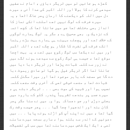
کھڑے ہو جائیں تو میں ٹریگر دباؤں ، امام نے صفیں
سیدھی کرنے کا بولا اور اللہ اکبر کی صدا آئی ، میرے
دل میں اللہ کو دیکھنے کا ارمان پھر جاگ اٹھا ، یہ
میرے فرقے کے لوگ نہیں تھے اسلئے انکی نماز کا
انداز بھی مختلف تھا جو میں جانتا تھا کہ کچھ ائمہ
کے نزدیک وہ بھی صحیح ہے ، مگر یہ لوگ ہمارے لوگوں
کے خلاف تھے اور پچھلے مہینے ہی ہمارے بہت بڑے رہنما
انکے فرقے کی نفرت کا شکار ہو چکے تھے ، اللہ اکبر
اور میں نے دیکھا سب لوگ رکوع میں تھے ، یہ بہت اچھا
موقع تھا ، جیسے ہی لوگ رکوع سے سیدھے ہونے لگے میں
نے زور سے کلمہ شہادت پڑھا اور ٹریگر دبا دیا میں
جانتا تھا اگر ٹریگر فیل ہو گیا تو صادق ریموٹ دبا
دے گا جو مسجد کے باہر موجود تھا اور میرا سگنل کلمہ
شہادت تھا ، مجھے خوشی تھی کہ آخری وقت مجھے کلمہ
نصیب ہوا اور شہید کی موت بھی ۔ ۔ ۔ ٹریگر دبتے ہی ،
میرے جسم پر بندھے تقریباً پندرہ کلو کے بارود میں
بجلی دوڑی اور جو دھماکہ ہوا وہ میں نے سنا مگر پھر
کان بند اور اندھیرا چھا گیا ۔ ۔۔ پھر جیسے وقت رک
گیا تھا ، میں نے اپنے آپ کو اڑتے ہوئے پایا ۔ ۔۔ میں
دھوئیں کے اندر سے بلند ہوا ، ساری مسجد میرے سامنے
تھی ، ایک ایک شخص میرے سامنے تھا میں سب کی تفصیلات