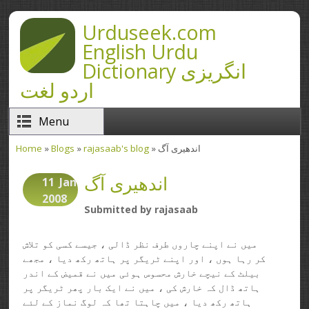
Skip to main content
Urduseek.com
English Urdu
Dictionary انگریزی
اردو لغت
Menu
» اندھیری آگ
rajasaab's blog
»
Blogs
»
Home
You are here
اندھیری آگ
11
Jan
2008
Submitted by
rajasaab
میں نے اپنے چاروں طرف نظر ڈالی ، جیسے کسی کو تلاش
کر رہا ہوں ، اور اپنے ٹریگر پر ہاتھ رکھ دیا ، مجھے
بیلٹ کے نیچے خارش محسوس ہوئی میں نے قمیض کے اندر
ہاتھ ڈال کہ خارش کی ، میں نے ایک بار پھر ٹریگر پر
ہاتھ رکھ دیا ، میں چاہتا تھا کہ لوگ نماز کے لئے