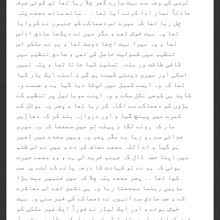
ترسی کی وجہ سے بہت سارے گھر چلا رہا تھا تو کوئی صرف
عادتاً نماز ادا کرنے آیا تھا ۔ ۔ ساتھ ساتھ مجھے پتہ
چل رہا تھا کہ میرے اس دھماکے کو جنہوں نے کروایا
تھا وہ بہت خوش تھے ، مگر میں نے دیکھا صادق اداس
تھا ، وہ میرا بہت اچھا دوست تھا ، ہم نے ملکر اس
تنظیم میں شمولیت حاصل کی تھی ، صادق تنظیم میں
کافی طاقت ور بندہ تسلیم کیا جاتا تھا ، پتہ نہیں
اسکی اور میری دوستی کیسے ہو گی ، اسنے ایک بار کہا
تھا کہ وہ ایسے کمبل میں لپٹا دیا گیا ہے ، جسسے وہ
شاید ہی کبھی نکل سکے ، وہ اپنے موبائیل پر تنظیم کے
بڑوں کو دھماکے سے اگاہ کر رہا تھا ، پھر وہ ہوٹل کے
کمرے میں پہنچ گیا ، اور دروازہ بند کر کہ دھاڑیں
مار کہ رونے لگا ، پہلے تو میں سمجھا کہ وہ میری
جدائی سے رو رہا ہے مگر پھر وہ وہیں سجدے میں ڈھیر
ہو گیا ، اے اللہ مجھے معاف کر دے ، میں نے اس ظلم
میں اپنا حصہ ڈال کہ جہنم خرید لی ہے ، ،، مجھے حیرت
ہوئی کہ ہم نے تو شہادت کا درجہ پانے کے لئے یہ سب
کیا تھا ۔۔ پھر مجھے پتہ چلا کہ میں جنہیں بہت بڑا
مذہبی رہنما سمجھتا رہا وہ ہی دشمن تھے اس معاشرے
کے ، جب صادق سے انہوں نے دھماکے کی خبر سنی وہ بہت
خوش ہوئے ، اور ایک لیڈر نے فوراً ایک غیر ملکی کو
فون کیا اور اسے بتایا کہ اب اسے اسکی مطلوبہ رقم مل