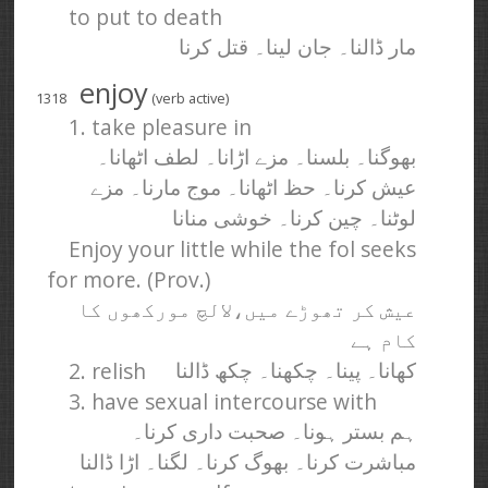
to put to death
مار ڈالنا۔ جان لینا۔ قتل کرنا
enjoy
1318
(verb active)
1. take pleasure in
بھوگنا۔ بلسنا۔ مزے اڑانا۔ لطف اٹھانا۔
عیش کرنا۔ حظ اٹھانا۔ موج مارنا۔ مزے
لوٹنا۔ چین کرنا۔ خوشی منانا
Enjoy your little while the fol seeks
for more. (Prov.)
عیش کر تھوڑے میں،‌لالچ مورکھوں کا
کام ہے
2. relish
کھانا۔ پینا۔ چکھنا۔ چکھ ڈالنا
3. have sexual intercourse with
ہم بستر ہونا۔ صحبت داری کرنا۔
مباشرت کرنا۔ بھوگ کرنا۔ لگنا۔ اڑا ڈالنا