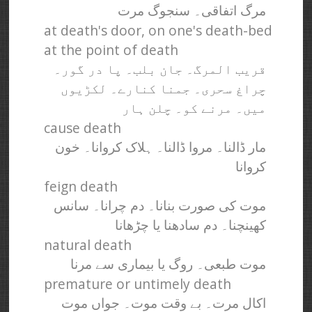
مرگ اتفاقی۔ سنجوگ مرت
at death's door, on one's death-bed
at the point of death
قریب المرگ۔ جان بلب۔ پا در گور۔
چراغ سحری۔ جمنا کنارے۔ لکڑیوں
میں۔ مرنے کو۔ چلن ہار
cause death
مار ڈالنا۔ مروا ڈالنا۔ ہلاک کروانا۔ خون
کروانا
feign death
موت کی صورت بنانا۔ دم چرانا۔ سانس
کھینچنا۔ دم سادھنا یا چڑھانا
natural death
موت طبعی۔ روگ یا بیماری سے مرنا
premature or untimely death
اکال مرت۔ بے وقت موت۔ جواں موت