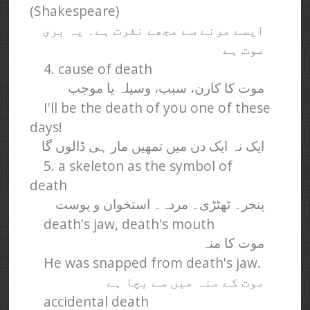
(Shakespeare)
ایسے مرنے سے مجھے نفرت ہے۔ یہ بری
موت ہے
4. cause of death
موت کا کارن، سبب، وسیلہ یا موجب
I'll be the death of you one of these
days!
ایک نہ ایک دن میں تمھیں مار ہی ڈالوں گا
5. a skeleton as the symbol of
death
پنجر۔ ٹھٹڑی۔ مردہ۔ استخوان و پوست
death's jaw, death's mouth
موت کا منہ
He was snapped from death's jaw.
موت کے منہ میں سے بچا ہے
accidental death