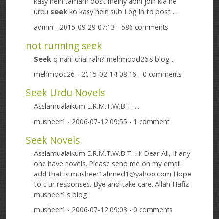
kasy hein tamam dost meiny abhi join kia he
urdu
seek
ko kasy hein sub Log in to post ...
admin
- 2015-09-29 07:13 - 586 comments
not running seek
Seek
q nahi chal rahi? mehmood26's blog ...
mehmood26
- 2015-02-14 08:16 - 0 comments
Seek Urdu Novels
Asslamualaikum E.R.M.T.W.B.T. ...
musheer1
- 2006-07-12 09:55 - 1 comment
Seek Novels
Asslamualaikum E.R.M.T.W.B.T. Hi Dear All, If any
one have novels. Please send me on my email
add that is musheer1ahmed1@yahoo.com Hope
to c ur responses. Bye and take care. Allah Hafiz
musheer1's blog
musheer1
- 2006-07-12 09:03 - 0 comments