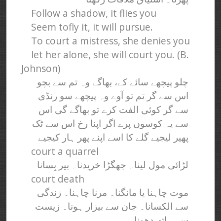
Follow a shadow, it flies you
Seem tofly it, it will pursue.
To court a mistress, she denies you
let her alone, she will court you. (B.
Johnson)
چلو پیچھے سائے کے، بھاگے وہ تم سے بچو
اس سے گر تم تو آوے وہ پیچھے سو رنڈی
سے گر کوئی الفت کرے تو بھاگے گی اس
سے یہ کوسوں پرے اگر اپنا رخ اس سے ٹک
پھیر لیجیے گلے کا اسے اپنے پھر ہار کیجیے
court a quarrel
لڑائی مول لینا۔ جھگڑا خریدنا۔ بیر بِسانا
court death
موت چاہنا یا مانگنا۔ مرنا چاہنا۔ زندگی
سے الکسانا۔ جان سے بیزار ہونا۔ زیست
سے ہاتھ دھونا