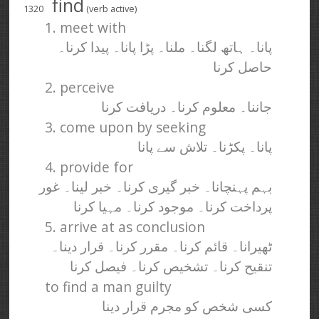
find
1320
(verb active)
1. meet with
پانا۔ ہاتھ لگنا۔ ملنا۔ پڑا پانا۔ پیدا کرنا۔
حاصل کرنا
2. perceive
جاننا۔ معلوم کرنا۔ دریافت کرنا
3. come upon by seeking
پانا۔ پکڑنا۔ تلاش سے پانا
4. provide for
بہم پہنچانا۔ خبر گیری کرنا۔ خبر لینا۔ غور
پرداخت کرنا۔ موجود کرنا۔ مہیا کرنا
5. arrive at as conclusion
ٹھیرانا۔ قائم کرنا۔ مقرر کرنا۔ قرار دینا۔
تنقیح کرنا۔ تشخیص کرنا۔ فیصل کرنا
to find a man guilty
کسی شخص کو مجرم قرار دینا