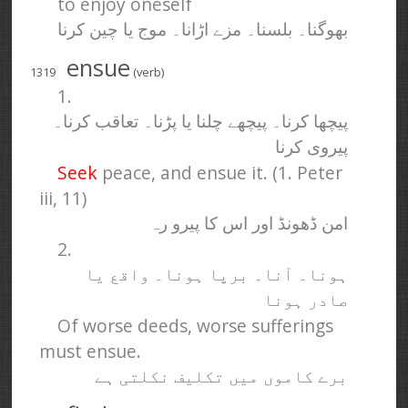
to enjoy oneself
بھوگنا۔ بلسنا۔ مزے اڑانا۔ موج یا چین کرنا
ensue
1319
(verb)
1.
پیچھا کرنا۔ پیچھے چلنا یا پڑنا۔ تعاقب کرنا۔
پیروی کرنا
Seek
peace, and ensue it. (1. Peter
iii, 11)
امن ڈھونڈ اور اس کا پیرو رہ
2.
ہونا۔ آنا۔ برپا ہونا۔ واقع یا
صادر ہونا
Of worse deeds, worse sufferings
must ensue.
برے کاموں میں تکلیف نکلتی ہے