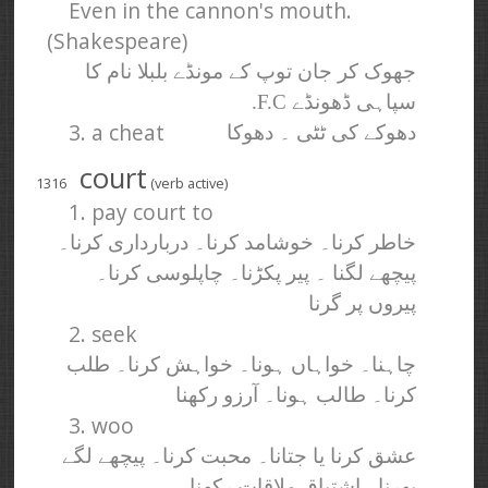
Even in the cannon's mouth.
(Shakespeare)
جھوک کر جان توپ کے مونڈے بلبلا نام کا
سپاہی ڈھونڈے F.C.
3. a cheat
دھوکے کی ٹٹی ۔ دھوکا
court
1316
(verb active)
1. pay court to
خاطر کرنا۔ خوشامد کرنا۔ دربارداری کرنا۔
پیچھے لگنا ۔ پیر پکڑنا۔ چاپلوسی کرنا۔
پیروں پر گرنا
2. seek
چاہنا۔ خواہاں ہونا۔ خواہش کرنا۔ طلب
کرنا۔ طالب ہونا۔ آرزو رکھنا
3. woo
عشق کرنا یا جتانا۔ محبت کرنا۔ پیچھے لگے
پھرنا۔ اشتیاق ملاقات رکھنا