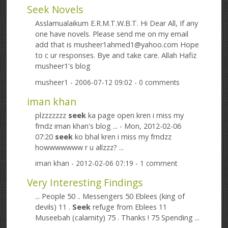
Seek Novels
Asslamualaikum E.R.M.T.W.B.T. Hi Dear All, If any
one have novels. Please send me on my email
add that is musheer1ahmed1@yahoo.com Hope
to c ur responses. Bye and take care. Allah Hafiz
musheer1's blog
musheer1
- 2006-07-12 09:02 - 0 comments
iman khan
plzzzzzzz
seek
ka page open kren i miss my
frndz iman khan's blog ... - Mon, 2012-02-06
07:20
seek
ko bhal kren i miss my frndzz
howwwwwww r u allzzz? ...
iman khan
- 2012-02-06 07:19 - 1 comment
Very Interesting Findings
... People 50 .. Messengers 50 Eblees (king of
devils) 11 .
Seek
refuge from Eblees 11
Museebah (calamity) 75 . Thanks ! 75 Spending ...