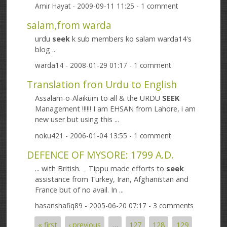
Amir Hayat
- 2009-09-11 11:25 - 1 comment
salam,from warda
urdu
seek
k sub members ko salam warda14's
blog ...
warda14
- 2008-01-29 01:17 - 1 comment
Translation fron Urdu to English
Assalam-o-Alaikum to all & the URDU
SEEK
Management !!!!!! I am EHSAN from Lahore, i am
new user but using this ...
noku421
- 2006-01-04 13:55 - 1 comment
DEFENCE OF MYSORE: 1799 A.D.
... with British. ۔ Tippu made efforts to
seek
assistance from Turkey, Iran, Afghanistan and
France but of no avail. In ...
hasanshafiq89
- 2005-06-20 07:17 - 3 comments
« first
‹ previous
…
127
128
129