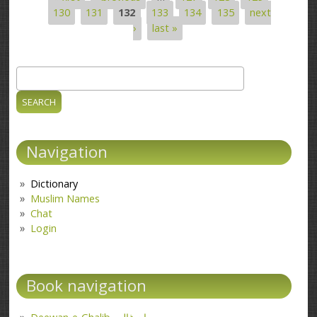
Pages
130
131
132
133
134
135
next
›
last »
Search
Search form
Navigation
Dictionary
Muslim Names
Chat
Login
Book navigation