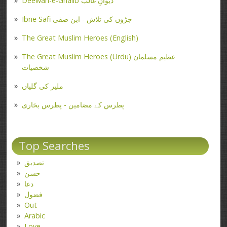
Deewan-e-Ghalib دیوانِ غالب
Ibne Safi جڑوں کی تلاش - ابن صفی
The Great Muslim Heroes (English)
The Great Muslim Heroes (Urdu) عظیم مسلمان
شخصیات
ملیر کی گلیاں
پطرس کے مضامین - پطرس بخاری
Top Searches
تصدیق
حسن
دعا
فضول
Out
Arabic
Love