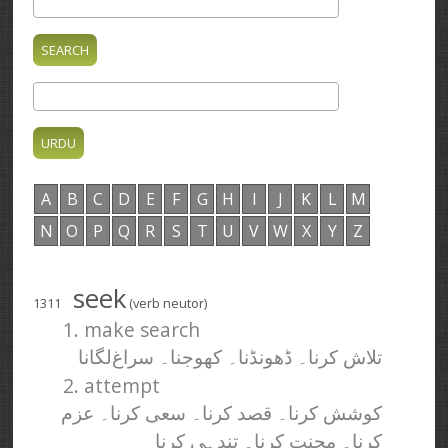
A
B
C
D
E
F
G
H
I
J
K
L
M
N
O
P
Q
R
S
T
U
V
W
X
Y
Z
seek
1311
(verb neutor)
1. make search
تلاش کرنا۔ ڈھونڈنا۔ کھوجنا۔ سراغ‌لگانا
2. attempt
کوشش کرنا۔ قصد کرنا۔ سعی کرنا۔ عزم
کرنا۔ محنت کرنا۔ تندہی کرنا