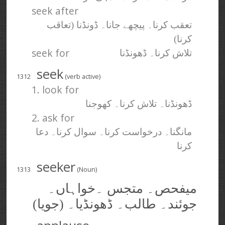
seek after
تعقب کرنا۔ پیچھے جانا۔ ڈونڈنا (تعاقب
کرنا)
seek for
تلاش کرنا۔ ڈھونڈنا
seek
1312
(verb active)
1. look for
ڈھونڈنا۔ تلاش کرنا۔ کھوجنا
2. ask for
مانگنا۔ درخواست کرنا۔ سوال کرنا۔ دعا
کرنا
seeker
1313
(Noun)
میفحص۔ متجس ۔خواہاں۔
جوئند۔ طالب۔ ڈھونڈیا۔ (جویا)