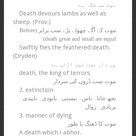
موت سب جگہ ہے
Death devours lambs as well as
sheep. (Prov.)
موت کے آگے چھوٹے بڑے سب برابر (Before
death great and small are equal)
Swiftly flies the feathered death.
(Dryden)
پر دار موت تیز اڑتی ہے
death, the king of terrors
موت سب ڈروں کی سردار
2. extinction
بجھ جانا۔ ناس۔ نیستی۔ نابودی۔ ناپیدی۔
بربادی۔ زوال
3. manner of dying
موت کا ڈھنگ یا طور
A death which I abhor.