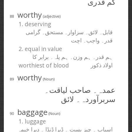
کم قدری
worthy
88
(adjective)
1. deserving
قابل۔ لائق۔ سزاوار۔ مستحق۔ گرامی
قدر۔ واجب۔ اچت
2. equal in value
ہم قدر۔ ہم وزن۔ ہم پلہ۔ برابر کا
worthiest of blood
اولاد ذکور
worthy
89
(Noun)
عمدہ۔ صاحب لیاقت۔
سربرآوردہ۔ لائق
baggage
90
(Noun)
1. luggage
اسباب ۔ چیز بست ۔ ڈیرا ڈنڈا ۔ دیرا خیمہ