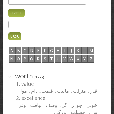
A
B
C
D
E
F
G
H
I
J
K
L
M
N
O
P
Q
R
S
T
U
V
W
X
Y
Z
worth
81
(Noun)
1. value
قدر۔ منزلت۔ مالیت۔ قیمت۔ دام۔ مول
2. excellence
خوبی۔ جوہر۔ گن۔ وصف۔ لیاقت۔ وقر۔
وزن۔ فضیلت۔ بزرگی