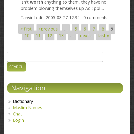
isn't
worth
anything to them, they have no
problem blowing themselves up Ad : ppl ...
Tanvir Lodi
- 2005-08-27 12:34 - 0 comments
« first
‹ previous
…
5
6
7
8
9
Pages
10
11
12
13
…
next ›
last »
Search
Search form
Navigation
Dictionary
Muslim Names
Chat
Login