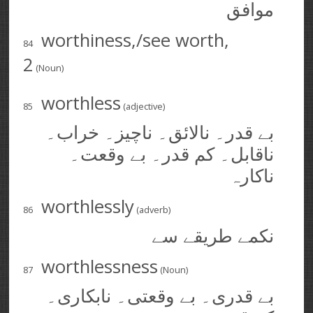
موافق
worthiness,/see worth,
84
2
(Noun)
worthless
85
(adjective)
بے قدر۔ نالائق۔ ناچیز۔ خراب۔
ناقابل۔ کم قدر۔ بے وقعت۔
ناکارہ
worthlessly
86
(adverb)
نکمے طریقے سے
worthlessness
87
(Noun)
بے قدری۔ بے وقعتی۔ نابکاری۔