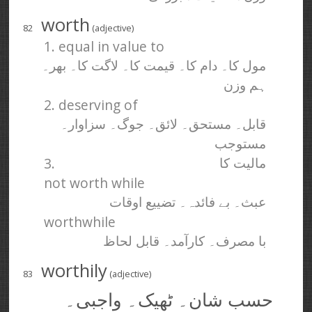
worth
82
(adjective)
1. equal in value to
مول کا۔ دام کا۔ قیمت کا۔ لاگت کا۔ بھر۔
ہم وزن
2. deserving of
قابل۔ مستحق۔ لائق۔ جوگ۔ سزاوار۔
مستوجب
3.
مالیت کا
not worth while
عبث۔ بے فائدہ۔ تضییع اوقات
worthwhile
با مصرف۔ کارآمد۔ قابل لحاظ
worthily
83
(adjective)
حسب شان۔ ٹھیک۔ واجبی۔