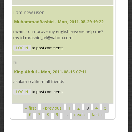
i am new user
MuhammadRashid
- Mon, 2011-08-29 19:22
i want to improve my english.anyone help me?
my id mrashid_arl@yahoo.com
LOG IN
to post comments
hi
King Abdul
- Mon, 2011-08-15 07:11
asalam o alikum all friends
LOG IN
to post comments
« first
‹ previous
1
2
3
4
5
Pages
6
7
8
9
…
next ›
last »