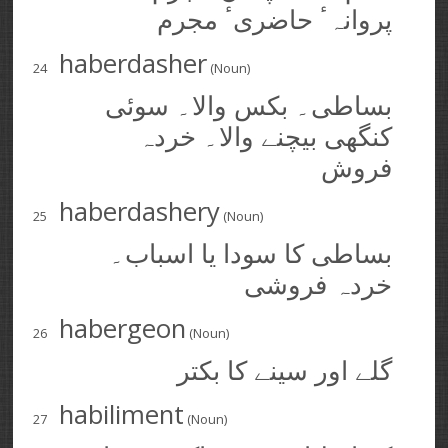
پروانہٴ حاضریٴ مجرم
haberdasher
24
(Noun)
بساطی۔ بکس والا۔ سوئی
کنگھی بیچنے والا۔ خردہ
فروش
haberdashery
25
(Noun)
بساطی کا سودا یا اسباب۔
خردہ فروشی
habergeon
26
(Noun)
گلے اور سینے کا بکتر
habiliment
27
(Noun)