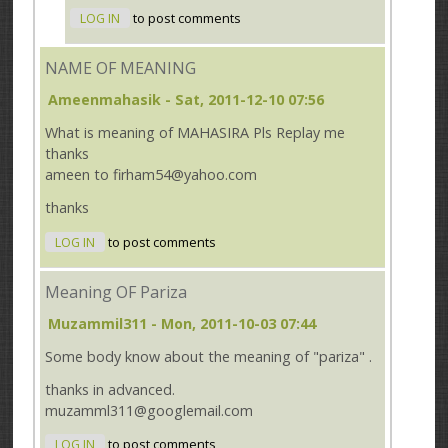
LOG IN
to post comments
NAME OF MEANING
Ameenmahasik
- Sat, 2011-12-10 07:56
What is meaning of MAHASIRA Pls Replay me
thanks
ameen to firham54@yahoo.com
thanks
LOG IN
to post comments
Meaning OF Pariza
Muzammil311
- Mon, 2011-10-03 07:44
Some body know about the meaning of "pariza" .
thanks in advanced.
muzamml311@googlemail.com
LOG IN
to post comments