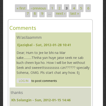
« first
‹ previous
1
2
3
4
5
6
Pages
7
8
9
…
next ›
last »
Comments
W/asllaammm
Ejaziqbal
- Sat, 2012-01-28 10:41
Dear; Hum to Jee ke bhi na Mar
sake...........Thnha yun huye jaise seek ne sab
kuch cheen liya ho. How I will be live without
Seek and sweeettsssssssss czn?????? specially
Sohena;. OMG. Pls start chat any how. Ej
LOG IN
to post comments
thanks
Kh Solangin
- Sun, 2012-01-15 14:46