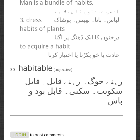
Man is a bundle of habits.
آدمی عادتوں کا پتلا ہے
3. dress
لباس۔ بانا۔ بھیس۔ پوشاک
habits of plants
درختوں کا ایک ڈھنگ پر اگنا
to acquire a habit
عادت یا خو پکڑنا یا اختیار کرنا
habitable
30
(adjective)
رہنے جوگ۔ رہنے قابل۔ قابل
سکونت۔ سکنی۔ قابل بود و
باش
LOG IN
to post comments