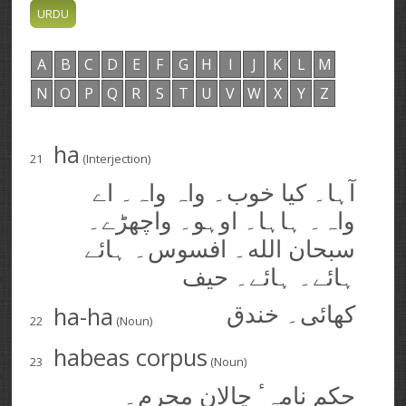
A
B
C
D
E
F
G
H
I
J
K
L
M
N
O
P
Q
R
S
T
U
V
W
X
Y
Z
ha
21
(Interjection)
آہا۔ کیا خوب۔ واہ واہ۔ اے
واہ۔ ہاہا۔ اوہو۔ واچھڑے۔
سبحان الله۔ افسوس۔ ہائے
ہائے۔ ہائے۔ حیف
ha-ha
کھائی۔ خندق
22
(Noun)
habeas corpus
23
(Noun)
حکم نامہٴ چالان مجرم۔