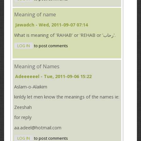
Meaning of name
Jawadch
- Wed, 2011-09-07 07:14
What is meaning of 'RAHAB' or 'REHAB or 'رحاب'.
LOG IN
to post comments
Meaning of Names
Adeeeeeel
- Tue, 2011-09-06 15:22
Aslam-o-Alaikim
kinldy let men know the meanings of the names ie:
Zeeshah
for reply
aa.adeel@hotmail.com
LOG IN
to post comments