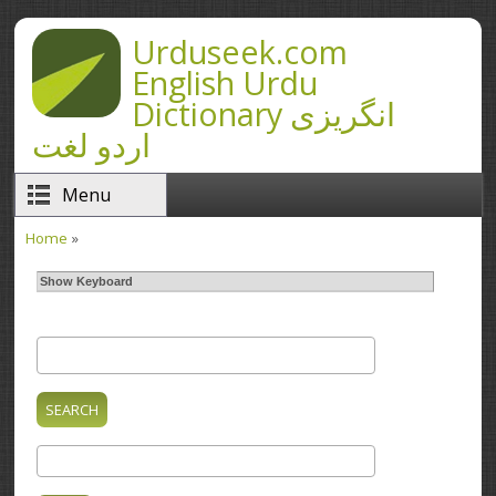
Skip to main content
Urduseek.com
English Urdu
Dictionary انگریزی
اردو لغت
Menu
Home
»
You are here
Show Keyboard