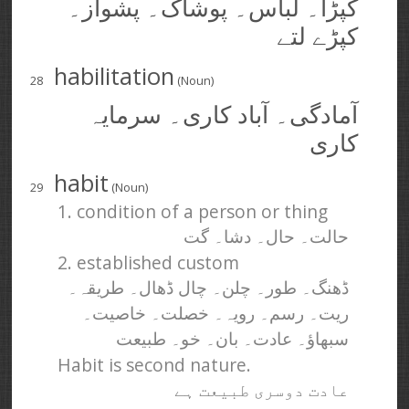
کپڑا۔ لباس۔ پوشاک۔ پشواز۔
کپڑے لتے
habilitation
28
(Noun)
آمادگی۔ آباد کاری۔ سرمایہ
کاری
habit
29
(Noun)
1. condition of a person or thing
حالت۔ حال۔ دشا۔ گت
2. established custom
ڈھنگ۔ طور۔ چلن۔ چال ڈھال۔ طریقہ۔
ریت۔ رسم۔ رویہ۔ خصلت۔ خاصیت۔
سبھاؤ۔ عادت۔ بان۔ خو۔ طبیعت
Habit is second nature.
عادت دوسری طبیعت ہے