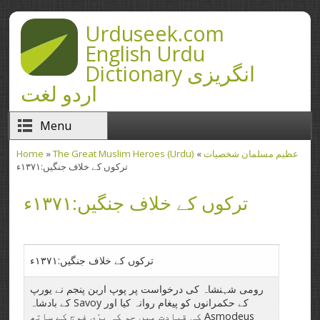
Skip to main content
Urduseek.com
English Urdu
Dictionary انگریزی
اردو لغت
Menu
The Great Muslim Heroes (Urdu) عظیم مسلمان شخصیات
»
»
Home
You are here
ترکوں کے خلاف جنگیں:۱۳۷۱ء
ترکوں کے خلاف جنگیں:۱۳۷۱ء
ترکوں کے خلاف جنگیں:۱۳۷۱ء
رومی شہنشاہ کی درخواست پر پوپ اربن پنجم نے یورپ
کے حکمرانوں کو پیغام روانہ کیا اور Savoy کے بادشاہ
Asmodeus کی قیادت میں جو کہ برّی فوج کے ساتھ