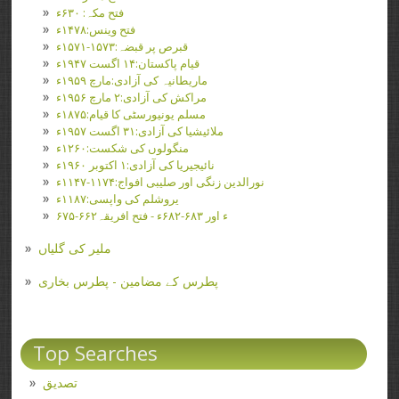
فتح مکہ: ۶۳۰ء
فتح وینس:۱۴۷۸ء
قبرص پر قبضہ:۱۵۷۳-۱۵۷۱ء
قیام پاکستان:۱۴ اگست ۱۹۴۷ء
ماریطانیہ کی آزادی:مارچ ۱۹۵۹ء
مراکش کی آزادی:۲ مارچ ۱۹۵۶ء
مسلم یونیورسٹی کا قیام:۱۸۷۵ء
ملائیشیا کی آزادی:۳۱ اگست ۱۹۵۷ء
منگولوں کی شکست:۱۲۶۰ء
نائیجیریا کی آزادی:۱ اکتوبر ۱۹۶۰ء
نورالدین زنگی اور صلیبی افواج:۱۱۷۴-۱۱۴۷ء
یروشلم کی واپسی:۱۱۸۷ء
۶۷۵-۶۶۲ء اور ۶۸۳-۶۸۲ء - فتح افریقہ
ملیر کی گلیاں
پطرس کے مضامین - پطرس بخاری
Top Searches
تصدیق