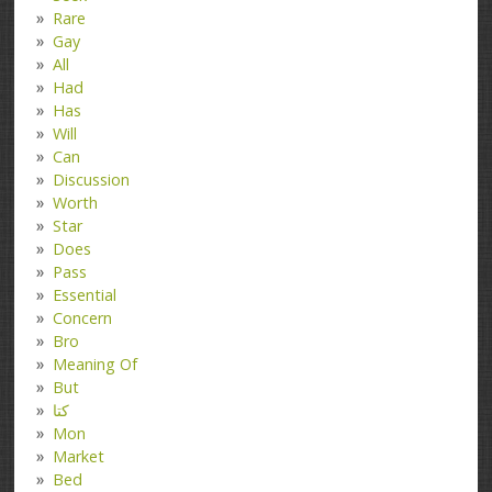
Rare
Gay
All
Had
Has
Will
Can
Discussion
Worth
Star
Does
Pass
Essential
Concern
Bro
Meaning Of
But
کتا
Mon
Market
Bed