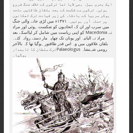
ایک بحری بیڑہ بھی لایا تھا ترکوں کے خلاف جنگ شروع
ہوئی۔ ترکوں سے شکست کے بعد بلقان طاقتیں متحد
ہوکر سربیا کے بادشاہ کی زیر قیادت ترک ٹھکانوں
پر حملہ آور ہوئیں۔ ۱۳۷۱ء میں لڑی جانے والی جنگ
میں سرب اور ان کے اتحادیوں کو شکست ہوئی اور مراد
نے Macedonia کو اپنی ریاست میں شامل کر لیااسکے بعد
مراد نے البانیہ اور یونان تک چھاپہ مار دستے روانہ کئے۔
بلقان علاقوں میں وہ اس قدر طاقتور ہوگیا تھا کہ بالآخر
رومی شہنشاہ Palaeologusترک سلطان کا تابعدار
ہوگیا۔