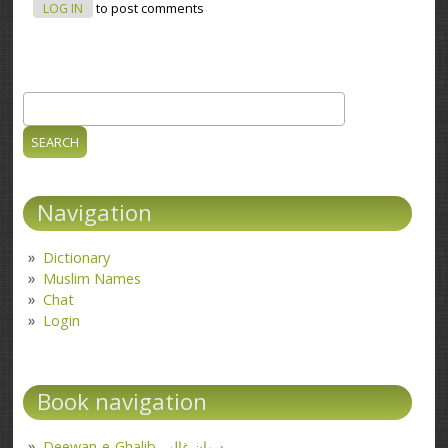
LOG IN
to post comments
Search
Search form
Navigation
Dictionary
Muslim Names
Chat
Login
Book navigation
Deewan-e-Ghalib دیوانِ غالب