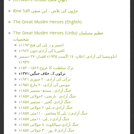
Ibne Safi جڑوں کی تلاش - ابن صفی
The Great Muslim Heroes (English)
The Great Muslim Heroes (Urdu) عظیم مسلمان
شخصیات
اجمیر و دہلی کی فتح:۱۱۹۲ء
الجیریا کی آزادی:جون ۱۹۶۲ء
انڈونیشیا کی آزادی: اعلان- ۱۷ اگست ۱۹۴۵ء اقتدار- ۲۷ دسمبر
۱۹۴۹ء
ترک سلطنت کا عروج:۱۵۶۶-۱۵۲۰ء
ترکوں کے خلاف جنگیں:۱۳۷۱ء
ترکی کی آزادی:۲۰ جنوری ۱۹۲۱ء
تیونس کی آزادی:۲۰ مارچ ۱۹۵۶ء
جنگ آزادی : سندھ- ستمبر ۱۸۵۷ء
جنگ آزادی : نارنجی- ۲جولائی ۱۸۵۷ء
جنگ آزادی: گجیرہ- ستمبر ۱۸۵۷ء
جنگ آزادی:جہلم- ۶ جولائی ۱۸۵۷ء
جنگ آزادی:دہلی کا محاصرہ- ۱۱مئی ۱۸۵۷ء
جنگ آزادی:دہلی- ۱۱مئی ۱۸۵۷ء
جنگ آزادی:سیالکوٹ- ۸ جولائی ۱۸۵۷ء
جنگ آزادی:لاہور- ۳۰ جولائی ۱۸۵۷ء