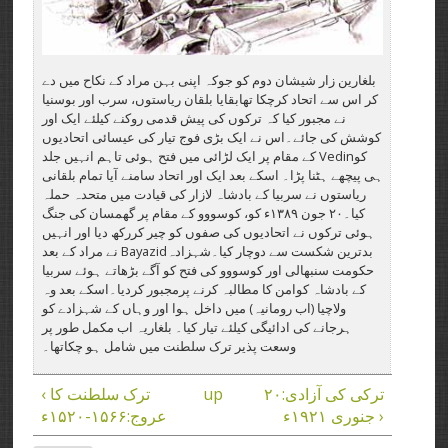
بلغارین زار شیشان دوم کو جوکہ اپنی بہن مراد کے نکاح میں دے
کر اس سے اتحاد کرچکا تھابقایا بلقان ریاستوں، سرب اور بوسنیا
نے مجبور کیا کہ ترکوں کی پیش قدمی روکنے کیلئے ایک اور
کوشش کی جائے۔اس نے ایک بڑی فوج تیار کی عیسائی اتحادیوں
کوVedin کے مقام پر ایک لڑائی میں فتح ہوئی تاہم انہیں جلد
ہی پیچھے ہٹنا پڑا۔ اسکے بعد ایک اور اتحاد سامنے آیا تمام بلقانی
ریاستوں نے سربیا کے بادشاہ لازار کی قیادت میں متحدہ حملہ
کیا۔۲۰ جون ۱۳۸۹ء کو، کوسووو کے مقام پر گھمسان کی جنگ
ہوئی ترکوں نے اتحادیوں کی صفوں کو چیر کررکھ دیا اور انہیں
بدترین شکست سے دوچار کیا۔شہزادہBayazid نے مراد کے بعد
حکومت سنبھالی اور کوسووو کی فتح کو آگے بڑھاتے ہوئے سربیا
کے بادشاہ کوامن کا مطالبہ کرنے پرمجبور کردیا۔اسکے بعد وہ
ولاچیا (اب رومانیہ) میں داخل ہوا اور وہاں کے شہزادے کو
ہرجانے کی ادائیگی کیلئے تیار کیا۔ بلغاریہ اب مکمل طور پر
وسعت پذیر ترک سلطنت میں شامل ہو چکاتھا۔
ترکی کی آزادی:۲۰
up
‹ ترک سلطنت کا
جنوری ۱۹۲۱ء ›
عروج:۱۵۶۶-۱۵۲۰ء