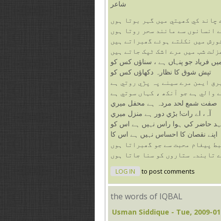
شاعر
 چاند کي کھيتي ميں گہر بوتا ہوں
ے انسانوں سے مانند سحر روتا ہوں
ورش ميں نکلتے ہوئے گھبراتے ہيں
زلت شب ميں مرے اشک ٹپک جاتے ہيں
ں فرياد جو پنہاں ہے ، سناؤں کس کو
تپش شوق کا نظارہ دکھاؤں کس کو
رق ايمن مرے سينے پہ پڑي روتي ہے
صفت شمع لحد مردہ ہے محفل ميري
آہ، اے رات! بڑي دور ہے منزل ميري
د حاضر کي ہوا راس نہيں ہے اس کو
اپنے نقصان کا احساس نہيں ہے اس کا
ط پيغام محبت سے جو گھبراتا ہوں
 تابندہ ستاروں کو سنا جاتا ہوں
LOG IN
to post comments
the words of IQBAL
Usman Siddique
- Tue, 2009-01