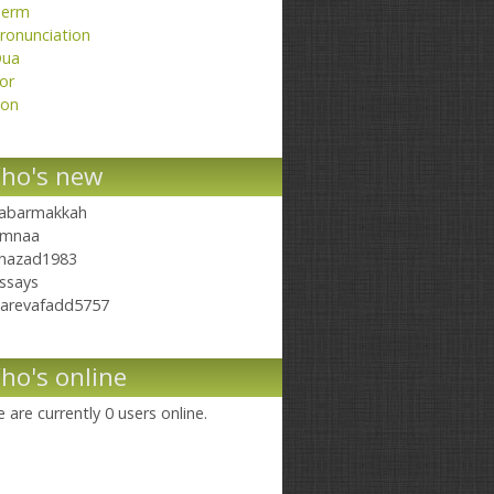
erm
ronunciation
ua
or
on
ho's new
abarmakkah
mnaa
hazad1983
ssays
arevafadd5757
ho's online
 are currently 0 users online.