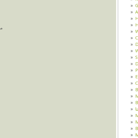
G
A
H
H
مي
W
C
D
W
S
D
P
E
C
B
M
B
ا
M
B
M