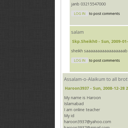
janb 03215547000
LOG IN
to post comments
salam
Skp.sheikh0
- Sun, 2009-01-
sheikh saaaaaaaaaaaaaaaaab c
LOG IN
to post comments
Assalam-o-Alaikum to all bro
Haroon3937
- Sun, 2008-12-28 2
My name is Haroon
Islamabad
I am online teacher
My id
haroon3937@yahoo.com
haroon3937@gmail.com