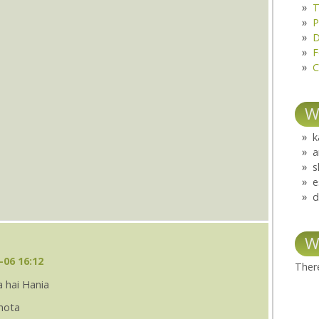
T
P
D
F
C
W
k
a
s
e
d
W
-06 16:12
There
 hai Hania
hota