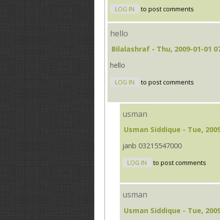
LOG IN
to post comments
hello
Bilalashraf
- Thu, 2009-01-01 0
hello
LOG IN
to post comments
usman
Usman Siddique
- Tue, 2009
janb 03215547000
LOG IN
to post comments
usman
Usman Siddique
- Tue, 2009