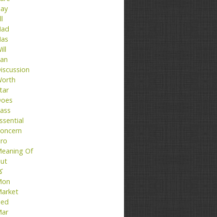
ay
ll
ad
as
ill
an
iscussion
orth
tar
oes
ass
ssential
oncern
ro
eaning Of
ut
کت
Mon
arket
ed
ar