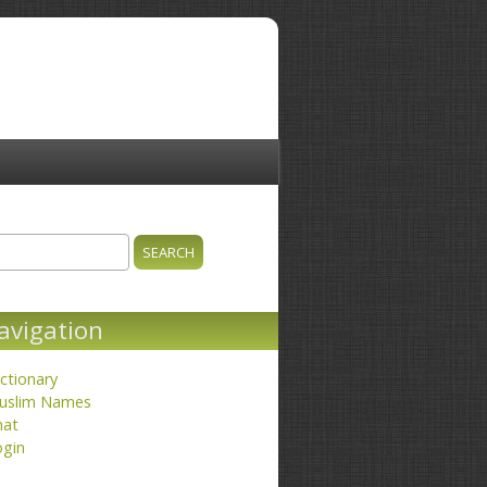
ch
earch form
avigation
ctionary
uslim Names
hat
ogin