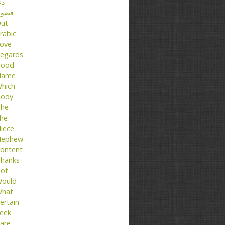
دع
فضو
ut
rabic
ove
egards
ood
Name
hich
ody
he
he
iece
ephew
ontent
hanks
ot
ould
hat
ertain
eek
are