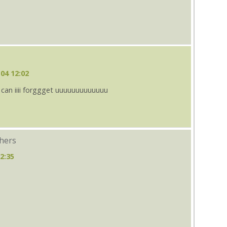
04 12:02
an iiii forggget uuuuuuuuuuuuu
thers
2:35