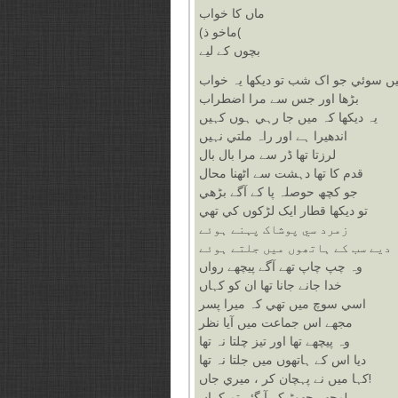
ماں کا خواب
(ماخو ذ(
بچوں کے ليے
ں سوئي جو اک شب تو ديکھا يہ خواب
بڑھا اور جس سے مرا اضطراب
يہ ديکھا کہ ميں جا رہي ہوں کہيں
اندھيرا ہے اور راہ ملتي نہيں
لرزتا تھا ڈر سے مرا بال بال
قدم کا تھا دہشت سے اٹھنا محال
جو کچھ حوصلہ پا کے آگے بڑھي
تو ديکھا قطار ايک لڑکوں کي تھي
زمرد سي پوشاک پہنے ہوئے
ديے سب کے ہاتھوں ميں جلتے ہوئے
وہ چپ چاپ تھے آگے پيچھے رواں
خدا جانے جانا تھا ان کو کہاں
اسي سوچ ميں تھي کہ ميرا پسر
مجھے اس جماعت ميں آيا نظر
وہ پيچھے تھا اور تيز چلتا نہ تھا
ديا اس کے ہاتھوں ميں جلتا نہ تھا
کہا ميں نے پہچان کر ، ميري جاں!
مجھے چھوڑ کر آ گئے تم کہاں!