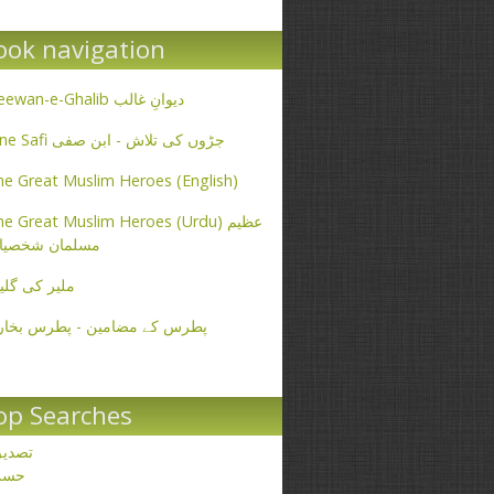
ook navigation
Deewan-e-Ghalib دیوانِ غالب
Ibne Safi جڑوں کی تلاش - ابن صفی
e Great Muslim Heroes (English)
e Great Muslim Heroes (Urdu) عظیم
مسلمان شخصیا
ملیر کی گلی
پطرس کے مضامین - پطرس بخار
op Searches
تصدی
حسن