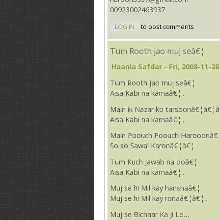
00923002463937
LOG IN
to post comments
Tum Rooth jao muj seâ€¦
Haania Safdar
- Fri, 2008-11-28
Tum Rooth jao muj seâ€¦
Aisa Kabi na karnaâ€¦..
Main ik Nazar ko tarsoonâ€¦â€¦
Aisa Kabi na karnaâ€¦..
Main Poouch Poouch Harooonâ€
So so Sawal Karonâ€¦â€¦
Tum Kuch Jawab na doâ€¦.
Aisa Kabi na karnaâ€¦..
Muj se hi Mil kay hansnaâ€¦.
Muj se hi Mil kay ronaâ€¦â€¦..
Muj se Bichaar Ka ji Lo…