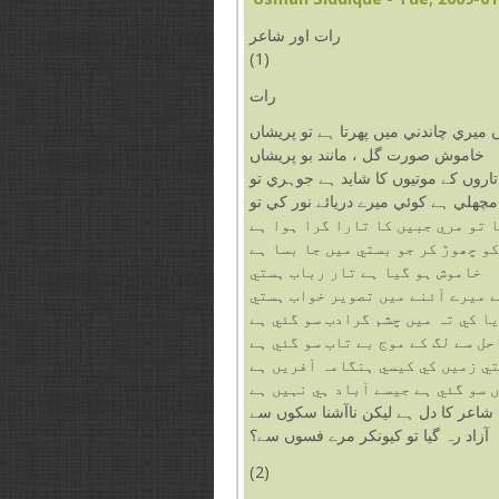
رات اور شاعر
(1)
رات
 ميري چاندني ميں پھرتا ہے تو پريشاں
خاموش صورت گل ، مانند بو پريشاں
تاروں کے موتيوں کا شايد ہے جوہري تو
مچھلي ہے کوئي ميرے دريائے نور کي تو
 تو مري جبيں کا تارا گرا ہوا ہے
و چھوڑ کر جو بستي ميں جا بسا ہے
خاموش ہو گيا ہے تار رباب ہستي
 ميرے آئنے ميں تصوير خواب ہستي
ا کي تہ ميں چشم گرادب سو گئي ہے
حل سے لگ کے موج بے تاب سو گئي ہے
ي زميں کي کيسي ہنگامہ آفريں ہے
 سو گئي ہے جيسے آباد ہي نہيں ہے
شاعر کا دل ہے ليکن ناآشنا سکوں سے
آزاد رہ گيا تو کيونکر مرے فسوں سے؟
(2)