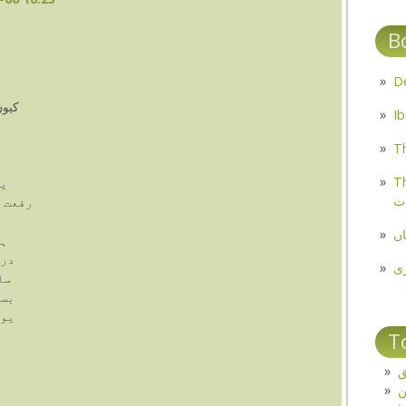
B
کيوں
Th
Th
يا
ت
رفعت ک
اں
ہے
دري
ی
سا
بست
يوں
T
ق