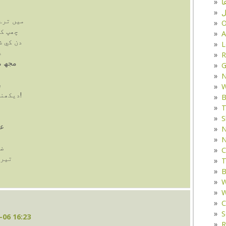
ا
ل
ميں ترے
O
چھپ ک
A
دن کي ش
L
ع
R
مجھ مي
G
ب
W
ديکھنے والي ہے جو آنکھ ، کہاں سوتي ہے!
B
T
S
عہ
N
N
ضب
C
تيرے
T
B
W
W
C
S
-06 16:23
R