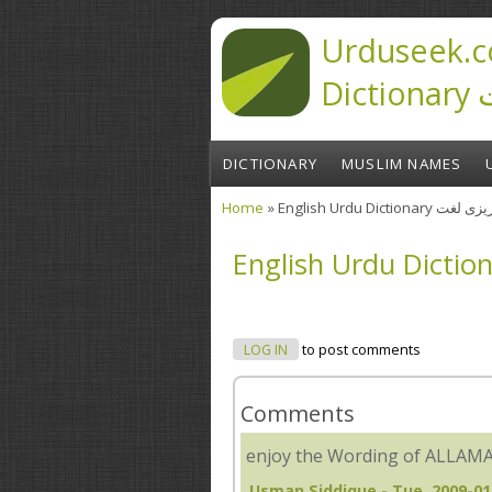
Skip to main content
Urduseek.c
D
DICTIONARY
MUSLIM NAMES
Home
» English Urdu Diction
You are here
LOG IN
to post comments
Comments
enjoy the Wording of ALLAM
Usman Siddique
- Tue, 2009-01