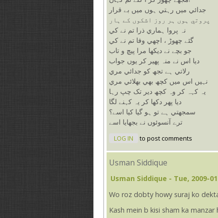
جدائي ميں رہتي ہوں ميں بے قرار
پروتي ہوں ہر روز اشکوں کے ہار
نہ پروا ہماري ذرا تم نے کي
گئے چھوڑ ، اچھي وفا تم نے کي
جو بچے نے ديکھا مرا پيچ و تاب
ديا اس نے منہ پھير کر يوں جواب
رلاتي ہے تجھ کو جدائي مري
نہيں اس ميں کچھ بھي بھلائي مري
يہ کہہ کر وہ کچھ دير تک چپ رہا
ديا پھر دکھا کر يہ کہنے لگا
سمجھتي ہے تو ہو گيا کيا اسے؟
ترے آنسوئوں نے بجھايا اسے
LOG IN
to post comments
Usman Siddique
Usman Siddique
- Tue, 2009-01
Wo roz dobty howy suraj ko dekta
Kash mein b kisi sham ka manzar 