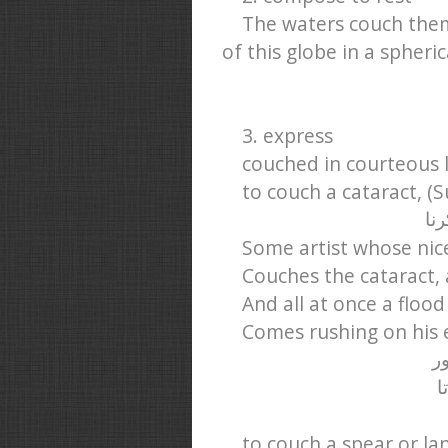
The waters couch them
of this globe in a spheric
3. express
couched in courteous
to couch a cataract, (S
رنا
Some artist whose nic
Couches the cataract, 
And all at once a flood
Comes rushing on his e
ور
ا
to couch a spear or la