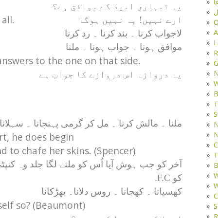
ا
یہ تمہاری امید کے موافق ہے؟
ل
all.
ارے نہیں! یہ نہیں ہوگا
O
A
لاجواب کرنا ۔ بند کرنا ۔ رد کرنا
L
موافق ہونا ۔ جواب ہونا ۔ ملنا
R
answers to the one on that side.
G
یہ دروازہ اس دروازے کا جواب ہے
W
B
T
S
ملنا ۔ مالش کرنا ۔ مل کر گرمی پہنچانا ۔ سہلانا
N
N
rt, he does begin
C
d to chafe her skins. (Spencer)
T
آخر کو جب ہوش آیا اُس کو ملنے لگا جلد وہ کنپٹ
B
W
کو F.C.
W
کھسیانا ۔ کھجانا ۔ روس دلانا۔ بھڑکانا
C
elf so? (Beaumont)
S
R