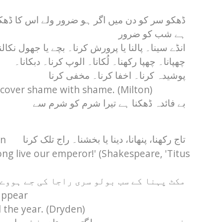
ڈھکو سر کو دن میں اگر ہو ضرور ولے اس کا ڈھکن
ہے شب کو ضرور
انڈے سینا۔ پالنا یا پرورش کرنا۔ بچے یا جھول نکالن
چھپانا۔ چھپا رکھنا۔ لُکانا۔ الوپ کرنا۔ دبکانا۔
پوشیدہ کرنا۔ اخفا کرنا۔ مخفی کرنا
to cover shame with shame. (Milton)
بے فائدہ ڈھکنا ہے تیرا شرم کو شرم سے
wn
تاج رکھنا، پنھانا، دینا یا بخشنا۔ راج تلک کرنا
ng live our emperor!' (Shakespeare, 'Titus
مکٹ پہنا کے سب بولو سری راجا کی جے ہووے
appear
 the year. (Dryden)