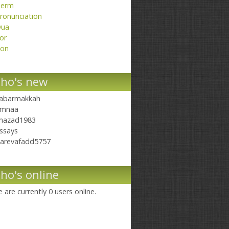
erm
ronunciation
ua
or
on
ho's new
abarmakkah
mnaa
hazad1983
ssays
arevafadd5757
ho's online
 are currently 0 users online.