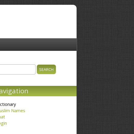
ch
earch form
avigation
ctionary
uslim Names
hat
ogin