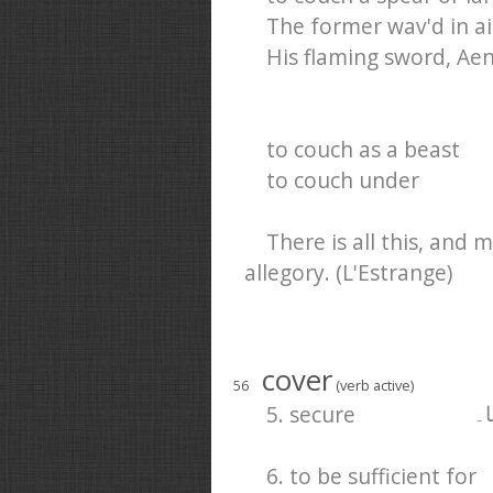
The former wav'd in ai
His flaming sword, Aen
to couch as a beast
to couch under
There is all this, and 
allegory. (L'Estrange)
cover
56
(verb active)
5. secure
ا۔
6. to be sufficient for