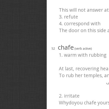
This will not answer at 
3. refute
4. correspond with
The door on this side 
chafe
52
(verb active)
1. warm with rubbing
At last, recovering hea
To rub her temples, an
ی
2. irritate
Whydoyou chafe yours