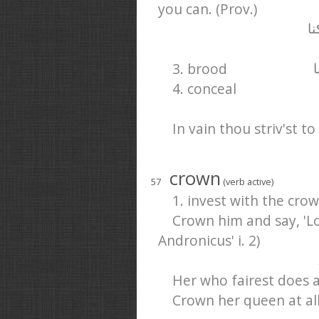
you can. (Prov.)
ا
3. brood
ا
4. conceal
In vain thou striv'st 
crown
57
(verb active)
1. invest with the cro
Crown him and say, 'Lo
Andronicus' i. 2)
Her who fairest does 
Crown her queen at all