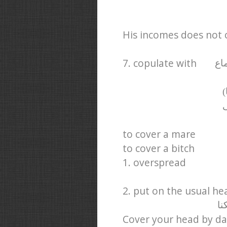
His incomes does not 
7. copulate with
ماع
ا
ی
to cover a mare
to cover a bitch
1. overspread
2. put on the usual he
نا
Cover your head by day