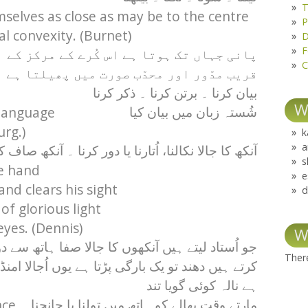
T
selves as close as may be to the centre
P
al convexity. (Burnet)
D
F
پانی جہاں تک ہوتا ہے اس کُرے کے مرکز کے
C
قریب مدّور اور محدّب صورت میں پھیلتا ہے
بیان کرنا ۔ برتن کرنا ۔ ذکر کرنا
W
 language
شُستہ زبان میں بیان کیا
urg.)
k
a
آنکھ کا جالا نکالنا، اُتارنا یا دور کرنا ۔ آنکھ صاف ک
s
e hand
e
and clears his sight
d
 of glorious light
yes. (Dennis)
W
جو اُستاد لیتے ہیں آنکھوں کا جالا صفا ہاتھ سے د
There
کرتے ہیں دھند تو یک بارگی پڑتا ہے یوں اُجالا امنڈت
ہے نالہ کوئی گویا تند
nce
مارتے وقت بھالے کو ہاتھ میں تولنا یا جانچنا