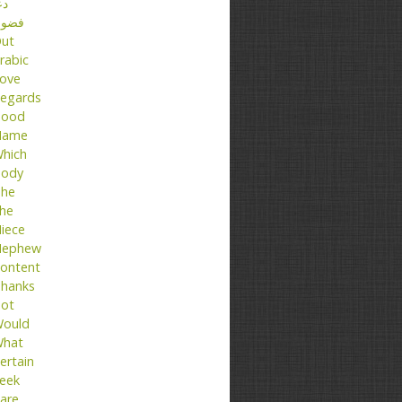
دع
فضو
ut
rabic
ove
egards
ood
Name
hich
ody
he
he
iece
ephew
ontent
hanks
ot
ould
hat
ertain
eek
are