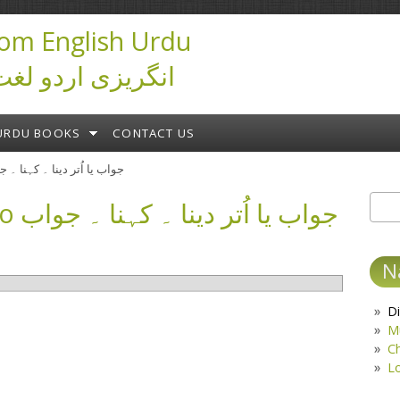
om English Urdu
ictionary انگریزی اردو لغت
URDU BOOKS
CONTACT US
 جواب یا اُتر دینا ۔ کہنا ۔ جواب دہی کرنا
جواب 
Sear
S
N
Di
M
C
L