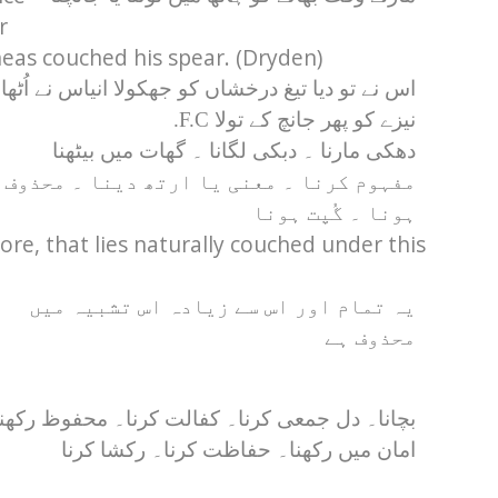
r
eas couched his spear. (Dryden)
اس نے تو دیا تیغ درخشاں کو جھکولا انیاس نے اُٹھا
نیزے کو پھر جانچ کے تولا F.C.
دھکی مارنا ۔ دبکی لگانا ۔ گھات میں بیٹھنا
مفہوم کرنا ۔ معنی یا ارتھ دینا ۔ محذوف
ہونا ۔ گُپت ہونا
more, that lies naturally couched under this
یہ تمام اور اس سے زیادہ اس تشبیہ میں
محذوف ہے
بچانا۔ دل جمعی کرنا۔ کفالت کرنا۔ محفوظ رکھن
امان میں رکھنا۔ حفاظت کرنا۔ رکشا کرنا