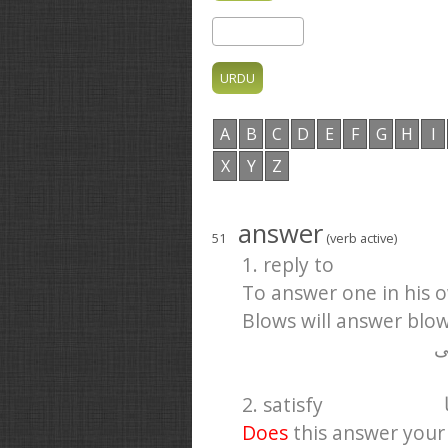
A
B
C
D
E
F
G
H
I
X
Y
Z
answer
51
(verb active)
1. reply to
To answer one in his o
Blows will answer blows
ی
2. satisfy
Does
this answer your