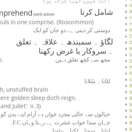
اتنا کیوں تیہا کرتے ہو؟
G
omprehend
شامل کرنا
A
(verb active)
H
ouls in one comprise. (Roscommon)
H
W
دوستی کر دیتی ہے دو جان کو ایک
C
لگاؤ ۔ سمبندھ ۔ علاقہ ۔ تعلق
D
W
۔ سروکار یا غرض رکھنا
S
e.
مجھ سے کچھ تعلق نہیں
D
P
E
C
لٹانا ۔ سُلانا
B
, unstuffed brain
M
here golden sleep doth reign.
B
ا
d Juliet'. ii. 3)
خیالوں سے خالی مجرد جواں دے آرام اپنے بدن کو
M
جہاں سدا خواب عشرت ہے رہتا وہاں F.C.
B
M
لیٹنا ۔ سونا ۔ ٹکنا ۔ بیٹھنا