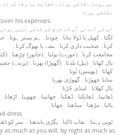
بس ہونا۔ کافی ہونا۔ کفایت یا وفا کرنا۔
مکتفی ہونا
cover his expenses.
اس کی آمدنی اُس کے خرچ کو کافی نہیں ہوتی
لگنا۔ کھیل یا ڈولا بنانا۔ چودنا۔ ہم بستر ہونا۔ ج
کرنا۔ صحبت داری کرنا۔ بشے یا بھوگ کرنا۔
مجامعت کرنا۔ (عورت) بولنا۔ (جانور) چڑھنا۔ (کت)
پال کھانا۔ (بیل) بلدنا۔ (گھوڑا) بھرنا۔ (پرندے) جفت
کھانا۔ (بھینس) بُونا
سانڈ چھوڑنا۔ گھوڑی بھرنا
پال کھلانا۔ لینڈی جُڑنا
ڈھانپنا۔ ڈھانکنا۔ ڈھکنا۔ جھانپنا۔ چھوپنا۔ اڑھانا۔
پاٹنا۔ مڑھنا۔ منڈھنا۔ چھانا
ad-dress
ٹوپی پہننا۔ نقاب ڈالنا۔ پگڑی باندھنا ۔ سر کو ڈھک
 as much as you will, by night as much as