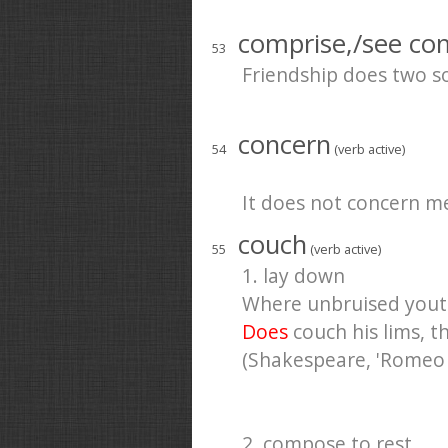
comprise,/see c
53
Friendship does two s
concern
54
(verb active)
It does not concern m
couch
55
(verb active)
1. lay down
Where unbruised youth
Does
couch his lims, t
(Shakespeare, 'Romeo an
2. compose to rest