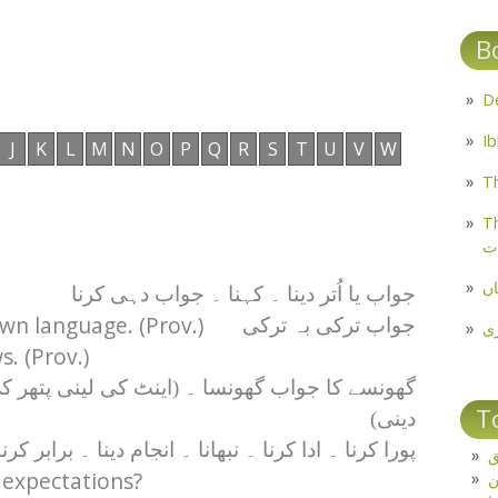
B
J
K
L
M
N
O
P
Q
R
S
T
U
V
W
Th
Th
ت
اں
جواب یا اُتر دینا ۔ کہنا ۔ جواب دہی کرنا
wn language. (Prov.)
جواب ترکی بہ ترکی
ی
. (Prov.)
گھونسے کا جواب گھونسا ۔ (اینٹ کی لینی پتھر ک
T
دینی)
پورا کرنا ۔ ادا کرنا ۔ نبھانا ۔ انجام دینا ۔ برابر کرنا
ق
 expectations?