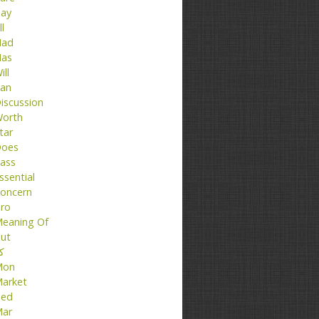
ay
ll
ad
as
ill
an
iscussion
orth
tar
oes
ass
ssential
oncern
ro
eaning Of
ut
کت
Mon
arket
ed
ar