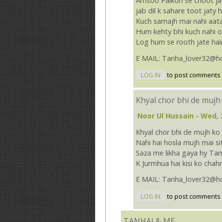
Amsoo Palkon se choot jat
jab dil k sahare toot jaty 
Kuch samajh mai nahi aata
Hum kehty bhi kuch nahi o
Log hum se rooth jate hai
E MAIL: Tanha_lover32@h
LOG IN
to post comments
Khyal chor bhi de mujh
Noor Ul Hussain
- Wed, 
Khyal chor bhi de mujh ko
Nahi hai hosla mujh mai s
Saza me likha gaya hy Ta
K Jurmhua hai kisi ko chah
E MAIL: Tanha_lover32@h
LOG IN
to post comments
TANHAI & ME