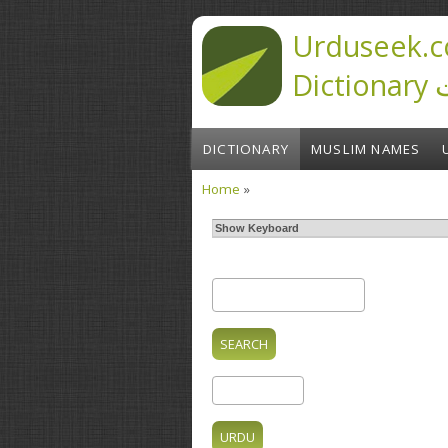
Skip to main content
Urduseek.c
D
DICTIONARY
MUSLIM NAMES
Home
»
You are here
Show Keyboard