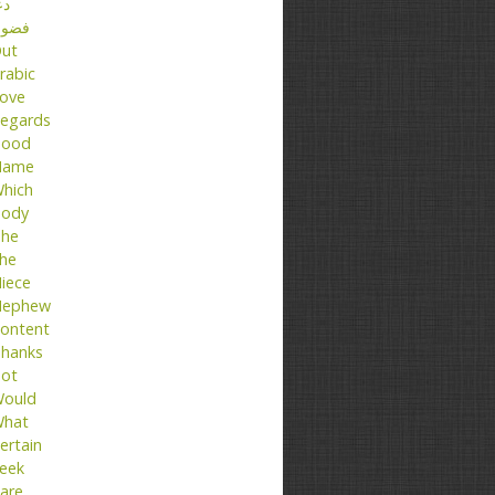
دع
فضو
ut
rabic
ove
egards
ood
Name
hich
ody
he
he
iece
ephew
ontent
hanks
ot
ould
hat
ertain
eek
are