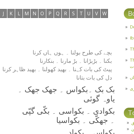
B
J
K
L
M
N
O
P
Q
R
S
T
U
V
W
Th
بچے کی طرح بولنا ۔ ہوں ہاں کرنا
Th
بکنا ۔ بڑبڑانا ۔ بڑ مارنا ۔ بنکارنا
ت
پیٹ کی بات کہنا ۔ بھید کھولنا ۔ بھید ظاہر کرنا 
اں
دل کی بات بتانا
بک بک ۔بکواس ۔ جھک جھک ۔
ی
یاوہ گوئی
بکوادی ۔ بکواسی ۔ بکّی گپّی
T
۔ جھکّی ۔ بکواسیا
ق
بکواس ۔ بکواد