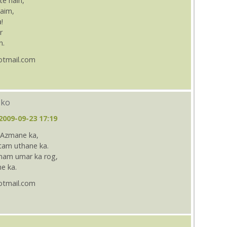
e hain,
haim,
!
r
n.
otmail.com
 ko
2009-09-23 17:19
 Azmane ka,
itam uthane ka.
mam umar ka rog,
ne ka.
otmail.com