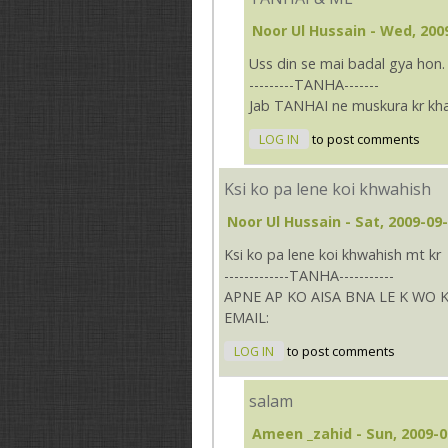
Noor Ul Hussain
- Wed, 2009
Uss din se mai badal gya hon.
---------TANHA-------
Jab TANHAI ne muskura kr kha 
LOG IN
to post comments
Ksi ko pa lene koi khwahish
Noor Ul Hussain
- Sat, 2009-09-
Ksi ko pa lene koi khwahish mt kr
-------------TANHA-----------
APNE AP KO AISA BNA LE K WO K
EMAIL:
LOG IN
to post comments
salam
Ameen _zahid
- Sun, 2009-0