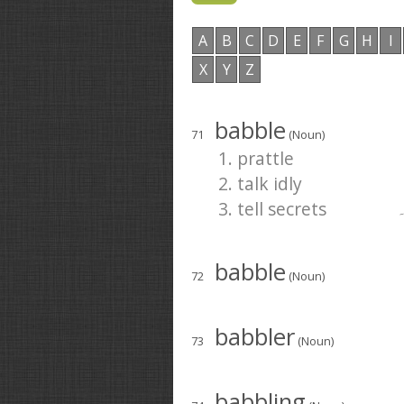
A
B
C
D
E
F
G
H
I
X
Y
Z
babble
71
(Noun)
1. prattle
2. talk idly
3. tell secrets
۔
babble
72
(Noun)
babbler
73
(Noun)
babbling