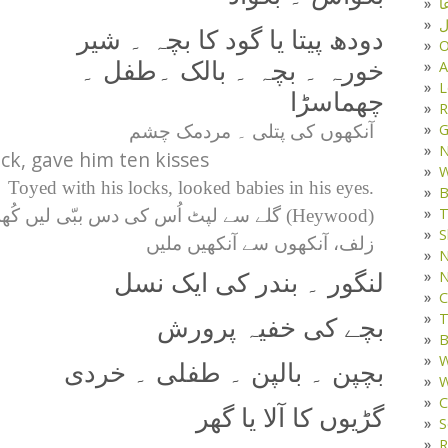
ا
ل
دودھ پیتا یا گود کا بچہ ۔ شیر
O
خورہ ۔ بچہ ۔ بالک ۔طفل ۔
A
L
چھماسڑا
R
G
آنکھوں کی پتلی ۔ مردمک چشم
ck, gave him ten kisses
W
Toyed with his locks, looked babies in his eyes.
B
T
ywood) گلے سے لپٹ اُس کی دس ببّی لیں کُھلیں
S
زلف، آنکھوں سے آنکھیں ملیں
N
N
لنگور ۔ بندر کی ایک نسل
C
T
بچے کی خفیہ پرورش
B
W
بچپن ۔ بالپن ۔ طفلی ۔ خردی
W
C
گڑیوں کا آلا یا گھر
S
R