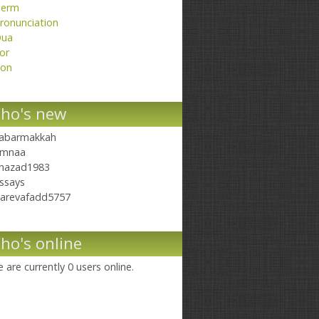
erm
ronunciation
ua
or
on
ho's new
abarmakkah
mnaa
hazad1983
ssays
arevafadd5757
ho's online
 are currently 0 users online.