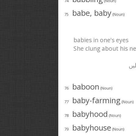
74
(Noun)
babe, baby
75
(Noun)
babies in one's eyes
She clung about his ne
(He
baboon
76
(Noun)
baby-farming
77
(Noun)
babyhood
78
(Noun)
babyhouse
79
(Noun)