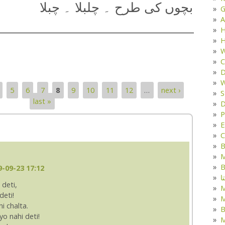
بچوں کی طرح ۔ چلبلا ۔ چبلا
G
A
H
H
W
C
D
W
5
6
7
8
9
10
11
12
…
next ›
S
last »
D
P
E
C
B
M
B
-09-23 17:12
ا
 deti,
deti!
M
i chalta.
B
o nahi deti!
M