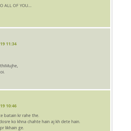
 ALL OF YOU....
19 11:34
 thiMujhe,
oi.
19 10:46
te batain kr rahe the.
dosre ko khna chahte hain aj kh dete hain.
pr likhain ge.