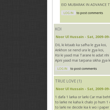
EID MUBARAK IN ADVANCE TO
LOG IN
to post comments
KOI
Noor Ul Hussain
- Sat, 2009-09-
DIL ki kitaab ka safha le gya koi,
Ankhon se nend ura le gya koi,
Ksi ki yaad mai Tarane ki adat nhi
Apni yaad mai tarpana sikha gya k
LOG IN
to post comments
TRUE LOVE (1)
Noor Ul Hussain
- Sat, 2009-09-
1 dafa 1 larka or larki Car mai beh
to larke ne kaha k chalo jo hum 1 
to larki ne decide kia k wo i paper 