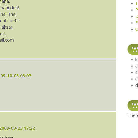
chaha.
T
nahi deti!
P
hai itna,
D
nahi deti!
F
 aksar,
C
eti.
ail.com
W
k
a
s
09-10-05 05:07
e
d
W
There
2009-09-23 17:22