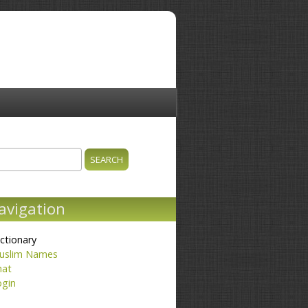
ch
earch form
avigation
ctionary
uslim Names
hat
ogin