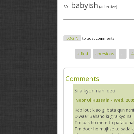
babyish
80
(adjective)
LOG IN
to post comments
« first
‹ previous
…
4
Pages
Comments
Sila kyon nahi deti
Noor Ul Hussain
- Wed, 2009
Kab lout k ao gi bata qun nahi
Diwaar Bahano ki gira kyo nai 
Tm pas ho mere to pata q nah
Tm door ho mujhse to sada ky