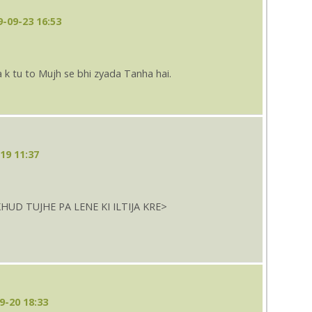
-09-23 16:53
k tu to Mujh se bhi zyada Tanha hai.
19 11:37
HUD TUJHE PA LENE KI ILTIJA KRE>
9-20 18:33