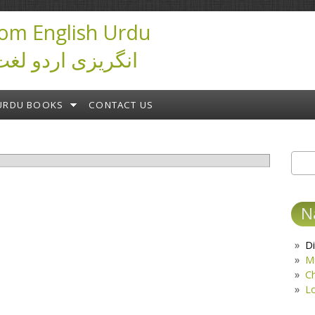
om English Urdu
ictionary انگریزی اردو لغت
URDU BOOKS
CONTACT US
Sear
S
N
Di
M
C
L