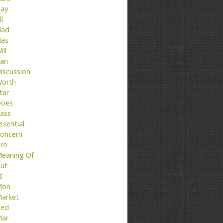
ay
ll
ad
as
ill
an
iscussion
orth
tar
oes
ass
ssential
oncern
ro
eaning Of
ut
کت
Mon
arket
ed
ar