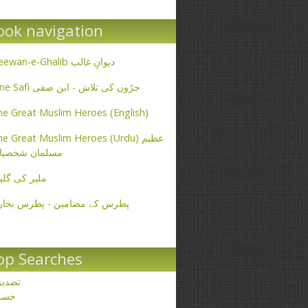
ook navigation
Deewan-e-Ghalib دیوانِ غالب
Ibne Safi جڑوں کی تلاش - ابن صفی
e Great Muslim Heroes (English)
e Great Muslim Heroes (Urdu) عظیم
مسلمان شخصیا
ملیر کی گلی
پطرس کے مضامین - پطرس بخار
op Searches
تصدی
حسن