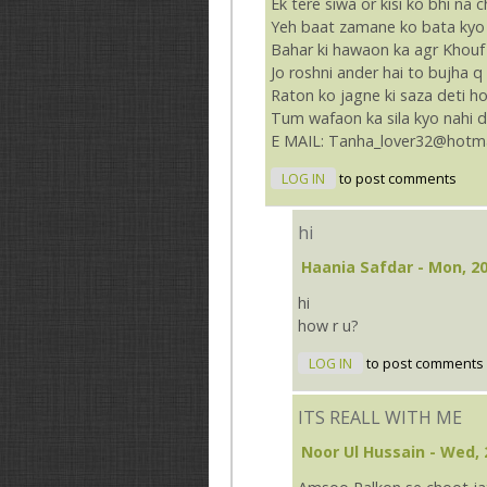
Ek tere siwa or kisi ko bhi na 
Yeh baat zamane ko bata kyo 
Bahar ki hawaon ka agr Khouf 
Jo roshni ander hai to bujha q 
Raton ko jagne ki saza deti ho
Tum wafaon ka sila kyo nahi d
E MAIL: Tanha_lover32@hotm
LOG IN
to post comments
hi
Haania Safdar
- Mon, 20
hi
how r u?
LOG IN
to post comments
ITS REALL WITH ME
Noor Ul Hussain
- Wed, 