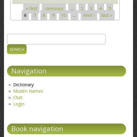
« first
‹ previous
…
2
3
4
5
Pages
6
7
8
9
10
…
next ›
last »
Search
Search form
Navigation
Dictionary
Muslim Names
Chat
Login
Book navigation