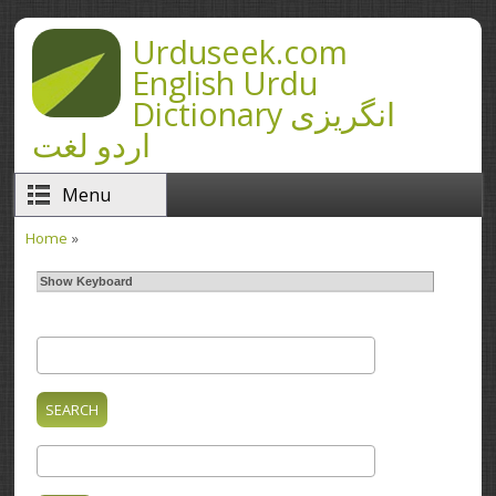
Skip to main content
Urduseek.com
English Urdu
Dictionary انگریزی
اردو لغت
Menu
Home
»
You are here
Show Keyboard