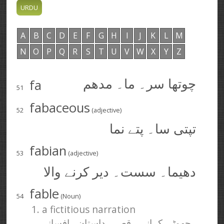
A
B
C
D
E
F
G
H
I
J
K
L
M
N
O
P
Q
R
S
T
U
V
W
X
Y
Z
fa
چوتھا سر۔ ما۔ مدھم
51
fabaceous
52
(adjective)
تپتی سا۔ پتے نما
fabian
53
(adjective)
دھیما۔ سست۔ دیر کرنے والا
fable
54
(Noun)
1. a fictitious narration
جھوٹی کہانی۔ قصہ۔ داستان۔ افسانہ۔