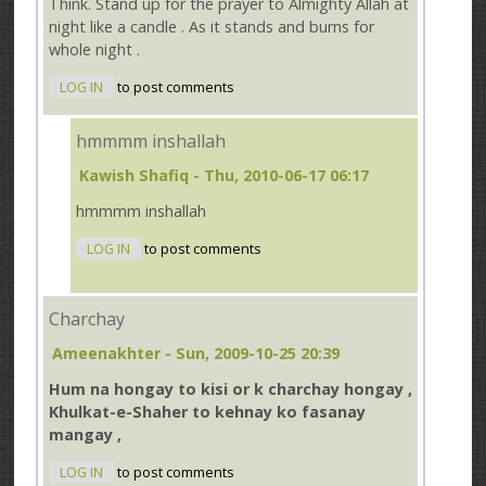
Think. Stand up for the prayer to Almighty Allah at
night like a candle . As it stands and burns for
whole night .
LOG IN
to post comments
hmmmm inshallah
Kawish Shafiq
- Thu, 2010-06-17 06:17
hmmmm inshallah
LOG IN
to post comments
Charchay
Ameenakhter
- Sun, 2009-10-25 20:39
Hum na hongay to kisi or k charchay hongay ,
Khulkat-e-Shaher to kehnay ko fasanay
mangay ,
LOG IN
to post comments