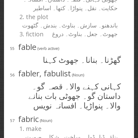
حکایت۔ نقل۔ پنواڑا۔ کتھا۔ اساطیر
2. the plot
باندھنو۔ سازش۔ بناوٹ۔ بندش۔ گٹھوت
3. fiction
جھوٹ۔ جعل۔ بناوٹ۔ دروغ
fable
55
(verb active)
گھڑنا۔ بنانا۔ جھوٹ کہنا
fabler, fabulist
56
(Noun)
کہانی کہنے والا۔ قصہ گو۔
داستان گو۔ جھوٹی بات بنانے
والا۔ پنواڑیا۔ افسانہ نویس
fabric
57
(Noun)
1. make
بناؤ۔ ڈیل ڈول۔ ساخت۔ شکل۔ صورت۔