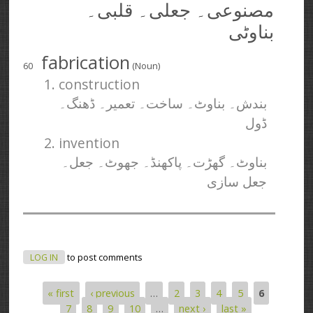
مصنوعی۔ جعلی۔ قلبی۔
بناوٹی
fabrication
60
(Noun)
1. construction
بندش۔ بناوٹ۔ ساخت۔ تعمیر۔ ڈھنگ۔
ڈول
2. invention
بناوٹ۔ گھڑت۔ پاکھنڈ۔ جھوٹ۔ جعل۔
جعل سازی
LOG IN
to post comments
« first
‹ previous
…
2
3
4
5
6
Pages
7
8
9
10
…
next ›
last »