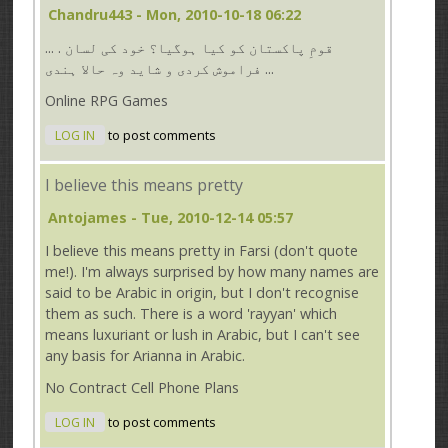
Chandru443
- Mon, 2010-10-18 06:22
... . قومِ پاکستان کو کیا ہوگیا؟ خود کی لسان
فراموش کردی و شاید وہ حالا ہندی ...
Online RPG Games
LOG IN
to post comments
I believe this means pretty
Antojames
- Tue, 2010-12-14 05:57
I believe this means pretty in Farsi (don't quote
me!). I'm always surprised by how many names are
said to be Arabic in origin, but I don't recognise
them as such. There is a word 'rayyan' which
means luxuriant or lush in Arabic, but I can't see
any basis for Arianna in Arabic.
No Contract Cell Phone Plans
LOG IN
to post comments