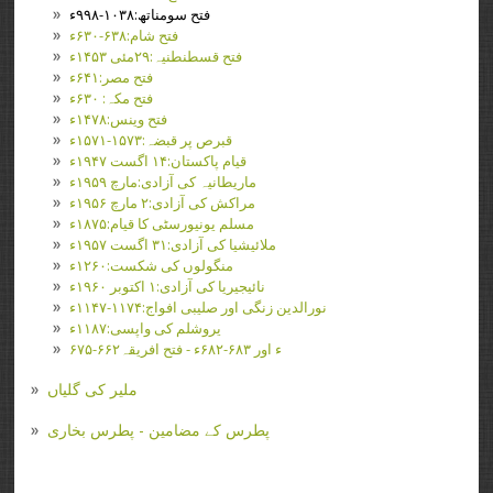
فتح سومناتھ:۱۰۳۸-۹۹۸ء
فتح شام:۶۳۸-۶۳۰ء
فتح قسطنطنیہ:۲۹مئی ۱۴۵۳ء
فتح مصر:۶۴۱ء
فتح مکہ: ۶۳۰ء
فتح وینس:۱۴۷۸ء
قبرص پر قبضہ:۱۵۷۳-۱۵۷۱ء
قیام پاکستان:۱۴ اگست ۱۹۴۷ء
ماریطانیہ کی آزادی:مارچ ۱۹۵۹ء
مراکش کی آزادی:۲ مارچ ۱۹۵۶ء
مسلم یونیورسٹی کا قیام:۱۸۷۵ء
ملائیشیا کی آزادی:۳۱ اگست ۱۹۵۷ء
منگولوں کی شکست:۱۲۶۰ء
نائیجیریا کی آزادی:۱ اکتوبر ۱۹۶۰ء
نورالدین زنگی اور صلیبی افواج:۱۱۷۴-۱۱۴۷ء
یروشلم کی واپسی:۱۱۸۷ء
۶۷۵-۶۶۲ء اور ۶۸۳-۶۸۲ء - فتح افریقہ
ملیر کی گلیاں
پطرس کے مضامین - پطرس بخاری