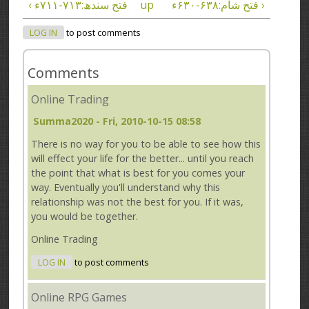
فتح شام:۶۳۸-۶۳۰ء ›
up
‹ فتح سندھ:۷۱۳-۷۱۱ء
LOG IN
to post comments
Comments
Online Trading
Summa2020
- Fri, 2010-10-15 08:58
There is no way for you to be able to see how this
will effect your life for the better... until you reach
the point that what is best for you comes your
way. Eventually you'll understand why this
relationship was not the best for you. If it was,
you would be together.
Online Trading
LOG IN
to post comments
Online RPG Games