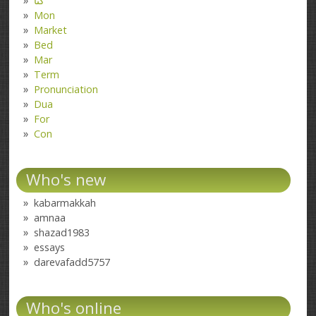
کتا
Mon
Market
Bed
Mar
Term
Pronunciation
Dua
For
Con
Who's new
kabarmakkah
amnaa
shazad1983
essays
darevafadd5757
Who's online