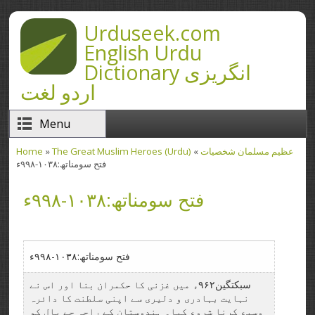
Skip to main content
Urduseek.com
English Urdu
Dictionary انگریزی
اردو لغت
Menu
The Great Muslim Heroes (Urdu) عظیم مسلمان شخصیات
»
»
Home
You are here
فتح سومناتھ:۱۰۳۸-۹۹۸ء
فتح سومناتھ:۱۰۳۸-۹۹۸ء
فتح سومناتھ:۱۰۳۸-۹۹۸ء
سبکتگین۹۶۲ء میں غزنی کا حکمران بنا اور اس نے
نہایت بہادری و دلیری سے اپنی سلطنت کا دائرہ
وسیع کرنا شروع کیا۔ ہندوستان کے راجہ جے پال کو