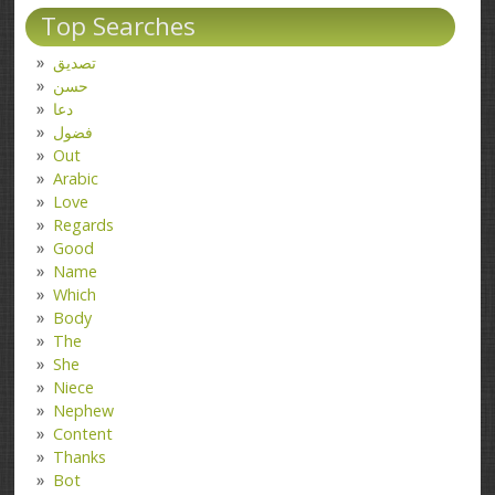
Top Searches
تصدیق
حسن
دعا
فضول
Out
Arabic
Love
Regards
Good
Name
Which
Body
The
She
Niece
Nephew
Content
Thanks
Bot