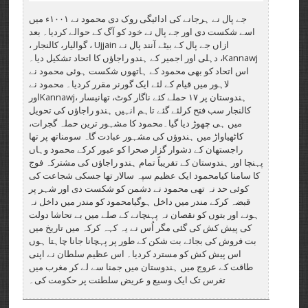
جے پال نے ہرجانے کی ادائیگی روک دی محمود نے ۱۰۰۱ء میں
اسے شکست دی اور جے پال نے خود کو آگ کے حوالے کردیا۔ بعد
ازاں جے پال کے بیٹے آنند پال نے Ujjain ، گوالیار، کالنجار ،
Kannawj، دہلی اور اجمیر کے ہندو راجاؤں کا اتحاد تشکیل دیا۔
اس اتحاد کو بھی محمود کے ہاتھوں شکست ہوئی محمود نے
لاہور میں قیام کے لئے ایک گورنر مقرر کردیا۔ محمود نے
ہندوستان پر ۱۷ حملے کئے ناگار کوٹ، تھانیسار ،Kannawjاور
کالنجار سب فتح کرلئے گئے تاہم انہیں ہندو راجاؤں کی تحویل
میں ہی چھوڑ دیا گیا۔محمود کا مشہور ترین حملہ گجرات،
کاٹھیاواڑ میں ہندوؤں کی مشہور عبادت گاہ سومناتھ پر تھا
راجستھان کے دشوار گزار صحرا کو عبور کرکے محمود وہاں
پہنچا اور ہندوستان کے تقریباً تمام ہندو راجاؤں کی مشترکہ فوج
کا سامنا کیامحمود ایک عظیم سپہ سالار تھا جسکی شجاعت کی
کوئی حد نہ تھی محمود نے دشمن کو شکست دی اور شہر پر
قبضہ کرکے مندر میں داخل ہوگیامحمود کو مندر میں داخل نہ
ہونے اور بتوں کو نقصان نہ پہنچانے کے صلے میں بے تحاشا دولت
کی پیش کش کی گئی مگر اُس نے یہ کہہ کرکہ میں تاریخ میں
بت فروش کی بجائے بت شکن کے طور پر پہچانا جانا چاہتا ہوں
اس پیش کش کو مسترد کردیا۔ اس عظیم سلطان نے اپنی
طاقت کے عروج میں ہندوستان میں جمنا سے لے کر مغرب میں
تغرس تک ایک وسیع و عریض سلطنت پر حکومت کی۔