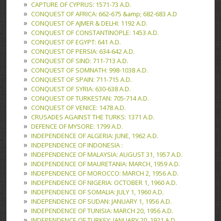
CAPTURE OF CYPRUS: 1571-73 A.D.
CONQUEST OF AFRICA: 662-675 &amp; 682-683 A.D
CONQUEST OF AJMER & DELHI: 1192 A.D.
CONQUEST OF CONSTANTINOPLE: 1453 A.D.
CONQUEST OF EGYPT: 641 A.D.
CONQUEST OF PERSIA: 634-642 A.D.
CONQUEST OF SIND: 711-713 A.D.
CONQUEST OF SOMNATH: 998-1038 A.D.
CONQUEST OF SPAIN: 711-715 A.D.
CONQUEST OF SYRIA: 630-638 A.D.
CONQUEST OF TURKESTAN: 705-714 A.D.
CONQUEST OF VENICE: 1478 A.D.
CRUSADES AGAINST THE TURKS: 1371 A.D.
DEFENCE OF MYSORE: 1799 A.D.
INDEPENDENCE OF ALGERIA: JUNE, 1962 A.D.
INDEPENDENCE OF INDONESIA :
INDEPENDENCE OF MALAYSIA: AUGUST 31, 1957 A.D.
INDEPENDENCE OF MAURETANIA: MARCH, 1959 A.D.
INDEPENDENCE OF MOROCCO: MARCH 2, 1956 A.D.
INDEPENDENCE OF NIGERIA: OCTOBER 1, 1960 A.D.
INDEPENDENCE OF SOMALIA: JULY 1, 1960 A.D.
INDEPENDENCE OF SUDAN: JANUARY 1, 1956 A.D.
INDEPENDENCE OF TUNISIA: MARCH 20, 1956 A.D.
INDEPENDENCE OF TURKEY: JANUARY 20, 1921 A.D.