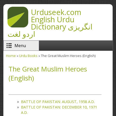
Skip to main content
Urduseek.com
English Urdu
Dictionary انگریزی
اردو لغت
Menu
Home
»
Urdu Books
» The Great Muslim Heroes (English)
You are here
The Great Muslim Heroes
(English)
BATTLE OF PAKISTAN: AUGUST, 1958 A.D.
BATTLE OF PAKISTAN: DECEMBER 10, 1971
A.D.