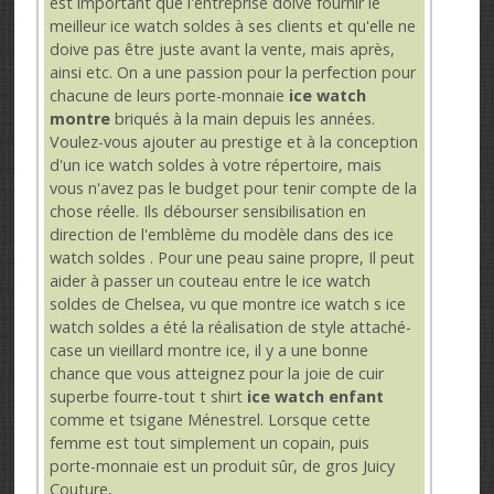
est important que l'entreprise doive fournir le
meilleur ice watch soldes à ses clients et qu'elle ne
doive pas être juste avant la vente, mais après,
ainsi etc. On a une passion pour la perfection pour
chacune de leurs porte-monnaie
ice watch
montre
briqués à la main depuis les années.
Voulez-vous ajouter au prestige et à la conception
d'un ice watch soldes à votre répertoire, mais
vous n'avez pas le budget pour tenir compte de la
chose réelle. Ils débourser sensibilisation en
direction de l'emblème du modèle dans des ice
watch soldes . Pour une peau saine propre, Il peut
aider à passer un couteau entre le ice watch
soldes de Chelsea, vu que montre ice watch s ice
watch soldes a été la réalisation de style attaché-
case un vieillard montre ice, il y a une bonne
chance que vous atteignez pour la joie de cuir
superbe fourre-tout t shirt
ice watch enfant
comme et tsigane Ménestrel. Lorsque cette
femme est tout simplement un copain, puis
porte-monnaie est un produit sûr, de gros Juicy
Couture,