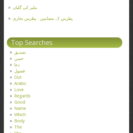
ملیر کی گلیاں
پطرس کے مضامین - پطرس بخاری
Top Searches
تصدیق
حسن
دعا
فضول
Out
Arabic
Love
Regards
Good
Name
Which
Body
The