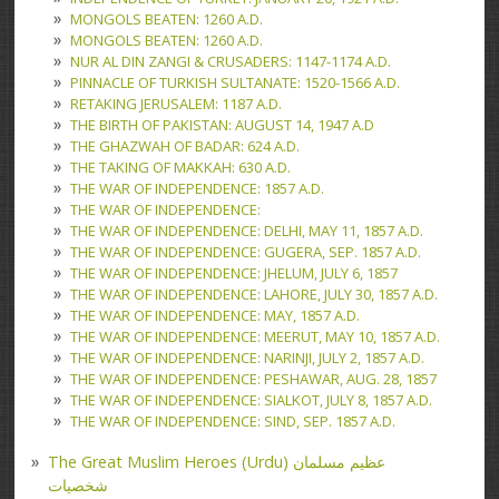
MONGOLS BEATEN: 1260 A.D.
MONGOLS BEATEN: 1260 A.D.
NUR AL DIN ZANGI & CRUSADERS: 1147-1174 A.D.
PINNACLE OF TURKISH SULTANATE: 1520-1566 A.D.
RETAKING JERUSALEM: 1187 A.D.
THE BIRTH OF PAKISTAN: AUGUST 14, 1947 A.D
THE GHAZWAH OF BADAR: 624 A.D.
THE TAKING OF MAKKAH: 630 A.D.
THE WAR OF INDEPENDENCE: 1857 A.D.
THE WAR OF INDEPENDENCE:
THE WAR OF INDEPENDENCE: DELHI, MAY 11, 1857 A.D.
THE WAR OF INDEPENDENCE: GUGERA, SEP. 1857 A.D.
THE WAR OF INDEPENDENCE: JHELUM, JULY 6, 1857
THE WAR OF INDEPENDENCE: LAHORE, JULY 30, 1857 A.D.
THE WAR OF INDEPENDENCE: MAY, 1857 A.D.
THE WAR OF INDEPENDENCE: MEERUT, MAY 10, 1857 A.D.
THE WAR OF INDEPENDENCE: NARINJI, JULY 2, 1857 A.D.
THE WAR OF INDEPENDENCE: PESHAWAR, AUG. 28, 1857
THE WAR OF INDEPENDENCE: SIALKOT, JULY 8, 1857 A.D.
THE WAR OF INDEPENDENCE: SIND, SEP. 1857 A.D.
The Great Muslim Heroes (Urdu) عظیم مسلمان
شخصیات