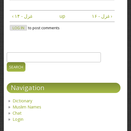
غزل - ۱۶ ›
up
‹ غزل - ۱۴
LOG IN
to post comments
Search
Search form
Navigation
Dictionary
Muslim Names
Chat
Login