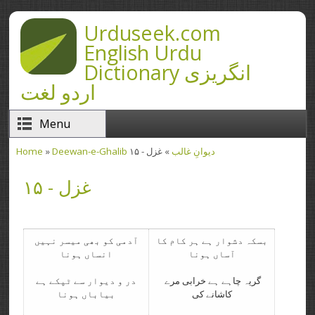
Skip to main content
Urduseek.com
English Urdu
Dictionary انگریزی
اردو لغت
Menu
Deewan-e-Ghalib دیوانِ غالب
» غزل - ۱۵
»
Home
You are here
غزل - ۱۵
بسکہ دشوار ہے ہر کام کا
آدمی کو بھی میسر نہیں
آساں ہونا
انساں ہونا
گریہ چاہے ہے خرابی مرے
در و دیوار سے ٹپکے ہے
کاشانے کی
بیاباں ہونا