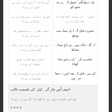
واے دیوانگیٴ شوق کہ ہر دم
آپ جانا اُدھر اور آپ ہی
مجھ کو
حیراں ہونا
جلوہٴ از بسکہ تقاضائے
جوہرِ آئینہ بھی چاہے ہے
نگہ کرتا ہے
مژگاں ہونا
عشرتِ قتل گہِ اہل تمنا، مت
عیدِ نظارہ ہے شمشیر کا
پوچھ
عریاں ہونا
لے گئے خاک میں ہم داغِ تمنائے
تو ہو اور آپ بہ صد رنگ
نشاط
گلستاں ہونا
عشرتِ پارہٴ دل، زخمِ تمنا
لذت ریشِ جگر، غرقِ
کھانا
نمکداں ہونا
کی مرے قتل کے بعد اس نے جفا
ہائے اس زود پشیماں کا
سے توبہ
پشیماں ہونا
حیف اُس چار گرہ کپڑے کی قسمت غالب!
جس کی قسمت میں ہو عاشق کا گریباں ہونا
* * * *